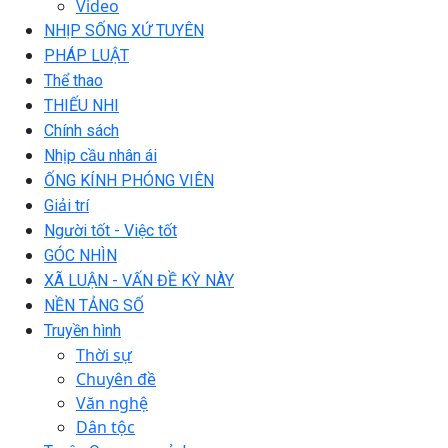
Video
NHỊP SỐNG XỨ TUYÊN
PHÁP LUẬT
Thể thao
THIẾU NHI
Chính sách
Nhịp cầu nhân ái
ỐNG KÍNH PHÓNG VIÊN
Giải trí
Người tốt - Việc tốt
GÓC NHÌN
XÃ LUẬN - VẤN ĐỀ KỲ NÀY
NỀN TẢNG SỐ
Truyền hình
Thời sự
Chuyên đề
Văn nghệ
Dân tộc