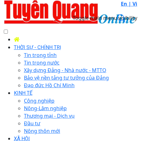
En |
Vi
Toggle main menu visibility
THỜI SỰ - CHÍNH TRỊ
Tin trong tỉnh
Tin trong nước
Xây dựng Đảng - Nhà nước - MTTQ
Bảo vệ nền tảng tư tưởng của Đảng
Đạo đức Hồ Chí Minh
KINH TẾ
Công nghiệp
Nông-Lâm nghiệp
Thương mại - Dịch vụ
Đầu tư
Nông thôn mới
XÃ HỘI