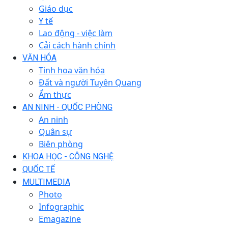
Giáo dục
Y tế
Lao động - việc làm
Cải cách hành chính
VĂN HÓA
Tinh hoa văn hóa
Đất và người Tuyên Quang
Ẩm thực
AN NINH - QUỐC PHÒNG
An ninh
Quân sự
Biên phòng
KHOA HỌC - CÔNG NGHỆ
QUỐC TẾ
MULTIMEDIA
Photo
Infographic
Emagazine