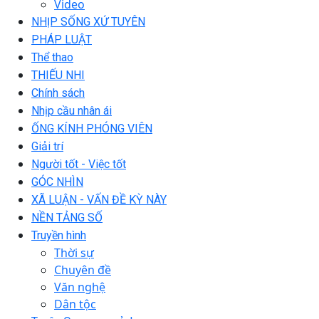
Video
NHỊP SỐNG XỨ TUYÊN
PHÁP LUẬT
Thể thao
THIẾU NHI
Chính sách
Nhịp cầu nhân ái
ỐNG KÍNH PHÓNG VIÊN
Giải trí
Người tốt - Việc tốt
GÓC NHÌN
XÃ LUẬN - VẤN ĐỀ KỲ NÀY
NỀN TẢNG SỐ
Truyền hình
Thời sự
Chuyên đề
Văn nghệ
Dân tộc