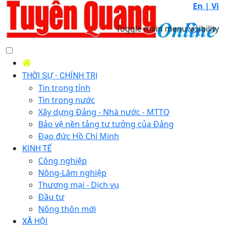
En |
Vi
Toggle main menu visibility
THỜI SỰ - CHÍNH TRỊ
Tin trong tỉnh
Tin trong nước
Xây dựng Đảng - Nhà nước - MTTQ
Bảo vệ nền tảng tư tưởng của Đảng
Đạo đức Hồ Chí Minh
KINH TẾ
Công nghiệp
Nông-Lâm nghiệp
Thương mại - Dịch vụ
Đầu tư
Nông thôn mới
XÃ HỘI