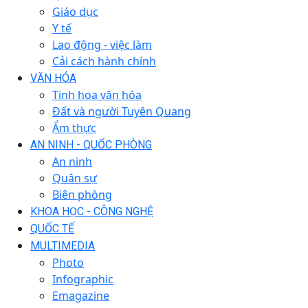
Giáo dục
Y tế
Lao động - việc làm
Cải cách hành chính
VĂN HÓA
Tinh hoa văn hóa
Đất và người Tuyên Quang
Ẩm thực
AN NINH - QUỐC PHÒNG
An ninh
Quân sự
Biên phòng
KHOA HỌC - CÔNG NGHỆ
QUỐC TẾ
MULTIMEDIA
Photo
Infographic
Emagazine