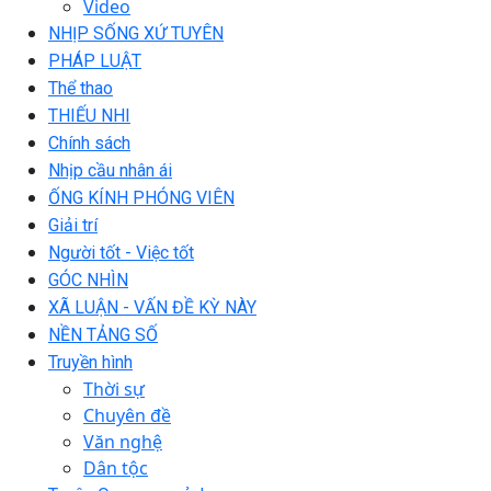
Video
NHỊP SỐNG XỨ TUYÊN
PHÁP LUẬT
Thể thao
THIẾU NHI
Chính sách
Nhịp cầu nhân ái
ỐNG KÍNH PHÓNG VIÊN
Giải trí
Người tốt - Việc tốt
GÓC NHÌN
XÃ LUẬN - VẤN ĐỀ KỲ NÀY
NỀN TẢNG SỐ
Truyền hình
Thời sự
Chuyên đề
Văn nghệ
Dân tộc