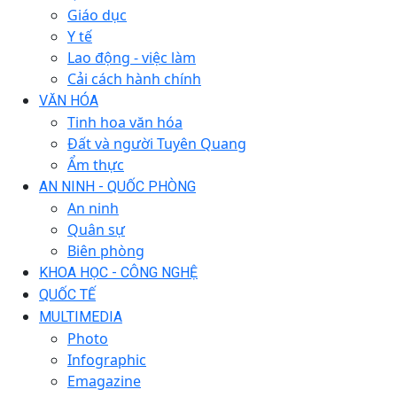
Giáo dục
Y tế
Lao động - việc làm
Cải cách hành chính
VĂN HÓA
Tinh hoa văn hóa
Đất và người Tuyên Quang
Ẩm thực
AN NINH - QUỐC PHÒNG
An ninh
Quân sự
Biên phòng
KHOA HỌC - CÔNG NGHỆ
QUỐC TẾ
MULTIMEDIA
Photo
Infographic
Emagazine