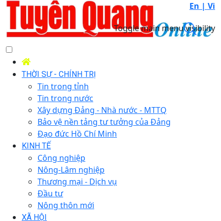
En |
Vi
Toggle main menu visibility
THỜI SỰ - CHÍNH TRỊ
Tin trong tỉnh
Tin trong nước
Xây dựng Đảng - Nhà nước - MTTQ
Bảo vệ nền tảng tư tưởng của Đảng
Đạo đức Hồ Chí Minh
KINH TẾ
Công nghiệp
Nông-Lâm nghiệp
Thương mại - Dịch vụ
Đầu tư
Nông thôn mới
XÃ HỘI