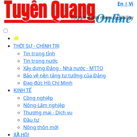
En |
Vi
Toggle main menu visibility
THỜI SỰ - CHÍNH TRỊ
Tin trong tỉnh
Tin trong nước
Xây dựng Đảng - Nhà nước - MTTQ
Bảo vệ nền tảng tư tưởng của Đảng
Đạo đức Hồ Chí Minh
KINH TẾ
Công nghiệp
Nông-Lâm nghiệp
Thương mại - Dịch vụ
Đầu tư
Nông thôn mới
XÃ HỘI