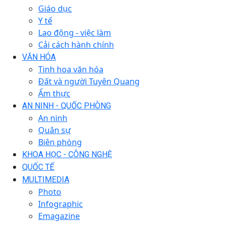
Giáo dục
Y tế
Lao động - việc làm
Cải cách hành chính
VĂN HÓA
Tinh hoa văn hóa
Đất và người Tuyên Quang
Ẩm thực
AN NINH - QUỐC PHÒNG
An ninh
Quân sự
Biên phòng
KHOA HỌC - CÔNG NGHỆ
QUỐC TẾ
MULTIMEDIA
Photo
Infographic
Emagazine