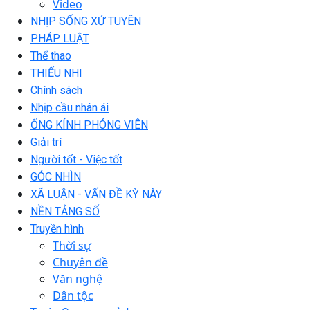
Video
NHỊP SỐNG XỨ TUYÊN
PHÁP LUẬT
Thể thao
THIẾU NHI
Chính sách
Nhịp cầu nhân ái
ỐNG KÍNH PHÓNG VIÊN
Giải trí
Người tốt - Việc tốt
GÓC NHÌN
XÃ LUẬN - VẤN ĐỀ KỲ NÀY
NỀN TẢNG SỐ
Truyền hình
Thời sự
Chuyên đề
Văn nghệ
Dân tộc