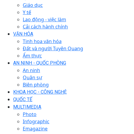
Giáo dục
Y tế
Lao động - việc làm
Cải cách hành chính
VĂN HÓA
Tinh hoa văn hóa
Đất và người Tuyên Quang
Ẩm thực
AN NINH - QUỐC PHÒNG
An ninh
Quân sự
Biên phòng
KHOA HỌC - CÔNG NGHỆ
QUỐC TẾ
MULTIMEDIA
Photo
Infographic
Emagazine