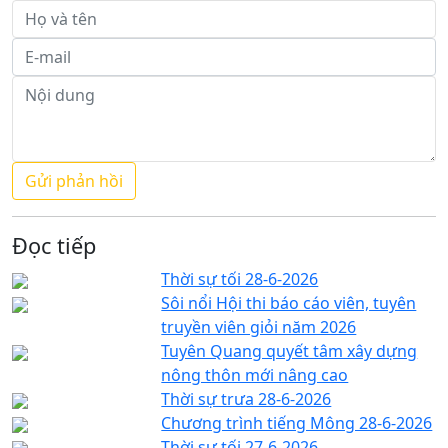
Đọc tiếp
Thời sự tối 28-6-2026
Sôi nổi Hội thi báo cáo viên, tuyên
truyền viên giỏi năm 2026
Tuyên Quang quyết tâm xây dựng
nông thôn mới nâng cao
Thời sự trưa 28-6-2026
Chương trình tiếng Mông 28-6-2026
Thời sự tối 27-6-2026