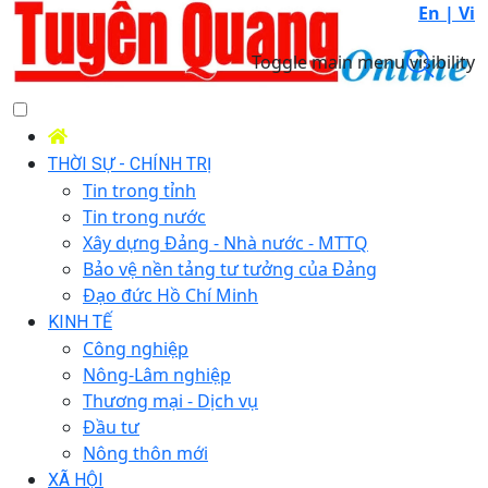
En |
Vi
Toggle main menu visibility
THỜI SỰ - CHÍNH TRỊ
Tin trong tỉnh
Tin trong nước
Xây dựng Đảng - Nhà nước - MTTQ
Bảo vệ nền tảng tư tưởng của Đảng
Đạo đức Hồ Chí Minh
KINH TẾ
Công nghiệp
Nông-Lâm nghiệp
Thương mại - Dịch vụ
Đầu tư
Nông thôn mới
XÃ HỘI