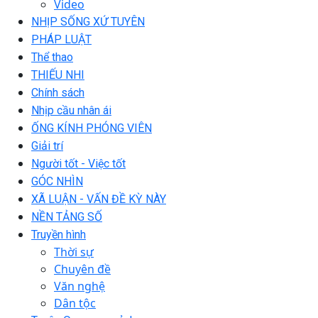
Video
NHỊP SỐNG XỨ TUYÊN
PHÁP LUẬT
Thể thao
THIẾU NHI
Chính sách
Nhịp cầu nhân ái
ỐNG KÍNH PHÓNG VIÊN
Giải trí
Người tốt - Việc tốt
GÓC NHÌN
XÃ LUẬN - VẤN ĐỀ KỲ NÀY
NỀN TẢNG SỐ
Truyền hình
Thời sự
Chuyên đề
Văn nghệ
Dân tộc