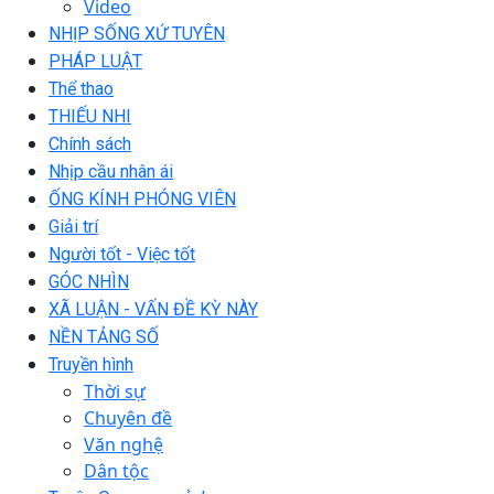
Video
NHỊP SỐNG XỨ TUYÊN
PHÁP LUẬT
Thể thao
THIẾU NHI
Chính sách
Nhịp cầu nhân ái
ỐNG KÍNH PHÓNG VIÊN
Giải trí
Người tốt - Việc tốt
GÓC NHÌN
XÃ LUẬN - VẤN ĐỀ KỲ NÀY
NỀN TẢNG SỐ
Truyền hình
Thời sự
Chuyên đề
Văn nghệ
Dân tộc