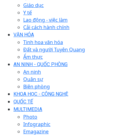
Giáo dục
Y tế
Lao động - việc làm
Cải cách hành chính
VĂN HÓA
Tinh hoa văn hóa
Đất và người Tuyên Quang
Ẩm thực
AN NINH - QUỐC PHÒNG
An ninh
Quân sự
Biên phòng
KHOA HỌC - CÔNG NGHỆ
QUỐC TẾ
MULTIMEDIA
Photo
Infographic
Emagazine