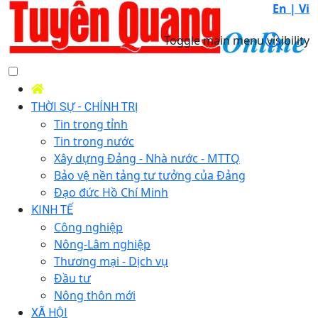
En |
Vi
Toggle main menu visibility
THỜI SỰ - CHÍNH TRỊ
Tin trong tỉnh
Tin trong nước
Xây dựng Đảng - Nhà nước - MTTQ
Bảo vệ nền tảng tư tưởng của Đảng
Đạo đức Hồ Chí Minh
KINH TẾ
Công nghiệp
Nông-Lâm nghiệp
Thương mại - Dịch vụ
Đầu tư
Nông thôn mới
XÃ HỘI