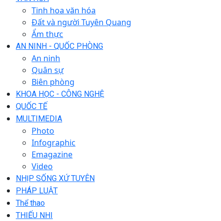
Tinh hoa văn hóa
Đất và người Tuyên Quang
Ẩm thực
AN NINH - QUỐC PHÒNG
An ninh
Quân sự
Biên phòng
KHOA HỌC - CÔNG NGHỆ
QUỐC TẾ
MULTIMEDIA
Photo
Infographic
Emagazine
Video
NHỊP SỐNG XỨ TUYÊN
PHÁP LUẬT
Thể thao
THIẾU NHI