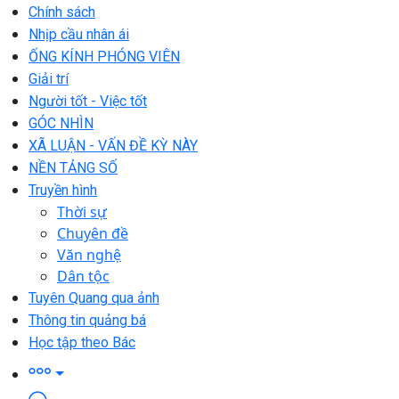
Chính sách
Nhịp cầu nhân ái
ỐNG KÍNH PHÓNG VIÊN
Giải trí
Người tốt - Việc tốt
GÓC NHÌN
XÃ LUẬN - VẤN ĐỀ KỲ NÀY
NỀN TẢNG SỐ
Truyền hình
Thời sự
Chuyên đề
Văn nghệ
Dân tộc
Tuyên Quang qua ảnh
Thông tin quảng bá
Học tập theo Bác