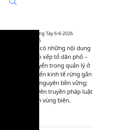
Chương trình tiếng Tày 6-6-2026
14:55, 06/06/2026
Chương trình có những nội dung
chính sau: Sắp xếp tổ dân phố –
Tạo bước chuyển trong quản lý ở
cơ sở; Phát triển kinh tế rừng gắn
với bảo vệ tài nguyên bền vững;
Đẩy mạnh tuyên truyền pháp luật
cho người dân vùng biên.