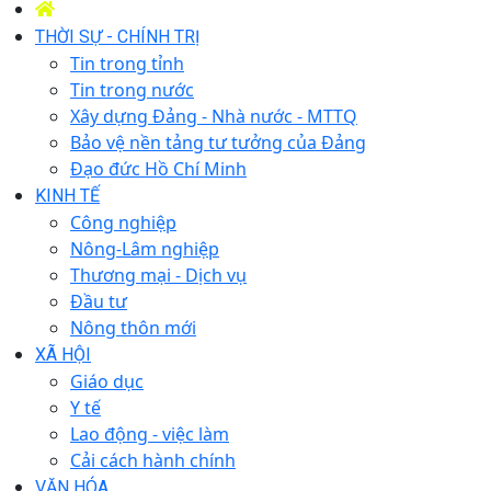
THỜI SỰ - CHÍNH TRỊ
Tin trong tỉnh
Tin trong nước
Xây dựng Đảng - Nhà nước - MTTQ
Bảo vệ nền tảng tư tưởng của Đảng
Đạo đức Hồ Chí Minh
KINH TẾ
Công nghiệp
Nông-Lâm nghiệp
Thương mại - Dịch vụ
Đầu tư
Nông thôn mới
XÃ HỘI
Giáo dục
Y tế
Lao động - việc làm
Cải cách hành chính
VĂN HÓA