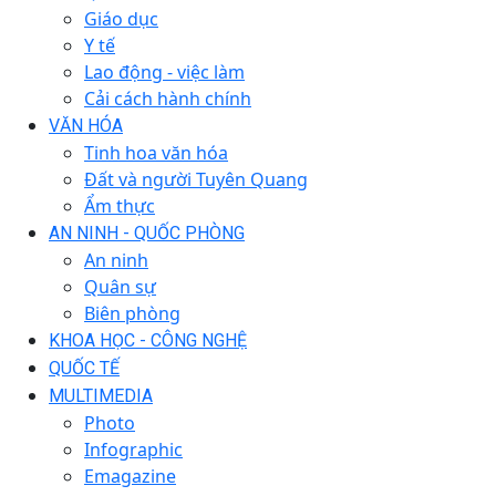
Giáo dục
Y tế
Lao động - việc làm
Cải cách hành chính
VĂN HÓA
Tinh hoa văn hóa
Đất và người Tuyên Quang
Ẩm thực
AN NINH - QUỐC PHÒNG
An ninh
Quân sự
Biên phòng
KHOA HỌC - CÔNG NGHỆ
QUỐC TẾ
MULTIMEDIA
Photo
Infographic
Emagazine