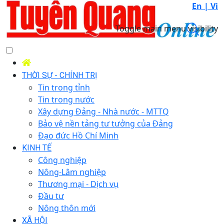
En |
Vi
Toggle main menu visibility
THỜI SỰ - CHÍNH TRỊ
Tin trong tỉnh
Tin trong nước
Xây dựng Đảng - Nhà nước - MTTQ
Bảo vệ nền tảng tư tưởng của Đảng
Đạo đức Hồ Chí Minh
KINH TẾ
Công nghiệp
Nông-Lâm nghiệp
Thương mại - Dịch vụ
Đầu tư
Nông thôn mới
XÃ HỘI