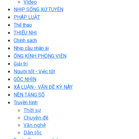
Video
NHỊP SỐNG XỨ TUYÊN
PHÁP LUẬT
Thể thao
THIẾU NHI
Chính sách
Nhịp cầu nhân ái
ỐNG KÍNH PHÓNG VIÊN
Giải trí
Người tốt - Việc tốt
GÓC NHÌN
XÃ LUẬN - VẤN ĐỀ KỲ NÀY
NỀN TẢNG SỐ
Truyền hình
Thời sự
Chuyên đề
Văn nghệ
Dân tộc