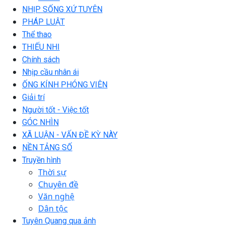
NHỊP SỐNG XỨ TUYÊN
PHÁP LUẬT
Thể thao
THIẾU NHI
Chính sách
Nhịp cầu nhân ái
ỐNG KÍNH PHÓNG VIÊN
Giải trí
Người tốt - Việc tốt
GÓC NHÌN
XÃ LUẬN - VẤN ĐỀ KỲ NÀY
NỀN TẢNG SỐ
Truyền hình
Thời sự
Chuyên đề
Văn nghệ
Dân tộc
Tuyên Quang qua ảnh