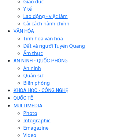
Giáo dục
Y tế
Lao động - việc làm
Cải cách hành chính
VĂN HÓA
Tinh hoa văn hóa
Đất và người Tuyên Quang
Ẩm thực
AN NINH - QUỐC PHÒNG
An ninh
Quân sự
Biên phòng
KHOA HỌC - CÔNG NGHỆ
QUỐC TẾ
MULTIMEDIA
Photo
Infographic
Emagazine
Video