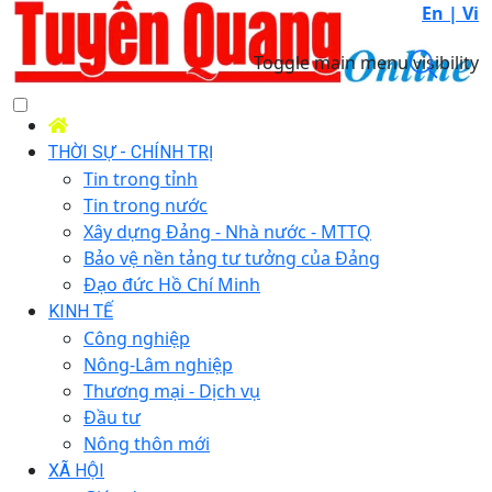
En |
Vi
Toggle main menu visibility
THỜI SỰ - CHÍNH TRỊ
Tin trong tỉnh
Tin trong nước
Xây dựng Đảng - Nhà nước - MTTQ
Bảo vệ nền tảng tư tưởng của Đảng
Đạo đức Hồ Chí Minh
KINH TẾ
Công nghiệp
Nông-Lâm nghiệp
Thương mại - Dịch vụ
Đầu tư
Nông thôn mới
XÃ HỘI