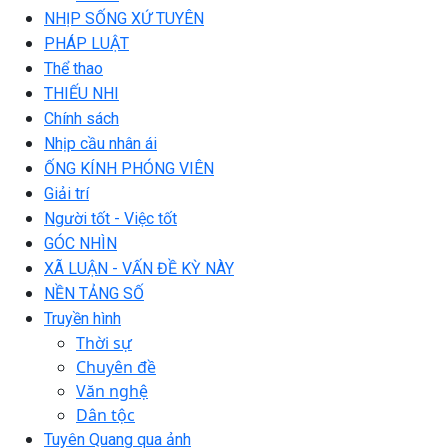
NHỊP SỐNG XỨ TUYÊN
PHÁP LUẬT
Thể thao
THIẾU NHI
Chính sách
Nhịp cầu nhân ái
ỐNG KÍNH PHÓNG VIÊN
Giải trí
Người tốt - Việc tốt
GÓC NHÌN
XÃ LUẬN - VẤN ĐỀ KỲ NÀY
NỀN TẢNG SỐ
Truyền hình
Thời sự
Chuyên đề
Văn nghệ
Dân tộc
Tuyên Quang qua ảnh