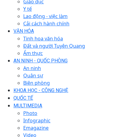
Giáo dục
Y tế
Lao động - việc làm
Cải cách hành chính
VĂN HÓA
Tinh hoa văn hóa
Đất và người Tuyên Quang
Ẩm thực
AN NINH - QUỐC PHÒNG
An ninh
Quân sự
Biên phòng
KHOA HỌC - CÔNG NGHỆ
QUỐC TẾ
MULTIMEDIA
Photo
Infographic
Emagazine
Video