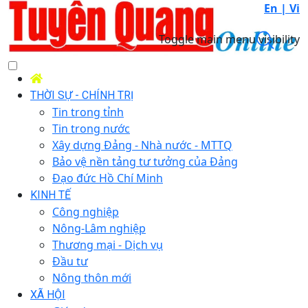
En |
Vi
Toggle main menu visibility
THỜI SỰ - CHÍNH TRỊ
Tin trong tỉnh
Tin trong nước
Xây dựng Đảng - Nhà nước - MTTQ
Bảo vệ nền tảng tư tưởng của Đảng
Đạo đức Hồ Chí Minh
KINH TẾ
Công nghiệp
Nông-Lâm nghiệp
Thương mại - Dịch vụ
Đầu tư
Nông thôn mới
XÃ HỘI