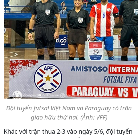
Đội tuyển futsal Việt Nam và Paraguay có trận
giao hữu thứ hai. (Ảnh: VFF)
Khác với trận thua 2-3 vào ngày 5/6, đội tuyển