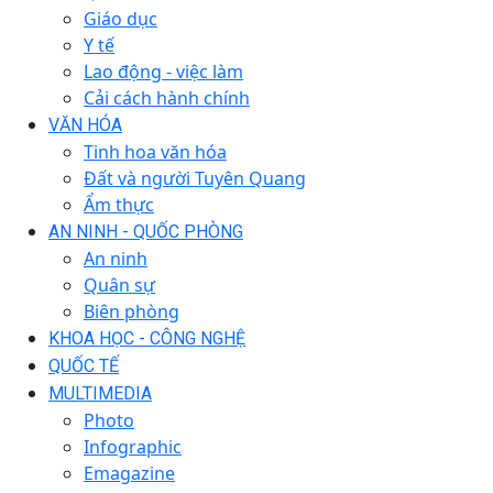
Giáo dục
Y tế
Lao động - việc làm
Cải cách hành chính
VĂN HÓA
Tinh hoa văn hóa
Đất và người Tuyên Quang
Ẩm thực
AN NINH - QUỐC PHÒNG
An ninh
Quân sự
Biên phòng
KHOA HỌC - CÔNG NGHỆ
QUỐC TẾ
MULTIMEDIA
Photo
Infographic
Emagazine