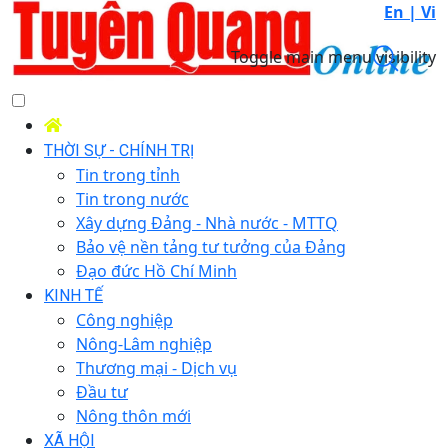
En |
Vi
Toggle main menu visibility
THỜI SỰ - CHÍNH TRỊ
Tin trong tỉnh
Tin trong nước
Xây dựng Đảng - Nhà nước - MTTQ
Bảo vệ nền tảng tư tưởng của Đảng
Đạo đức Hồ Chí Minh
KINH TẾ
Công nghiệp
Nông-Lâm nghiệp
Thương mại - Dịch vụ
Đầu tư
Nông thôn mới
XÃ HỘI