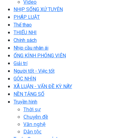
Video
NHỊP SỐNG XỨ TUYÊN
PHÁP LUẬT
Thể thao
THIẾU NHI
Chính sách
Nhịp cầu nhân ái
ỐNG KÍNH PHÓNG VIÊN
Giải trí
Người tốt - Việc tốt
GÓC NHÌN
XÃ LUẬN - VẤN ĐỀ KỲ NÀY
NỀN TẢNG SỐ
Truyền hình
Thời sự
Chuyên đề
Văn nghệ
Dân tộc