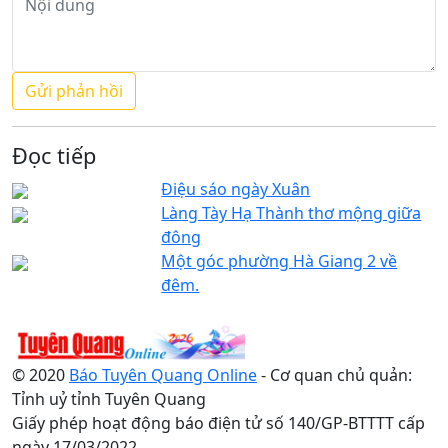
Đọc tiếp
Điệu sáo ngày Xuân
Làng Tày Hạ Thành thơ mộng giữa
đông
Một góc phường Hà Giang 2 về
đêm.
© 2020
Báo Tuyên Quang Online
- Cơ quan chủ quản:
Tỉnh uỷ tỉnh Tuyên Quang
Giấy phép hoạt động báo điện tử số 140/GP-BTTTT cấp
ngày 17/03/2022