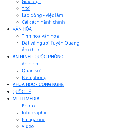
Giáo dục
Y tế
Lao động - việc làm
Cải cách hành chính
VĂN HÓA
Tinh hoa văn hóa
Đất và người Tuyên Quang
Ẩm thực
AN NINH - QUỐC PHÒNG
An ninh
Quân sự
Biên phòng
KHOA HỌC - CÔNG NGHỆ
QUỐC TẾ
MULTIMEDIA
Photo
Infographic
Emagazine
Video