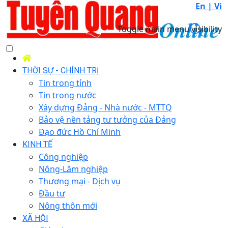
En |
Vi
Toggle main menu visibility
THỜI SỰ - CHÍNH TRỊ
Tin trong tỉnh
Tin trong nước
Xây dựng Đảng - Nhà nước - MTTQ
Bảo vệ nền tảng tư tưởng của Đảng
Đạo đức Hồ Chí Minh
KINH TẾ
Công nghiệp
Nông-Lâm nghiệp
Thương mại - Dịch vụ
Đầu tư
Nông thôn mới
XÃ HỘI