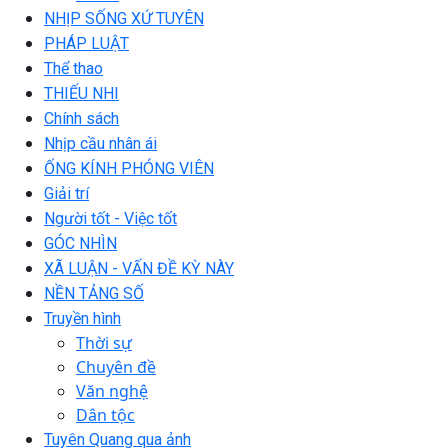
NHỊP SỐNG XỨ TUYÊN
PHÁP LUẬT
Thể thao
THIẾU NHI
Chính sách
Nhịp cầu nhân ái
ỐNG KÍNH PHÓNG VIÊN
Giải trí
Người tốt - Việc tốt
GÓC NHÌN
XÃ LUẬN - VẤN ĐỀ KỲ NÀY
NỀN TẢNG SỐ
Truyền hình
Thời sự
Chuyên đề
Văn nghệ
Dân tộc
Tuyên Quang qua ảnh