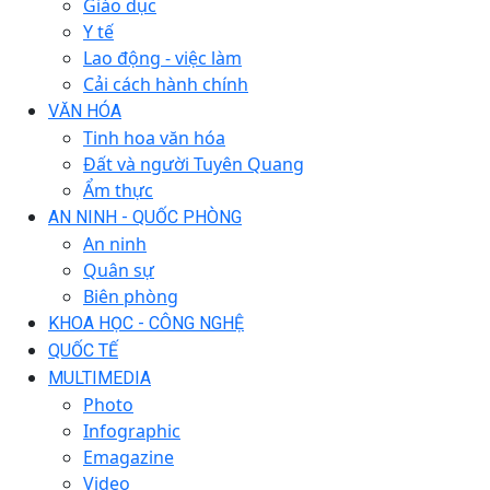
Giáo dục
Y tế
Lao động - việc làm
Cải cách hành chính
VĂN HÓA
Tinh hoa văn hóa
Đất và người Tuyên Quang
Ẩm thực
AN NINH - QUỐC PHÒNG
An ninh
Quân sự
Biên phòng
KHOA HỌC - CÔNG NGHỆ
QUỐC TẾ
MULTIMEDIA
Photo
Infographic
Emagazine
Video