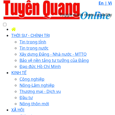
En |
Vi
Toggle main menu visibility
THỜI SỰ - CHÍNH TRỊ
Tin trong tỉnh
Tin trong nước
Xây dựng Đảng - Nhà nước - MTTQ
Bảo vệ nền tảng tư tưởng của Đảng
Đạo đức Hồ Chí Minh
KINH TẾ
Công nghiệp
Nông-Lâm nghiệp
Thương mại - Dịch vụ
Đầu tư
Nông thôn mới
XÃ HỘI