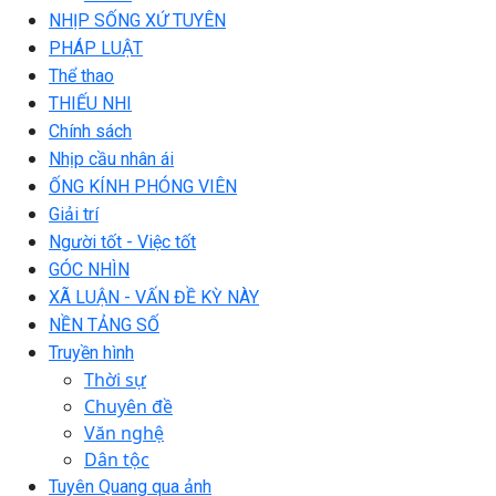
NHỊP SỐNG XỨ TUYÊN
PHÁP LUẬT
Thể thao
THIẾU NHI
Chính sách
Nhịp cầu nhân ái
ỐNG KÍNH PHÓNG VIÊN
Giải trí
Người tốt - Việc tốt
GÓC NHÌN
XÃ LUẬN - VẤN ĐỀ KỲ NÀY
NỀN TẢNG SỐ
Truyền hình
Thời sự
Chuyên đề
Văn nghệ
Dân tộc
Tuyên Quang qua ảnh