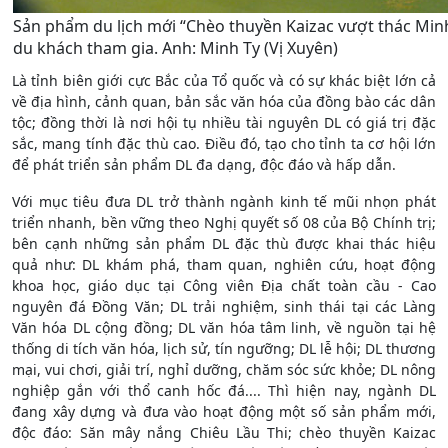
Sản phẩm du lịch mới “Chèo thuyền Kaizac vượt thác Min
du khách tham gia. Anh: Minh Ty (Vị Xuyên)
Là tỉnh biên giới cực Bắc của Tổ quốc và có sự khác biệt lớn cả
về địa hình, cảnh quan, bản sắc văn hóa của đồng bào các dân
tộc; đồng thời là nơi hội tụ nhiều tài nguyên DL có giá trị đặc
sắc, mang tính đặc thù cao. Điều đó, tạo cho tỉnh ta cơ hội lớn
để phát triển sản phẩm DL đa dạng, độc đáo và hấp dẫn.
Với mục tiêu đưa DL trở thành ngành kinh tế mũi nhọn phát
triển nhanh, bền vững theo Nghị quyết số 08 của Bộ Chính trị;
bên cạnh những sản phẩm DL đặc thù được khai thác hiệu
quả như: DL khám phá, tham quan, nghiên cứu, hoạt động
khoa học, giáo dục tại Công viên Địa chất toàn cầu - Cao
nguyên đá Đồng Văn; DL trải nghiệm, sinh thái tại các Làng
Văn hóa DL cộng đồng; DL văn hóa tâm linh, về nguồn tại hệ
thống di tích văn hóa, lịch sử, tín ngưỡng; DL lễ hội; DL thương
mại, vui chơi, giải trí, nghỉ dưỡng, chăm sóc sức khỏe; DL nông
nghiệp gắn với thổ canh hốc đá.... Thì hiện nay, ngành DL
đang xây dựng và đưa vào hoạt động một số sản phẩm mới,
độc đáo: Săn mây nắng Chiêu Lầu Thi; chèo thuyền Kaizac