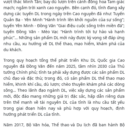
vượt thác Minh Tân; bay dù lượn trên cánh đồng hoa Tam giác
mạch; ngắm trời xanh cao nguyên. Bên cạnh đó, tỉnh đang xây
dựng các tuyến DL trong ngày trên Cao nguyên đá như: Tuyến
Quản Bạ - Yên Minh “Hành trình lên khởi nguồn của sự sống”;
tuyến Yên Minh - Đồng Văn “Giai điệu cuộc sống trên miền đá”;
tuyến Đồng Văn - Mèo Vạc “Hành trình tới tự hào và hạnh
phúc”… Những sản phẩm DL mới này được kỳ vọng sẽ đáp ứng
nhu cầu, xu hướng về DL thể thao, mạo hiểm, khám phá của
du khách.
Trong quy hoạch tổng thể phát triển Khu DL Quốc gia Cao
nguyên đá Đồng Văn đến năm 2025, tầm nhìn 2030 của Thủ
tướng Chính phủ; tỉnh ta phải xây dựng được các sản phẩm DL
chủ đạo và đặc thù; trong đó, có sản phẩm DL thể thao mạo
hiểm, khinh khí cầu, dù lượn; chèo thuyền khám phá các dòng
sông… Theo lãnh đạo ngành DL, việc xây dựng các sản phẩm
mới, độc đáo mang những giá trị đặc sắc, hấp dẫn riêng dựa
trên thế mạnh về tài nguyên DL của tỉnh là nhu cầu tất yếu
trong giai đoạn hiện nay và phù hợp với quy hoạch, định
hướng phát triển DL của tỉnh.
Năm 2017, Bộ Văn hóa, Thể thao và Du lịch đã ban hành Bộ