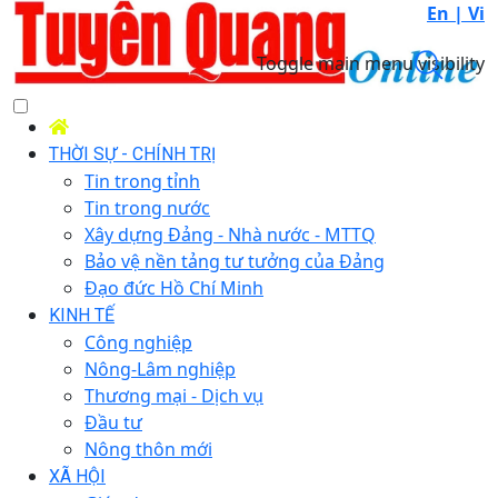
En |
Vi
Toggle main menu visibility
THỜI SỰ - CHÍNH TRỊ
Tin trong tỉnh
Tin trong nước
Xây dựng Đảng - Nhà nước - MTTQ
Bảo vệ nền tảng tư tưởng của Đảng
Đạo đức Hồ Chí Minh
KINH TẾ
Công nghiệp
Nông-Lâm nghiệp
Thương mại - Dịch vụ
Đầu tư
Nông thôn mới
XÃ HỘI