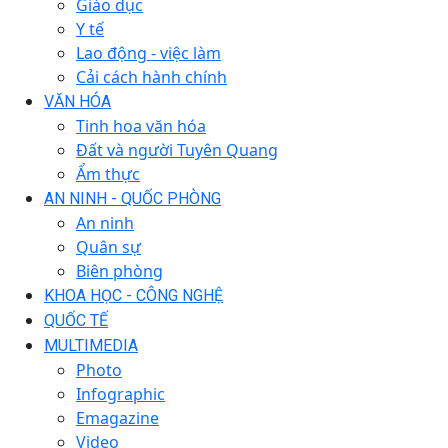
Giáo dục
Y tế
Lao động - việc làm
Cải cách hành chính
VĂN HÓA
Tinh hoa văn hóa
Đất và người Tuyên Quang
Ẩm thực
AN NINH - QUỐC PHÒNG
An ninh
Quân sự
Biên phòng
KHOA HỌC - CÔNG NGHỆ
QUỐC TẾ
MULTIMEDIA
Photo
Infographic
Emagazine
Video