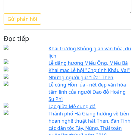
Đọc tiếp
Khai trương Không gian văn hóa, du
lịch
Lễ dâng hương Miếu Ông, Miếu Bà
Khai mạc Lễ hội "Chợ tình Khâu Vai"
Những người giữ "lửa" Then
Lễ cúng Hồn lúa - nét đẹp văn hóa
tâm linh của người Dao đỏ Hoàng
Su Phì
Lạc giữa Mê cung đá
Thành phố Hà Giang hướng về Liên
hoan nghệ thuật hát Then, đàn Tính
các dân tộc Tày, Nùng, Thái toàn