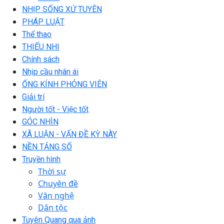
NHỊP SỐNG XỨ TUYÊN
PHÁP LUẬT
Thể thao
THIẾU NHI
Chính sách
Nhịp cầu nhân ái
ỐNG KÍNH PHÓNG VIÊN
Giải trí
Người tốt - Việc tốt
GÓC NHÌN
XÃ LUẬN - VẤN ĐỀ KỲ NÀY
NỀN TẢNG SỐ
Truyền hình
Thời sự
Chuyên đề
Văn nghệ
Dân tộc
Tuyên Quang qua ảnh