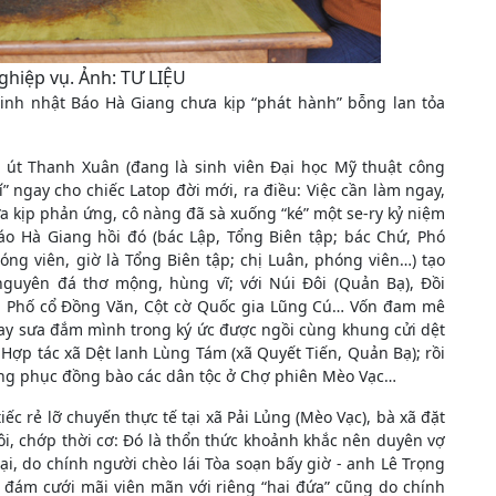
ghiệp vụ. Ảnh: TƯ LIỆU
sinh nhật Báo Hà Giang chưa kịp “phát hành” bỗng lan tỏa
cô út Thanh Xuân (đang là sinh viên Đại học Mỹ thuật công
” ngay cho chiếc Latop đời mới, ra điều: Việc cần làm ngay,
hưa kịp phản ứng, cô nàng đã sà xuống “ké” một se-ry kỷ niệm
áo Hà Giang hồi đó (bác Lập, Tổng Biên tập; bác Chứ, Phó
ng viên, giờ là Tổng Biên tập; chị Luân, phóng viên…) tạo
nguyên đá thơ mộng, hùng vĩ; với Núi Đôi (Quản Bạ), Đồi
g, Phố cổ Đồng Văn, Cột cờ Quốc gia Lũng Cú… Vốn đam mê
say sưa đắm mình trong ký ức được ngồi cùng khung cửi dệt
 Hợp tác xã Dệt lanh Lùng Tám (xã Quyết Tiến, Quản Bạ); rồi
rang phục đồng bào các dân tộc ở Chợ phiên Mèo Vạc…
iếc rẻ lỡ chuyến thực tế tại xã Pải Lủng (Mèo Vạc), bà xã đặt
tôi, chớp thời cơ: Đó là thổn thức khoảnh khắc nên duyên vợ
i, do chính người chèo lái Tòa soạn bấy giờ - anh Lê Trọng
ột đám cưới mãi viên mãn với riêng “hai đứa” cũng do chính