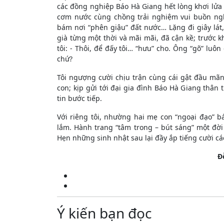
các đồng nghiệp Báo Hà Giang hết lòng khơi lửa
cơm nước cùng chồng trải nghiệm vui buồn ng
bám nơi “phên giậu” đất nước… Lặng đi giây lát
già từng một thời và mãi mãi, đã cận kề; trước 
tôi: - Thôi, để đấy tôi… “hưu” cho. Ông “gõ” luôn
chứ?
Tôi ngượng cười chịu trận cùng cái gật đầu mãn
con; kịp gửi tới đại gia đình Báo Hà Giang thân t
tin bước tiếp.
Với riêng tôi, nhường hai mẹ con “ngoại đạo” bá
lắm. Hành trang “tâm trong – bút sáng” một đời
Hẹn những sinh nhật sau lại đầy ắp tiếng cười c
Đ
Ý kiến bạn đọc