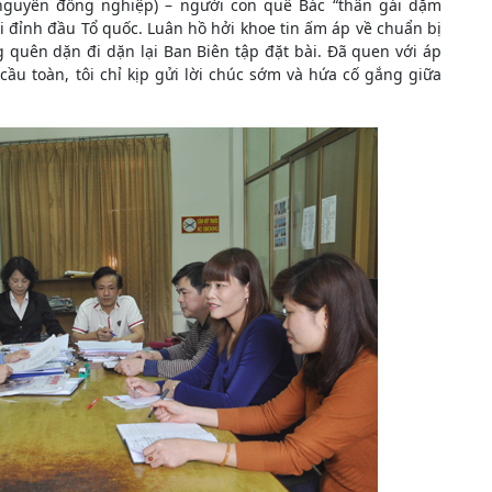
 nguyên đồng nghiệp) – người con quê Bác “thân gái dặm
 đỉnh đầu Tổ quốc. Luân hồ hởi khoe tin ấm áp về chuẩn bị
 quên dặn đi dặn lại Ban Biên tập đặt bài. Đã quen với áp
cầu toàn, tôi chỉ kịp gửi lời chúc sớm và hứa cố gắng giữa