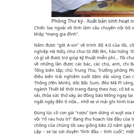
Phòng Thư ký - Xuất bản sinh hoạt n
Chiếc loa ngoài vô tình làm câu chuyện nội bộ 
khắp “mạng gia đình”.
Nắm được “gót A-sin” về trình độ 4.0 của tôi, 
nghiệp Hà Nội), như chui từ đất lên, hào hứng “dí
có gì sẽ được trợ giúp kỹ thuật miễn phí... Tôi c
về những lần được các bác, các chú, anh, chị B
Tổng biên tập; chú Trung Thu, Trưởng phòng Phó
điều kiện trải nghiệm suốt dặm dài vùng Cao 
Thông (Yên Minh), dốc Bắc Sum, đèo Mã Pì Lèn
ngành Thiết kế thời trang đang theo học, cô bé 
vải, thỏa sức thử váy, áo đồng bào Mông ngay tại
ngất ngây đến tí nữa… nhỡ xe vì mải ghi hình t
Đúng lúc cô con gái “rượu” tạm dừng vì xuýt xoa t
vội “rổ rau hưu trí” đang thu hoạch lứa đầu của 
chồng của chúng tôi sau giông bão 22 năm gặp lạ
Lập – se lại sợi duyên “tình đầu – tình cuối”; m