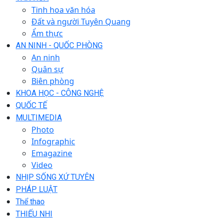
Tinh hoa văn hóa
Đất và người Tuyên Quang
Ẩm thực
AN NINH - QUỐC PHÒNG
An ninh
Quân sự
Biên phòng
KHOA HỌC - CÔNG NGHỆ
QUỐC TẾ
MULTIMEDIA
Photo
Infographic
Emagazine
Video
NHỊP SỐNG XỨ TUYÊN
PHÁP LUẬT
Thể thao
THIẾU NHI