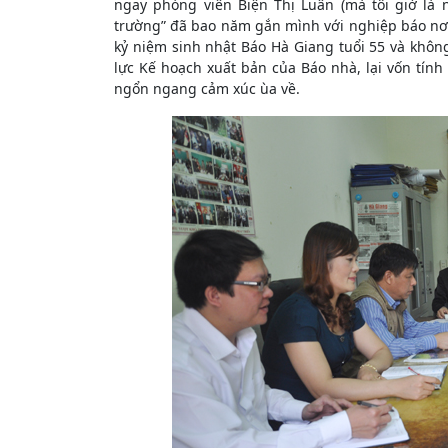
ngay phóng viên Biện Thị Luân (mà tôi giờ là
trường” đã bao năm gắn mình với nghiệp báo nơi
kỷ niệm sinh nhật Báo Hà Giang tuổi 55 và không
lực Kế hoạch xuất bản của Báo nhà, lại vốn tính 
ngổn ngang cảm xúc ùa về.