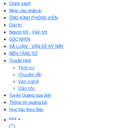
Chính sách
Nhịp cầu nhân ái
ỐNG KÍNH PHÓNG VIÊN
Giải trí
Người tốt - Việc tốt
GÓC NHÌN
XÃ LUẬN - VẤN ĐỀ KỲ NÀY
NỀN TẢNG SỐ
Truyền hình
Thời sự
Chuyên đề
Văn nghệ
Dân tộc
Tuyên Quang qua ảnh
Thông tin quảng bá
Học tập theo Bác