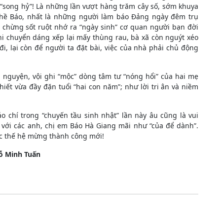
 “song hỷ”! Là những lần vượt hàng trăm cây số, sớm khuya
hề Báo, nhất là những người làm báo Đảng ngày đêm trụ
, chừng sốt ruột nhớ ra “ngày sinh” cơ quan người bạn đời
khi chuyển dáng xếp lại mấy thùng rau, bà xã còn nguýt xéo
 đi, lại còn để người ta đặt bài, việc của nhà phải chủ động
 nguyện, vội ghi “mộc” dòng tâm tư “nóng hổi” của hai mẹ
hiết vừa đầy đặn tuổi “hai con năm”; như lời tri ân và niềm
o chí trong “chuyến tầu sinh nhật” lần này âu cũng là vui
 với các anh, chị em Báo Hà Giang mãi như “của để dành”.
ác thế hệ mừng thành công mới!
ỗ Minh Tuấn