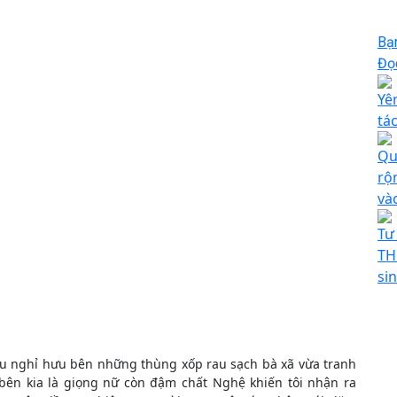
Bạ
Đọc
Yê
tá
Qu
rộ
và
Tư
TH
si
u nghỉ hưu bên những thùng xốp rau sạch bà xã vừa tranh
 bên kia là giọng nữ còn đậm chất Nghệ khiến tôi nhận ra