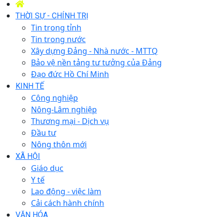
THỜI SỰ - CHÍNH TRỊ
Tin trong tỉnh
Tin trong nước
Xây dựng Đảng - Nhà nước - MTTQ
Bảo vệ nền tảng tư tưởng của Đảng
Đạo đức Hồ Chí Minh
KINH TẾ
Công nghiệp
Nông-Lâm nghiệp
Thương mại - Dịch vụ
Đầu tư
Nông thôn mới
XÃ HỘI
Giáo dục
Y tế
Lao động - việc làm
Cải cách hành chính
VĂN HÓA