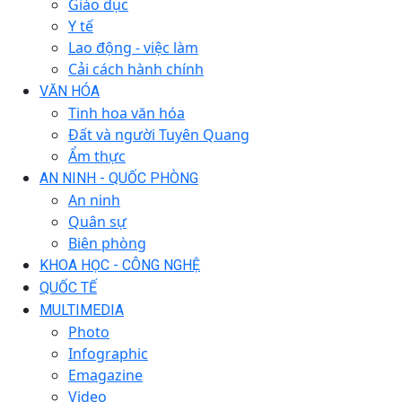
Giáo dục
Y tế
Lao động - việc làm
Cải cách hành chính
VĂN HÓA
Tinh hoa văn hóa
Đất và người Tuyên Quang
Ẩm thực
AN NINH - QUỐC PHÒNG
An ninh
Quân sự
Biên phòng
KHOA HỌC - CÔNG NGHỆ
QUỐC TẾ
MULTIMEDIA
Photo
Infographic
Emagazine
Video