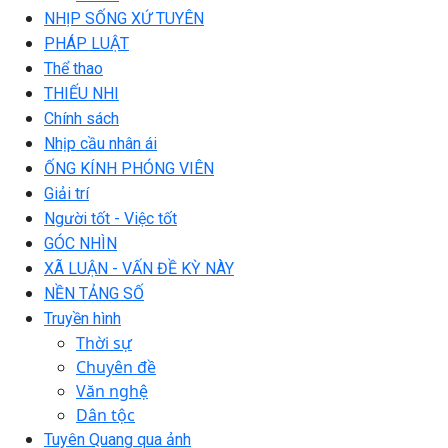
NHỊP SỐNG XỨ TUYÊN
PHÁP LUẬT
Thể thao
THIẾU NHI
Chính sách
Nhịp cầu nhân ái
ỐNG KÍNH PHÓNG VIÊN
Giải trí
Người tốt - Việc tốt
GÓC NHÌN
XÃ LUẬN - VẤN ĐỀ KỲ NÀY
NỀN TẢNG SỐ
Truyền hình
Thời sự
Chuyên đề
Văn nghệ
Dân tộc
Tuyên Quang qua ảnh