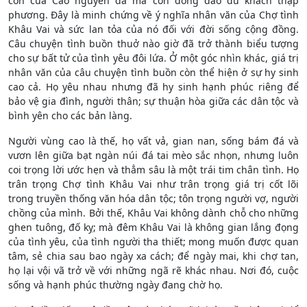
con của Cao nguyên đá mà còn đông đảo du khách thập
phương. Đây là minh chứng về ý nghĩa nhân văn của Chợ tình
Khâu Vai và sức lan tỏa của nó đối với đời sống cộng đồng.
Câu chuyện tình buồn thuở nào giờ đã trở thành biểu tượng
cho sự bất tử của tình yêu đôi lứa. Ở một góc nhìn khác, giá trị
nhân văn của câu chuyện tình buồn còn thể hiện ở sự hy sinh
cao cả. Họ yêu nhau nhưng đã hy sinh hạnh phúc riêng để
bảo vệ gia đình, người thân; sự thuận hòa giữa các dân tộc và
bình yên cho các bản làng.
Người vùng cao là thế, họ vất vả, gian nan, sống bám đá và
vươn lên giữa bạt ngàn núi đá tai mèo sắc nhọn, nhưng luôn
coi trọng lời ước hẹn và thẳm sâu là một trái tim chân tình. Họ
trân trọng Chợ tình Khâu Vai như trân trọng giá trị cốt lõi
trong truyền thống văn hóa dân tộc; tôn trọng người vợ, người
chồng của mình. Bởi thế, Khâu Vai không dành chỗ cho những
ghen tuông, đố kỵ; mà đêm Khâu Vai là không gian lắng đọng
của tình yêu, của tình người tha thiết; mong muốn được quan
tâm, sẻ chia sau bao ngày xa cách; để ngày mai, khi chợ tan,
họ lại vội vã trở về với những ngã rẽ khác nhau. Nơi đó, cuộc
sống và hạnh phúc thường ngày đang chờ họ.