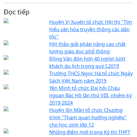
Đọc tiếp
Huyện Vị Xuyên tổ chức Hội thi "Tìm
hiểu văn hóa truyền thống các dân
tộc"
Hội thảo giải pháp nâng cao chất
lượng giáo dục phổ thông
Đồng Văn đón hơn 40 nghìn lượt
khách du lịch trong quý I.2019
Trường THCS Ngọc Hà tổ chức Ngày
Sách Việt Nam năm 2019
Yên Minh tổ chức Đại hội Cháu
ngoan Bác Hồ lần thứ VIII, nhiệm kỳ
2019-2024
Huyện Xín Mần tổ chức Chương
trình "Tham quan hướng nghiệp"
cho học sinh lớp 12
Những điểm mới trong Kỳ thi THPT