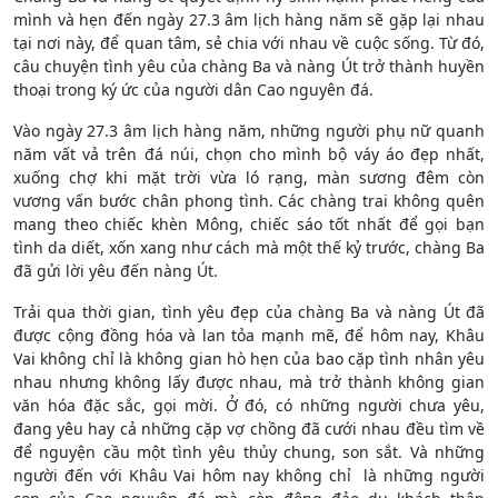
mình và hẹn đến ngày 27.3 âm lịch hàng năm sẽ gặp lại nhau
tại nơi này, để quan tâm, sẻ chia với nhau về cuộc sống. Từ đó,
câu chuyện tình yêu của chàng Ba và nàng Út trở thành huyền
thoại trong ký ức của người dân Cao nguyên đá.
Vào ngày 27.3 âm lịch hàng năm, những người phụ nữ quanh
năm vất vả trên đá núi, chọn cho mình bộ váy áo đẹp nhất,
xuống chợ khi mặt trời vừa ló rạng, màn sương đêm còn
vương vấn bước chân phong tình. Các chàng trai không quên
mang theo chiếc khèn Mông, chiếc sáo tốt nhất để gọi bạn
tình da diết, xốn xang như cách mà một thế kỷ trước, chàng Ba
đã gửi lời yêu đến nàng Út.
Trải qua thời gian, tình yêu đẹp của chàng Ba và nàng Út đã
được cộng đồng hóa và lan tỏa mạnh mẽ, để hôm nay, Khâu
Vai không chỉ là không gian hò hẹn của bao cặp tình nhân yêu
nhau nhưng không lấy được nhau, mà trở thành không gian
văn hóa đặc sắc, gọi mời. Ở đó, có những người chưa yêu,
đang yêu hay cả những cặp vợ chồng đã cưới nhau đều tìm về
để nguyện cầu một tình yêu thủy chung, son sắt. Và những
người đến với Khâu Vai hôm nay không chỉ là những người