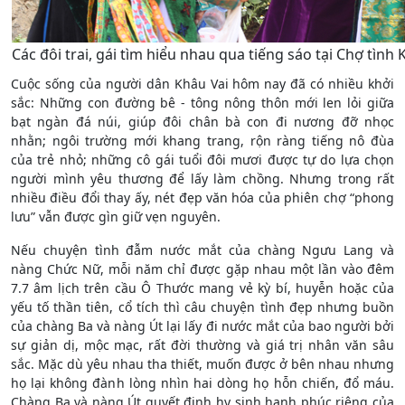
Các đôi trai, gái tìm hiểu nhau qua tiếng sáo tại Chợ tình 
Cuộc sống của người dân Khâu Vai hôm nay đã có nhiều khởi
sắc: Những con đường bê - tông nông thôn mới len lỏi giữa
bạt ngàn đá núi, giúp đôi chân bà con đi nương đỡ nhọc
nhằn; ngôi trường mới khang trang, rộn ràng tiếng nô đùa
của trẻ nhỏ; những cô gái tuổi đôi mươi được tự do lựa chọn
người mình yêu thương để lấy làm chồng. Nhưng trong rất
nhiều điều đổi thay ấy, nét đẹp văn hóa của phiên chợ “phong
lưu” vẫn được gìn giữ vẹn nguyên.
Nếu chuyện tình đẫm nước mắt của chàng Ngưu Lang và
nàng Chức Nữ, mỗi năm chỉ được gặp nhau một lần vào đêm
7.7 âm lịch trên cầu Ô Thước mang vẻ kỳ bí, huyễn hoặc của
yếu tố thần tiên, cổ tích thì câu chuyện tình đẹp nhưng buồn
của chàng Ba và nàng Út lại lấy đi nước mắt của bao người bởi
sự giản dị, mộc mạc, rất đời thường và giá trị nhân văn sâu
sắc. Mặc dù yêu nhau tha thiết, muốn được ở bên nhau nhưng
họ lại không đành lòng nhìn hai dòng họ hỗn chiến, đổ máu.
Chàng Ba và nàng Út quyết định hy sinh hạnh phúc riêng của