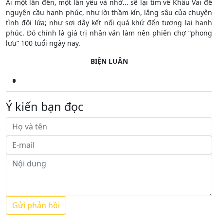
Ai một lần đến, một lần yêu và nhớ... sẽ lại tìm về Khâu Vai để
nguyện cầu hạnh phúc, như lời thầm kín, lắng sâu của chuyện
tình đôi lứa; như sợi dây kết nối quá khứ đến tương lai hạnh
phúc. Đó chính là giá trị nhân văn làm nên phiên chợ “phong
lưu” 100 tuổi ngày nay.
BIỆN LUÂN
Ý kiến bạn đọc