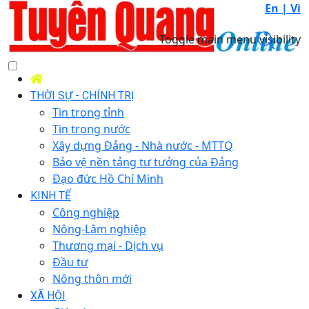
En |
Vi
Toggle main menu visibility
THỜI SỰ - CHÍNH TRỊ
Tin trong tỉnh
Tin trong nước
Xây dựng Đảng - Nhà nước - MTTQ
Bảo vệ nền tảng tư tưởng của Đảng
Đạo đức Hồ Chí Minh
KINH TẾ
Công nghiệp
Nông-Lâm nghiệp
Thương mại - Dịch vụ
Đầu tư
Nông thôn mới
XÃ HỘI