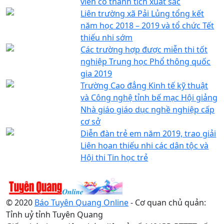
viên có thành tích xuất sắc
Liên trường xã Pải Lủng tổng kết
năm học 2018 – 2019 và tổ chức Tết
thiếu nhi sớm
Các trường hợp được miễn thi tốt
nghiệp Trung học Phổ thông quốc
gia 2019
Trường Cao đẳng Kinh tế kỹ thuật
và Công nghệ tỉnh bế mạc Hội giảng
Nhà giáo giáo dục nghề nghiệp cấp
cơ sở
Diễn đàn trẻ em năm 2019, trao giải
Liên hoan thiếu nhi các dân tộc và
Hội thi Tin học trẻ
© 2020
Báo Tuyên Quang Online
- Cơ quan chủ quản:
Tỉnh uỷ tỉnh Tuyên Quang