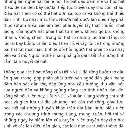
những lần nghe hát tại lễ hội, tôi bắt đầu đam mê và học hát
theo; để rồi đến bây giờ lại tiếp tục truyền dạy cho con, cháu.
Điệu hát Then cổ có thể hát đơn ca, tốp ca và không thể thiếu
đàn Tính, bộ nhạc mác tính. Người hát được làn điệu này phải
thực sự am hiểu, các âm tiết phải luyến láy thật chuẩn; chất
giọng của người hát phải thật tự nhiên, không gò bó, không
nhanh, không chậm. Trong lời hát có những lúc trầm lắng, có
lúc lại bay bổng. Là làn điệu Then cổ, vì vậy, lời ca trong những
bài hát rất mộc mạc, tinh tế đòi hỏi người hát phải có độ nhạy
bén và tỉ mỉ. Người nghệ nhân phải gửi gắm tất cả những tình
cảm, tâm huyết để hát.
Thông qua các hoạt động của Hội NNDG đã từng bước tạo dấu
ấn quan trọng, góp phần phát triển văn nghệ dân gian mang
đậm bản sắc dân tộc, đáp ứng nhu cầu hưởng thụ văn hóa
của người dân và không ngừng nâng cao tính nhân văn, đời
sống xã hội. Hiện nay, Hội NNDG xã Xuân Giang không chỉ sinh
hoạt và giao lưu tại địa phương, mà còn mở rộng, giao lưu,
học hỏi tại những huyện khác trên địa bàn tỉnh, biểu diễn
trong các chương trình mừng Đảng, mừng Xuân, hội thi và
những ngày kỷ niệm lớn của huyện. Việc truyền dạy cho học
sinh về các làn điệu dân gian, các loại đạo cụ truyền thống đã,