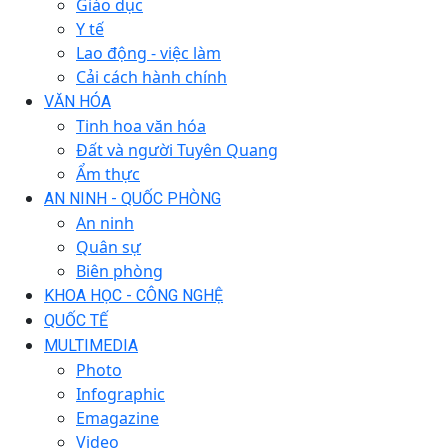
Giáo dục
Y tế
Lao động - việc làm
Cải cách hành chính
VĂN HÓA
Tinh hoa văn hóa
Đất và người Tuyên Quang
Ẩm thực
AN NINH - QUỐC PHÒNG
An ninh
Quân sự
Biên phòng
KHOA HỌC - CÔNG NGHỆ
QUỐC TẾ
MULTIMEDIA
Photo
Infographic
Emagazine
Video