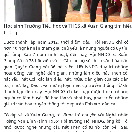
Học sinh Trường Tiểu học và THCS xã Xuân Giang tìm hiểu
thống.
Được thành lập năm 2012, thời điểm đầu, Hội NNDG chỉ có
hơn 10 nghệ nhân tham gia; chủ yếu là những người có uy tín,
già làng. Sau 7 năm sinh hoạt, đến nay, Hội NNDG xã Xuân
Giang đã có 78 hội viên và 1 Câu lạc bộ sở thích văn hóa dân
gian Quyền Giang với 36 hội viên. Hội NNDG duy trì những
hoạt động văn nghệ dân gian, những làn điệu hát Then cổ,
hát Yếu, hát Cọi, các làn điệu hát, múa, dân gian của các dân
tộc, như: Tày, Dao... và những loại nhạc cụ truyền thống. Từ khi
thành lập đến nay, Hội NNDG đã kết nạp được thêm những
người có tâm huyết để bảo tồn và phát huy, phát triển những
giá trị văn hóa truyền thống tốt đẹp trên lĩnh vực dân ca.
Có dịp về xã Xuân Giang, tôi được trò chuyện với Nghệ nhân
Hoàng Văn Bính (sinh 1955) Hội trưởng Hội NHDG, ông kể: Tôi
nhớ, được nghe những câu hát Then cổ từ hồi còn bé. Sau