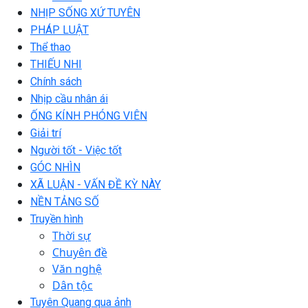
NHỊP SỐNG XỨ TUYÊN
PHÁP LUẬT
Thể thao
THIẾU NHI
Chính sách
Nhịp cầu nhân ái
ỐNG KÍNH PHÓNG VIÊN
Giải trí
Người tốt - Việc tốt
GÓC NHÌN
XÃ LUẬN - VẤN ĐỀ KỲ NÀY
NỀN TẢNG SỐ
Truyền hình
Thời sự
Chuyên đề
Văn nghệ
Dân tộc
Tuyên Quang qua ảnh