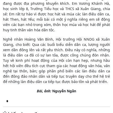
đang được địa phương khuyến khích. Em Vương Khánh Hà,
học sinh lớp 8, Trường Tiểu học và THCS xã Xuân Giang, chia
sẻ: Em rất tự hào vì được học hát và múa các làn điệu dân ca,
hát Then, hát Yếu; mỗi bài có một ý nghĩa riêng em sẽ động
viên các bạn nhỏ trong xóm, thôn học múa và học hát để phát
huy tinh thần văn hóa dân tộc.
Nghệ nhân Hoàng Văn Bính, Hội trưởng Hội NNDG xã Xuân
Giang, cho biết: Qua các buổi biểu diễn dân ca, lượng người
xem dần đông lên và rất yêu thích. Điều này có nghĩa, những
là điệu dân ca đã có sự lan tỏa, được công chúng đón nhận.
Tuy về kinh phí hoạt động của Hội còn hạn hẹp, nhưng hầu
hết hội viên đều tích cực tham gia các hoạt động văn hóa, văn
nghệ tại thôn, bản; góp phần phổ biến các làn điệu dân ca
đến đông đảo nhân dân và tiếp tục truyền dạy cho thế hệ trẻ
để những làn điệu dân ca tiếp tục được bảo tồn và phát triển.
Bài, ảnh:
Nguyễn Ngân