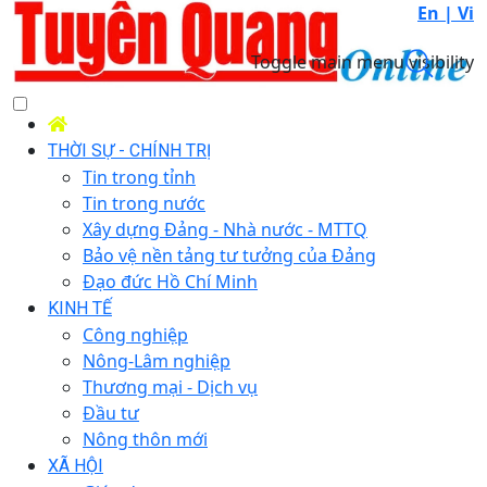
En |
Vi
Toggle main menu visibility
THỜI SỰ - CHÍNH TRỊ
Tin trong tỉnh
Tin trong nước
Xây dựng Đảng - Nhà nước - MTTQ
Bảo vệ nền tảng tư tưởng của Đảng
Đạo đức Hồ Chí Minh
KINH TẾ
Công nghiệp
Nông-Lâm nghiệp
Thương mại - Dịch vụ
Đầu tư
Nông thôn mới
XÃ HỘI