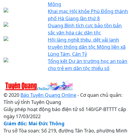
Mông
Khai mạc Hội khỏe Phù Đổng thành
phố Hà Giang lần thứ 8
Quang Bình tích cực bảo tồn bản
sắc văn hóa các dân tộc
Hội làng nghề thêu, dệt vải lanh
truyền thống dân tộc Mông liên xã
Lùng Tám, Cán Tỷ
Tổng kết Dự án trường học an toàn
cho trẻ em dân tộc thiểu số
© 2020
Báo Tuyên Quang Online
- Cơ quan chủ quản:
Tỉnh uỷ tỉnh Tuyên Quang
Giấy phép hoạt động báo điện tử số 140/GP-BTTTT cấp
ngày 17/03/2022
Giám đốc: Mai Đức Thông
Trụ sở Tòa soạn: Số 219, đường Tân Trào, phường Minh