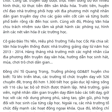
chơi. Công tác truyền dạy được thực hiện đồng bộ với nhiều
hình thức, từ thực tiễn đến sân khấu hóa. Trước tiên, huyện
chỉ đạo nhà trường phối hợp với địa phương mời nghệ nhân
dân gian truyền dạy cho các giáo viên cốt cán và từng bước
phổ biến rộng rãi đến học sinh. Cùng với đó, Phòng Văn hóa
chịu trách nhiệm sưu tầm và phát hành các phóng sự, hình
ảnh các nét văn hóa ở các trường học.
Cô giáo Đào Thị Yến, Hiệu phó Trường Tiểu học Cốc Pài chia sẻ:
Văn hóa truyền thống được nhà trường giảng dạy từ năm học
2013 - 2014. Hàng tháng nhà trường mời các nghệ nhân của
địa phương đến truyền dạy văn hóa, hướng dẫn học sinh hát,
múa, chơi trò chơi dân gian...
Đồng chí Tô Quang Trọng, Trưởng phòng GD&ĐT huyện cho
biết: Từ khi triển khai, các trường tổ chức truyền dạy với 526
chuyên đề, trong đó hơn 1.300 tiết học giáo dục kỹ năng sống
với 116 câu lạc bộ sở thích được thành lập. Nhà trường, giáo
viên, nghệ nhân dân gian truyền dạy đảm bảo các tiết dạy, giờ
học với các nội dung phong phú, sáng tạo, gần gũi, phù hợp
đối với học sinh của từng cấp học. Ngoài ra, các nhà trường tổ
chức đẩy mạnh các hoạt động ngoại khóa. Qua đó, không chỉ