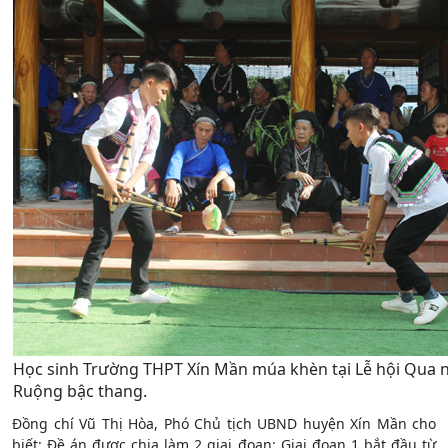
Học sinh Trường THPT Xín Mần múa khèn tại Lễ hội Qua 
Ruộng bậc thang.
Đồng chí Vũ Thị Hòa, Phó Chủ tịch UBND huyện Xín Mần cho
biết: Đề án được chia làm 2 giai đoạn: Giai đoạn 1 bắt đầu từ