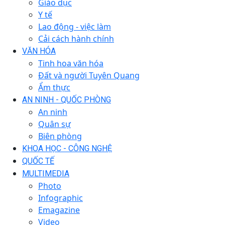
Giáo dục
Y tế
Lao động - việc làm
Cải cách hành chính
VĂN HÓA
Tinh hoa văn hóa
Đất và người Tuyên Quang
Ẩm thực
AN NINH - QUỐC PHÒNG
An ninh
Quân sự
Biên phòng
KHOA HỌC - CÔNG NGHỆ
QUỐC TẾ
MULTIMEDIA
Photo
Infographic
Emagazine
Video