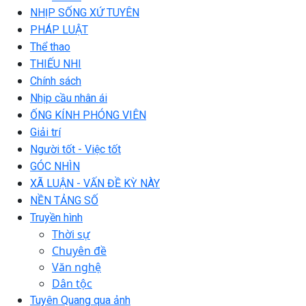
NHỊP SỐNG XỨ TUYÊN
PHÁP LUẬT
Thể thao
THIẾU NHI
Chính sách
Nhịp cầu nhân ái
ỐNG KÍNH PHÓNG VIÊN
Giải trí
Người tốt - Việc tốt
GÓC NHÌN
XÃ LUẬN - VẤN ĐỀ KỲ NÀY
NỀN TẢNG SỐ
Truyền hình
Thời sự
Chuyên đề
Văn nghệ
Dân tộc
Tuyên Quang qua ảnh