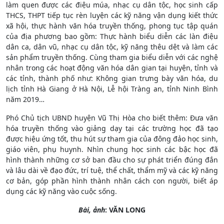
làm quen được các điệu múa, nhạc cụ dân tộc, học sinh cấp
THCS, THPT tiếp tục rèn luyện các kỹ năng vận dụng kiết thức
xã hội, thực hành văn hóa truyền thống, phong tục tập quán
của địa phương bao gồm: Thực hành biểu diễn các làn điệu
dân ca, dân vũ, nhạc cụ dân tộc, kỹ năng thêu dệt và làm các
sản phẩm truyền thống. Cùng tham gia biểu diễn với các nghệ
nhân trong các hoạt động văn hóa dân gian tại huyện, tỉnh và
các tỉnh, thành phố như: Không gian trưng bày văn hóa, du
lịch tỉnh Hà Giang ở Hà Nội, Lễ hội Tràng an, tỉnh Ninh Bình
năm 2019…
Phó Chủ tịch UBND huyện Vũ Thị Hòa cho biết thêm: Đưa văn
hóa truyền thống vào giảng dạy tại các trường học đã tạo
được hiệu ứng tốt, thu hút sự tham gia của đông đảo học sinh,
giáo viên, phụ huynh. Nhìn chung học sinh các bậc học đã
hình thành những cơ sở ban đầu cho sự phát triển đúng đắn
và lâu dài về đạo đức, trí tuệ, thể chất, thẩm mỹ và các kỹ năng
cơ bản, góp phần hình thành nhân cách con người, biết áp
dụng các kỹ năng vào cuộc sống.
Bài, ảnh
: VĂN LONG