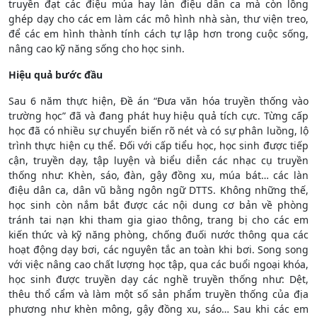
truyền đạt các điệu múa hay làn điệu dân ca mà còn lồng
ghép dạy cho các em làm các mô hình nhà sàn, thư viện treo,
để các em hình thành tính cách tự lập hơn trong cuộc sống,
nâng cao kỹ năng sống cho học sinh.
Hiệu quả bước đầu
Sau 6 năm thực hiện, Đề án “Đưa văn hóa truyền thống vào
trường học” đã và đang phát huy hiệu quả tích cực. Từng cấp
học đã có nhiều sự chuyển biến rõ nét và có sự phân luồng, lộ
trình thực hiện cụ thể. Đối với cấp tiểu học, học sinh được tiếp
cận, truyền dạy, tập luyện và biểu diễn các nhạc cụ truyền
thống như: Khèn, sáo, đàn, gậy đồng xu, múa bát… các làn
điệu dân ca, dân vũ bằng ngôn ngữ DTTS. Không những thế,
học sinh còn nắm bắt được các nội dung cơ bản về phòng
tránh tai nạn khi tham gia giao thông, trang bị cho các em
kiến thức và kỹ năng phòng, chống đuối nước thông qua các
hoạt động dạy bơi, các nguyên tắc an toàn khi bơi. Song song
với việc nâng cao chất lượng học tập, qua các buổi ngoại khóa,
học sinh được truyền dạy các nghề truyền thống như: Dệt,
thêu thổ cẩm và làm một số sản phẩm truyền thống của địa
phương như khèn mông, gậy đồng xu, sáo… Sau khi các em