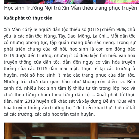
Học sinh Trường Nội trú Xín Mần thêu trang phục truyền
Xuất phát từ thực tiễn
Xín Mần có tỷ lệ người dân tộc thiểu số (DTTS) chiếm 96%, chủ
yếu là các dân tộc: Nùng, Tày, Dao, Mông, La Chí... Mỗi dân tộc
có những phong tục, tập quán mang bản sắc riêng. Trong sự
phát triển chung của xã hội, học sinh là con em đồng bào
DTTS được đến trường, nhưng ít có điều kiện tìm hiểu văn hóa
truyền thống của dân tộc, dẫn đến nguy cơ văn hóa truyền
thống của các DTTS dần mai một. Thực tế tại các trường ở
huyện, một số học sinh ít mặc các trang phục của dân tộc.
Những trò chơi dân gian hầu như không còn diễn ra. Bên
cạnh đó, nhiều học sinh tâm lý thiếu tự tin trong lớp học và
chơi theo từng nhóm theo từng dân tộc… Xuất phát từ thực
tiễn, năm 2013 huyện đã khảo sát và xây dựng Đề án “Đưa văn
hóa truyền thống vào trường học” để triển khai thực hiện ở tất
cả các trường, các cấp học trên toàn huyện.