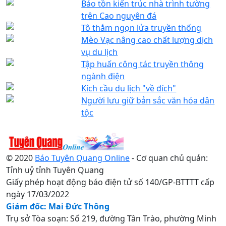
Bảo tồn kiến trúc nhà trình tường
trên Cao nguyên đá
Tô thắm ngọn lửa truyền thống
Mèo Vạc nâng cao chất lượng dịch
vụ du lịch
Tập huấn công tác truyền thông
ngành điện
Kích cầu du lịch "về đích"
Người lưu giữ bản sắc văn hóa dân
tộc
© 2020
Báo Tuyên Quang Online
- Cơ quan chủ quản:
Tỉnh uỷ tỉnh Tuyên Quang
Giấy phép hoạt động báo điện tử số 140/GP-BTTTT cấp
ngày 17/03/2022
Giám đốc: Mai Đức Thông
Trụ sở Tòa soạn: Số 219, đường Tân Trào, phường Minh