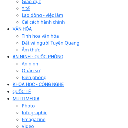
Giáo dục
Y tế
Lao động - việc làm
Cải cách hành chính
VĂN HÓA
Tinh hoa văn hóa
Đất và người Tuyên Quang
Ẩm thực
AN NINH - QUỐC PHÒNG
An ninh
Quân sự
Biên phòng
KHOA HỌC - CÔNG NGHỆ
QUỐC TẾ
MULTIMEDIA
Photo
Infographic
Emagazine
Video