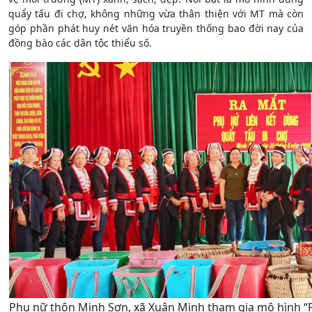
quẩy tấu đi chợ, không những vừa thân thiện với MT mà còn
góp phần phát huy nét văn hóa truyền thống bao đời nay của
đồng bào các dân tộc thiểu số.
Phụ nữ thôn Minh Sơn, xã Xuân Minh tham gia mô hình “P