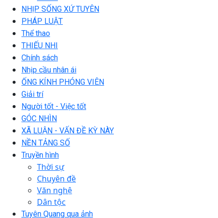
NHỊP SỐNG XỨ TUYÊN
PHÁP LUẬT
Thể thao
THIẾU NHI
Chính sách
Nhịp cầu nhân ái
ỐNG KÍNH PHÓNG VIÊN
Giải trí
Người tốt - Việc tốt
GÓC NHÌN
XÃ LUẬN - VẤN ĐỀ KỲ NÀY
NỀN TẢNG SỐ
Truyền hình
Thời sự
Chuyên đề
Văn nghệ
Dân tộc
Tuyên Quang qua ảnh