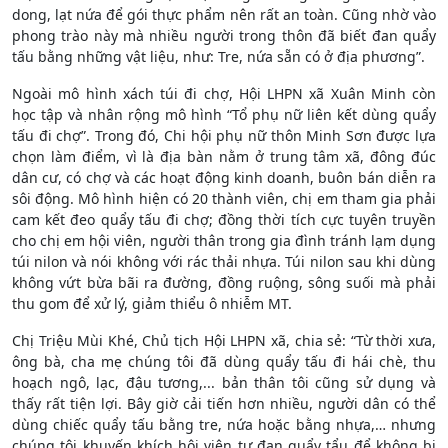
dong, lạt nứa để gói thực phẩm nên rất an toàn. Cũng nhờ vào
phong trào này mà nhiều người trong thôn đã biết đan quẩy
tấu bằng những vật liệu, như: Tre, nứa sẵn có ở địa phương”.
Ngoài mô hình xách túi đi chợ, Hội LHPN xã Xuân Minh còn
học tập và nhân rộng mô hình “Tổ phụ nữ liên kết dùng quẩy
tấu đi chợ”. Trong đó, Chi hội phụ nữ thôn Minh Sơn được lựa
chọn làm điểm, vì là địa bàn nằm ở trung tâm xã, đông đúc
dân cư, có chợ và các hoạt động kinh doanh, buôn bán diễn ra
sôi động. Mô hình hiện có 20 thành viên, chị em tham gia phải
cam kết đeo quẩy tấu đi chợ; đồng thời tích cực tuyên truyền
cho chị em hội viên, người thân trong gia đình tránh lạm dụng
túi nilon và nói không với rác thải nhựa. Túi nilon sau khi dùng
không vứt bừa bãi ra đường, đồng ruộng, sông suối mà phải
thu gom để xử lý, giảm thiểu ô nhiễm MT.
Chị Triệu Mùi Khé, Chủ tịch Hội LHPN xã, chia sẻ: “Từ thời xưa,
ông bà, cha mẹ chúng tôi đã dùng quẩy tấu đi hái chè, thu
hoạch ngô, lạc, đậu tương,... bản thân tôi cũng sử dụng và
thấy rất tiện lợi. Bây giờ cải tiến hơn nhiều, người dân có thể
dùng chiếc quẩy tấu bằng tre, nứa hoặc bằng nhựa,… nhưng
chúng tôi khuyến khích hội viên tự đan quẩy tẩu để không bị