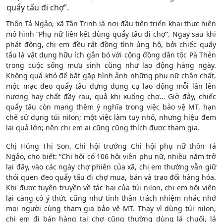
quẩy tấu đi chợ”.
Thôn Tả Ngảo, xã Tân Trịnh là nơi đầu tiên triển khai thực hiện
mô hình “Phụ nữ liên kết dùng quẩy tấu đi chợ”. Ngay sau khi
phát động, chị em đều rất đồng tình ủng hộ, bởi chiếc quẩy
tấu là vật dụng hữu ích gắn bó với cộng đồng dân tộc Pà Thẻn
trong cuộc sống mưu sinh cũng như lao động hàng ngày.
Không quá khó để bắt gặp hình ảnh những phụ nữ chân chất,
mộc mạc đeo quẩy tấu đựng dụng cụ lao động mỗi lần lên
nương hay chất đầy rau, quả khi xuống chợ… Giờ đây, chiếc
quẩy tấu còn mang thêm ý nghĩa trong việc bảo vệ MT, hạn
chế sử dụng túi nilon; một việc làm tuy nhỏ, nhưng hiệu đem
lại quả lớn; nên chị em ai cũng cũng thích được tham gia.
Chị Hủng Thị Son, Chi hội trưởng Chi hội phụ nữ thôn Tả
Ngảo, cho biết: “Chi hội có 106 hội viên phụ nữ, nhiều năm trở
lại đây, vào các ngày chợ phiên của xã, chị em thường vẫn giữ
thói quen đeo quẩy tấu đi chợ mua, bán và trao đổi hàng hóa.
Khi được tuyên truyền về tác hại của túi nilon, chị em hội viên
lại càng có ý thức cũng như tinh thần trách nhiệm nhắc nhở
mọi người cùng tham gia bảo vệ MT. Thay vì dùng túi nilon,
chị em đi bán hàng tại chợ cũng thường dùng lá chuối, lá