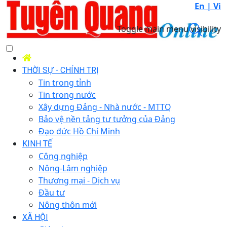
En |
Vi
Toggle main menu visibility
THỜI SỰ - CHÍNH TRỊ
Tin trong tỉnh
Tin trong nước
Xây dựng Đảng - Nhà nước - MTTQ
Bảo vệ nền tảng tư tưởng của Đảng
Đạo đức Hồ Chí Minh
KINH TẾ
Công nghiệp
Nông-Lâm nghiệp
Thương mại - Dịch vụ
Đầu tư
Nông thôn mới
XÃ HỘI