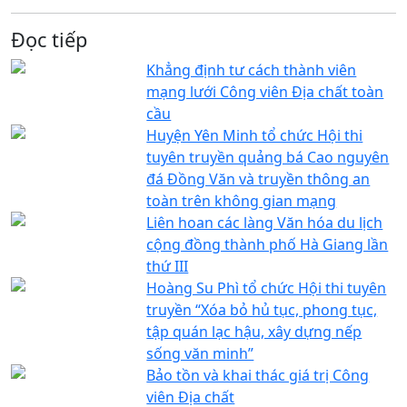
Đọc tiếp
Khẳng định tư cách thành viên
mạng lưới Công viên Địa chất toàn
cầu
Huyện Yên Minh tổ chức Hội thi
tuyên truyền quảng bá Cao nguyên
đá Đồng Văn và truyền thông an
toàn trên không gian mạng
Liên hoan các làng Văn hóa du lịch
cộng đồng thành phố Hà Giang lần
thứ III
Hoàng Su Phì tổ chức Hội thi tuyên
truyền “Xóa bỏ hủ tục, phong tục,
tập quán lạc hậu, xây dựng nếp
sống văn minh”
Bảo tồn và khai thác giá trị Công
viên Địa chất