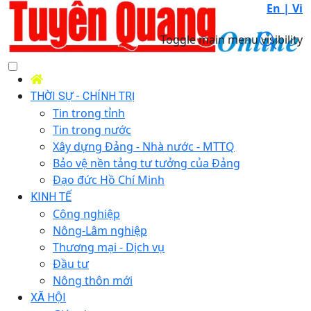
En |
Vi
Toggle main menu visibility
THỜI SỰ - CHÍNH TRỊ
Tin trong tỉnh
Tin trong nước
Xây dựng Đảng - Nhà nước - MTTQ
Bảo vệ nền tảng tư tưởng của Đảng
Đạo đức Hồ Chí Minh
KINH TẾ
Công nghiệp
Nông-Lâm nghiệp
Thương mại - Dịch vụ
Đầu tư
Nông thôn mới
XÃ HỘI