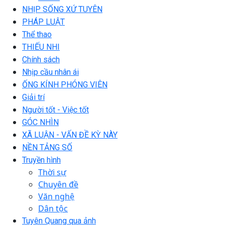
NHỊP SỐNG XỨ TUYÊN
PHÁP LUẬT
Thể thao
THIẾU NHI
Chính sách
Nhịp cầu nhân ái
ỐNG KÍNH PHÓNG VIÊN
Giải trí
Người tốt - Việc tốt
GÓC NHÌN
XÃ LUẬN - VẤN ĐỀ KỲ NÀY
NỀN TẢNG SỐ
Truyền hình
Thời sự
Chuyên đề
Văn nghệ
Dân tộc
Tuyên Quang qua ảnh