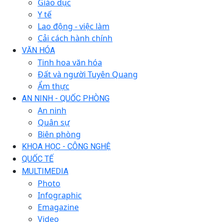
Giáo dục
Y tế
Lao động - việc làm
Cải cách hành chính
VĂN HÓA
Tinh hoa văn hóa
Đất và người Tuyên Quang
Ẩm thực
AN NINH - QUỐC PHÒNG
An ninh
Quân sự
Biên phòng
KHOA HỌC - CÔNG NGHỆ
QUỐC TẾ
MULTIMEDIA
Photo
Infographic
Emagazine
Video