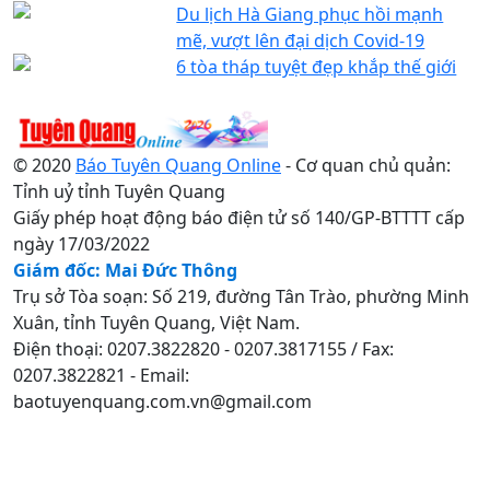
Du lịch Hà Giang phục hồi mạnh
mẽ, vượt lên đại dịch Covid-19
6 tòa tháp tuyệt đẹp khắp thế giới
© 2020
Báo Tuyên Quang Online
- Cơ quan chủ quản:
Tỉnh uỷ tỉnh Tuyên Quang
Giấy phép hoạt động báo điện tử số 140/GP-BTTTT cấp
ngày 17/03/2022
Giám đốc: Mai Đức Thông
Trụ sở Tòa soạn: Số 219, đường Tân Trào, phường Minh
Xuân, tỉnh Tuyên Quang, Việt Nam.
Điện thoại: 0207.3822820 - 0207.3817155 / Fax:
0207.3822821 - Email:
baotuyenquang.com.vn@gmail.com