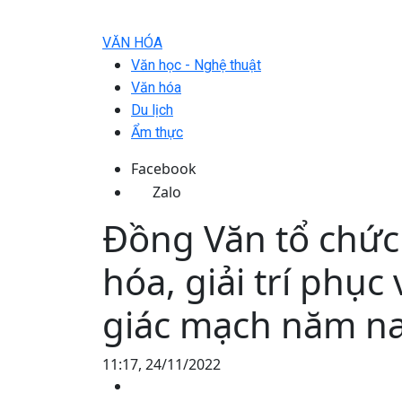
VĂN HÓA
Văn học - Nghệ thuật
Văn hóa
Du lịch
Ẩm thực
Facebook
Zalo
Đồng Văn tổ chức
hóa, giải trí phục
giác mạch năm n
11:17, 24/11/2022