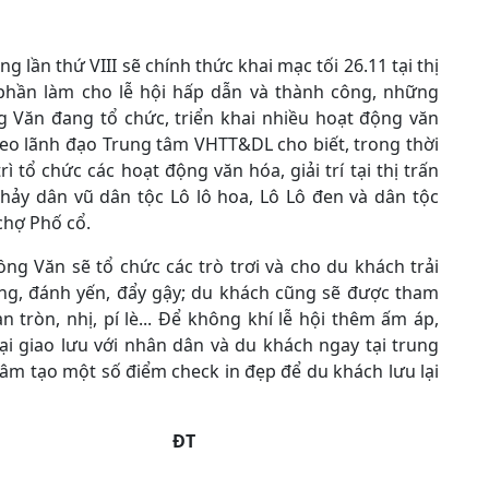
 lần thứ VIII sẽ chính thức khai mạc tối 26.11 tại thị
hần làm cho lễ hội hấp dẫn và thành công, những
Văn đang tổ chức, triển khai nhiều hoạt động văn
Theo lãnh đạo Trung tâm VHTT&DL cho biết, trong thời
ì tổ chức các hoạt động văn hóa, giải trí tại thị trấn
ảy dân vũ dân tộc Lô lô hoa, Lô Lô đen và dân tộc
chợ Phố cổ.
g Văn sẽ tổ chức các trò trơi và cho du khách trải
ảng, đánh yến, đẩy gậy; du khách cũng sẽ được tham
n tròn, nhị, pí lè... Để không khí lễ hội thêm ấm áp,
i giao lưu với nhân dân và du khách ngay tại trung
tâm tạo một số điểm check in đẹp để du khách lưu lại
ĐT