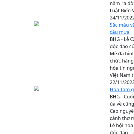
năm ra đời
Luật Biển 
24/11/202
Sắc màu v
cầu mưa
BHG - Lễ C
độc đáo c
Mê đã hình
chức hàng 
hóa tín n
Việt Nam 
22/11/202
Hoa Tam g
BHG - Cuối
ùa về cũng
Cao nguyê
cảnh thơ 
Lễ hội hoa
độc đáo, r