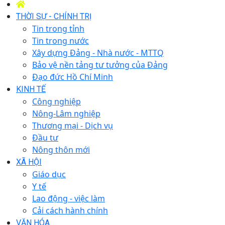
THỜI SỰ - CHÍNH TRỊ
Tin trong tỉnh
Tin trong nước
Xây dựng Đảng - Nhà nước - MTTQ
Bảo vệ nền tảng tư tưởng của Đảng
Đạo đức Hồ Chí Minh
KINH TẾ
Công nghiệp
Nông-Lâm nghiệp
Thương mại - Dịch vụ
Đầu tư
Nông thôn mới
XÃ HỘI
Giáo dục
Y tế
Lao động - việc làm
Cải cách hành chính
VĂN HÓA