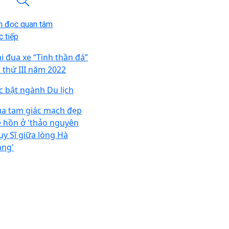
n đọc quan tâm
 tiếp
ải đua xe “Tinh thần đá”
n thứ III năm 2022
c bật ngành Du lịch
a tam giác mạch đẹp
 hồn ở 'thảo nguyên
ụy Sĩ giữa lòng Hà
ang'