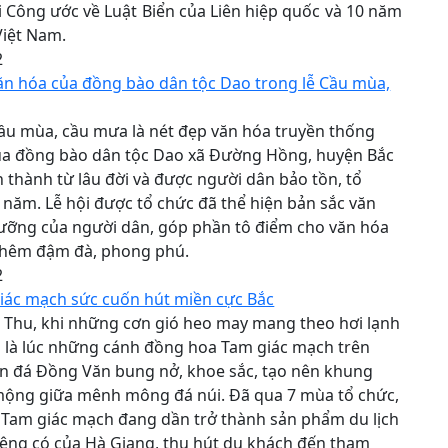
 Công ước về Luật Biển của Liên hiệp quốc và 10 năm
Việt Nam.
2
ăn hóa của đồng bào dân tộc Dao trong lễ Cầu mùa,
ầu mùa, cầu mưa là nét đẹp văn hóa truyền thống
ủa đồng bào dân tộc Dao xã Đường Hồng, huyện Bắc
 thành từ lâu đời và được người dân bảo tồn, tổ
năm. Lễ hội được tổ chức đã thể hiện bản sắc văn
gưỡng của người dân, góp phần tô điểm cho văn hóa
thêm đậm đà, phong phú.
2
iác mạch sức cuốn hút miền cực Bắc
 Thu, khi những cơn gió heo may mang theo hơi lạnh
 là lúc những cánh đồng hoa Tam giác mạch trên
n đá Đồng Văn bung nở, khoe sắc, tạo nên khung
mộng giữa mênh mông đá núi. Đã qua 7 mùa tổ chức,
 Tam giác mạch đang dần trở thành sản phẩm du lịch
iêng có của Hà Giang, thu hút du khách đến tham