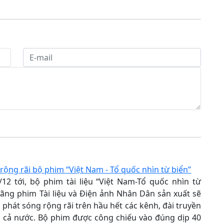
rộng rãi bộ phim “Việt Nam - Tổ quốc nhìn từ biển”
12 tới, bộ phim tài liệu “Việt Nam-Tổ quốc nhìn từ
ãng phim Tài liệu và Điện ảnh Nhân Dân sản xuất sẽ
 phát sóng rộng rãi trên hầu hết các kênh, đài truyền
g cả nước. Bộ phim được công chiếu vào đúng dịp 40