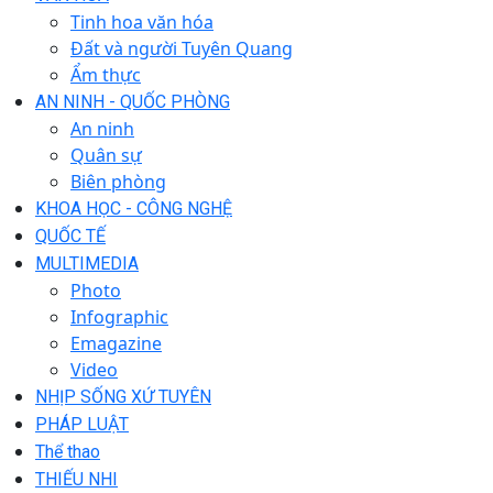
Tinh hoa văn hóa
Đất và người Tuyên Quang
Ẩm thực
AN NINH - QUỐC PHÒNG
An ninh
Quân sự
Biên phòng
KHOA HỌC - CÔNG NGHỆ
QUỐC TẾ
MULTIMEDIA
Photo
Infographic
Emagazine
Video
NHỊP SỐNG XỨ TUYÊN
PHÁP LUẬT
Thể thao
THIẾU NHI