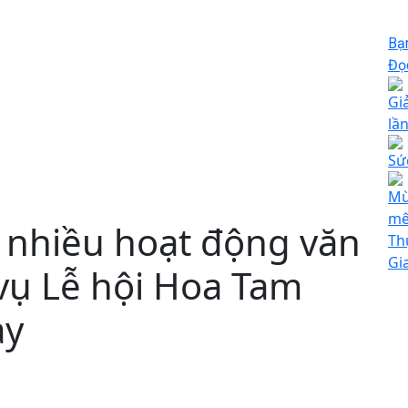
Bạ
Đọc
Gi
lầ
Sứ
Mù
mê
 nhiều hoạt động văn
Th
Gi
 vụ Lễ hội Hoa Tam
ay