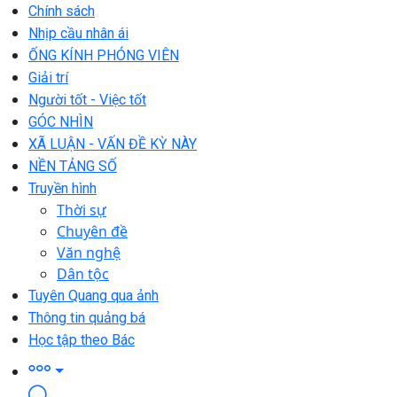
Chính sách
Nhịp cầu nhân ái
ỐNG KÍNH PHÓNG VIÊN
Giải trí
Người tốt - Việc tốt
GÓC NHÌN
XÃ LUẬN - VẤN ĐỀ KỲ NÀY
NỀN TẢNG SỐ
Truyền hình
Thời sự
Chuyên đề
Văn nghệ
Dân tộc
Tuyên Quang qua ảnh
Thông tin quảng bá
Học tập theo Bác