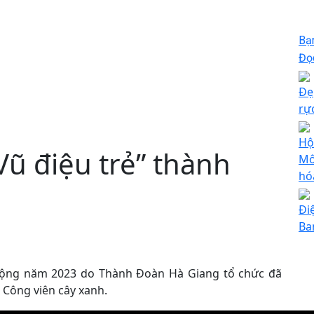
Bạ
Đọc
Đẹ
rự
Hộ
Vũ điệu trẻ” thành
Mô
hó
Đi
Ba
ở rộng năm 2023 do Thành Đoàn Hà Giang tổ chức đã
n Công viên cây xanh.