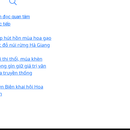
n đọc quan tâm
 tiếp
p hút hồn mùa hoa gạo
c đỏ núi rừng Hà Giang
i thi thổi, múa khèn
ng gìn giữ giá trị văn
a truyền thống
ện Biên khai hội Hoa
n