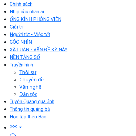
Chính sách
Nhịp cầu nhân ái
ỐNG KÍNH PHÓNG VIÊN
Giải trí
Người tốt - Việc tốt
GÓC NHÌN
XÃ LUẬN - VẤN ĐỀ KỲ NÀY
NỀN TẢNG SỐ
Truyền hình
Thời sự
Chuyên đề
Văn nghệ
Dân tộc
Tuyên Quang qua ảnh
Thông tin quảng bá
Học tập theo Bác