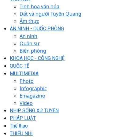
Tinh hoa văn hóa
Đất và người Tuyên Quang
Ẩm thực
AN NINH - QUỐC PHÒNG
An ninh
Quân sự
Biên phòng
KHOA HỌC - CÔNG NGHỆ
QUỐC TẾ
MULTIMEDIA
Photo
Infographic
Emagazine
Video
NHỊP SỐNG XỨ TUYÊN
PHÁP LUẬT
Thể thao
THIẾU NHI