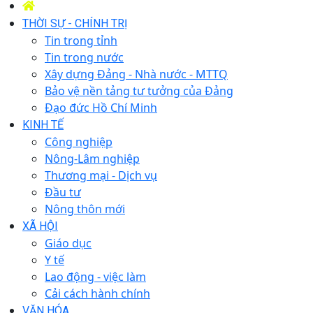
THỜI SỰ - CHÍNH TRỊ
Tin trong tỉnh
Tin trong nước
Xây dựng Đảng - Nhà nước - MTTQ
Bảo vệ nền tảng tư tưởng của Đảng
Đạo đức Hồ Chí Minh
KINH TẾ
Công nghiệp
Nông-Lâm nghiệp
Thương mại - Dịch vụ
Đầu tư
Nông thôn mới
XÃ HỘI
Giáo dục
Y tế
Lao động - việc làm
Cải cách hành chính
VĂN HÓA