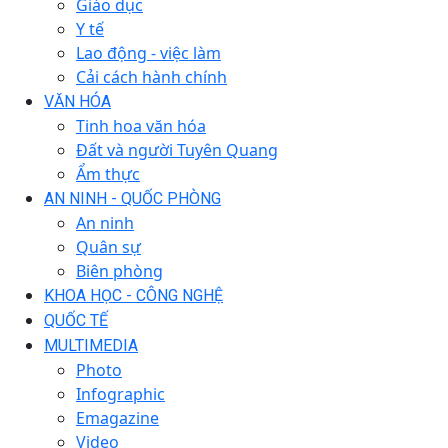
Giáo dục
Y tế
Lao động - việc làm
Cải cách hành chính
VĂN HÓA
Tinh hoa văn hóa
Đất và người Tuyên Quang
Ẩm thực
AN NINH - QUỐC PHÒNG
An ninh
Quân sự
Biên phòng
KHOA HỌC - CÔNG NGHỆ
QUỐC TẾ
MULTIMEDIA
Photo
Infographic
Emagazine
Video