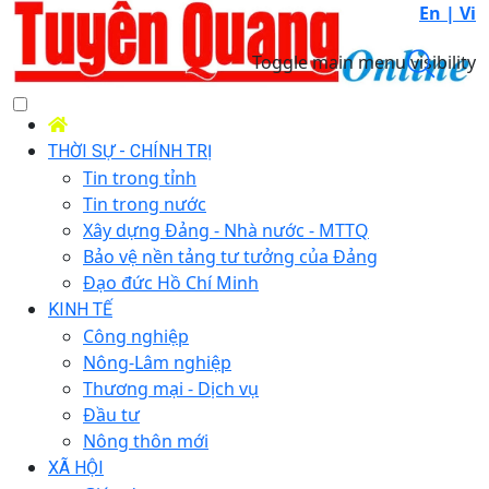
En |
Vi
Toggle main menu visibility
THỜI SỰ - CHÍNH TRỊ
Tin trong tỉnh
Tin trong nước
Xây dựng Đảng - Nhà nước - MTTQ
Bảo vệ nền tảng tư tưởng của Đảng
Đạo đức Hồ Chí Minh
KINH TẾ
Công nghiệp
Nông-Lâm nghiệp
Thương mại - Dịch vụ
Đầu tư
Nông thôn mới
XÃ HỘI