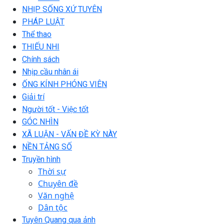
NHỊP SỐNG XỨ TUYÊN
PHÁP LUẬT
Thể thao
THIẾU NHI
Chính sách
Nhịp cầu nhân ái
ỐNG KÍNH PHÓNG VIÊN
Giải trí
Người tốt - Việc tốt
GÓC NHÌN
XÃ LUẬN - VẤN ĐỀ KỲ NÀY
NỀN TẢNG SỐ
Truyền hình
Thời sự
Chuyên đề
Văn nghệ
Dân tộc
Tuyên Quang qua ảnh