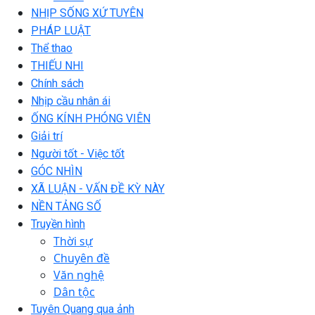
NHỊP SỐNG XỨ TUYÊN
PHÁP LUẬT
Thể thao
THIẾU NHI
Chính sách
Nhịp cầu nhân ái
ỐNG KÍNH PHÓNG VIÊN
Giải trí
Người tốt - Việc tốt
GÓC NHÌN
XÃ LUẬN - VẤN ĐỀ KỲ NÀY
NỀN TẢNG SỐ
Truyền hình
Thời sự
Chuyên đề
Văn nghệ
Dân tộc
Tuyên Quang qua ảnh