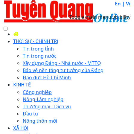
En |
Vi
Toggle main menu visibility
THỜI SỰ - CHÍNH TRỊ
Tin trong tỉnh
Tin trong nước
Xây dựng Đảng - Nhà nước - MTTQ
Bảo vệ nền tảng tư tưởng của Đảng
Đạo đức Hồ Chí Minh
KINH TẾ
Công nghiệp
Nông-Lâm nghiệp
Thương mại - Dịch vụ
Đầu tư
Nông thôn mới
XÃ HỘI