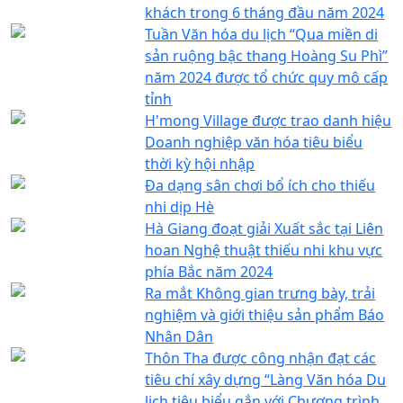
khách trong 6 tháng đầu năm 2024
Tuần Văn hóa du lịch “Qua miền di
sản ruộng bậc thang Hoàng Su Phì”
năm 2024 được tổ chức quy mô cấp
tỉnh
H'mong Village được trao danh hiệu
Doanh nghiệp văn hóa tiêu biểu
thời kỳ hội nhập
Đa dạng sân chơi bổ ích cho thiếu
nhi dịp Hè
Hà Giang đoạt giải Xuất sắc tại Liên
hoan Nghệ thuật thiếu nhi khu vực
phía Bắc năm 2024
Ra mắt Không gian trưng bày, trải
nghiệm và giới thiệu sản phẩm Báo
Nhân Dân
Thôn Tha được công nhận đạt các
tiêu chí xây dựng “Làng Văn hóa Du
lịch tiêu biểu gắn với Chương trình