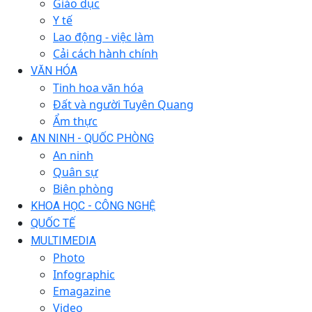
Giáo dục
Y tế
Lao động - việc làm
Cải cách hành chính
VĂN HÓA
Tinh hoa văn hóa
Đất và người Tuyên Quang
Ẩm thực
AN NINH - QUỐC PHÒNG
An ninh
Quân sự
Biên phòng
KHOA HỌC - CÔNG NGHỆ
QUỐC TẾ
MULTIMEDIA
Photo
Infographic
Emagazine
Video