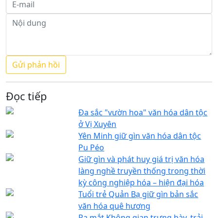
Đọc tiếp
Đa sắc "vườn hoa" văn hóa dân tộc
ở Vị Xuyên
Yên Minh giữ gìn văn hóa dân tộc
Pu Péo
Giữ gìn và phát huy giá trị văn hóa
làng nghề truyền thống trong thời
kỳ công nghiệp hóa – hiện đại hóa
Tuổi trẻ Quản Bạ giữ gìn bản sắc
văn hóa quê hương
Ra mắt Không gian trưng bày, trải