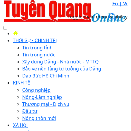
En |
Vi
Toggle main menu visibility
THỜI SỰ - CHÍNH TRỊ
Tin trong tỉnh
Tin trong nước
Xây dựng Đảng - Nhà nước - MTTQ
Bảo vệ nền tảng tư tưởng của Đảng
Đạo đức Hồ Chí Minh
KINH TẾ
Công nghiệp
Nông-Lâm nghiệp
Thương mại - Dịch vụ
Đầu tư
Nông thôn mới
XÃ HỘI