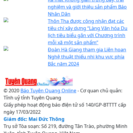
nghiệm và giới thiệu sản phẩm Báo
Nhân Dân
Thôn Tha được công nhận đạt các
tiêu chí xây dựng “Làng Văn hóa Du
lịch tiêu biểu gắn với Chương trình
mỗi xã một sản phẩm”
Đoàn Hà Giang tham gia Liên hoan
Nghệ thuật thiếu nhi khu vực phía
Bắc năm 2024
© 2020
Báo Tuyên Quang Online
- Cơ quan chủ quản:
Tỉnh uỷ tỉnh Tuyên Quang
Giấy phép hoạt động báo điện tử số 140/GP-BTTTT cấp
ngày 17/03/2022
Giám đốc: Mai Đức Thông
Trụ sở Tòa soạn: Số 219, đường Tân Trào, phường Minh