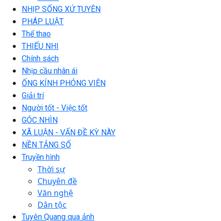
NHỊP SỐNG XỨ TUYÊN
PHÁP LUẬT
Thể thao
THIẾU NHI
Chính sách
Nhịp cầu nhân ái
ỐNG KÍNH PHÓNG VIÊN
Giải trí
Người tốt - Việc tốt
GÓC NHÌN
XÃ LUẬN - VẤN ĐỀ KỲ NÀY
NỀN TẢNG SỐ
Truyền hình
Thời sự
Chuyên đề
Văn nghệ
Dân tộc
Tuyên Quang qua ảnh