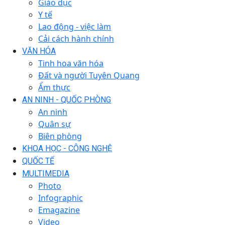
Giáo dục
Y tế
Lao động - việc làm
Cải cách hành chính
VĂN HÓA
Tinh hoa văn hóa
Đất và người Tuyên Quang
Ẩm thực
AN NINH - QUỐC PHÒNG
An ninh
Quân sự
Biên phòng
KHOA HỌC - CÔNG NGHỆ
QUỐC TẾ
MULTIMEDIA
Photo
Infographic
Emagazine
Video