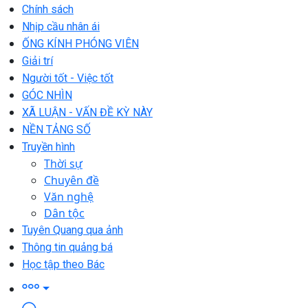
Chính sách
Nhịp cầu nhân ái
ỐNG KÍNH PHÓNG VIÊN
Giải trí
Người tốt - Việc tốt
GÓC NHÌN
XÃ LUẬN - VẤN ĐỀ KỲ NÀY
NỀN TẢNG SỐ
Truyền hình
Thời sự
Chuyên đề
Văn nghệ
Dân tộc
Tuyên Quang qua ảnh
Thông tin quảng bá
Học tập theo Bác