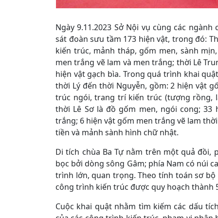
Ngày 9.11.2023 Sở Nội vụ cùng các ngành 
sát đoàn sưu tầm 173 hiện vật, trong đó: Th
kiến trúc, mảnh tháp, gốm men, sành mịn, 
men trắng vẽ lam và men trắng; thời Lê Tru
hiện vật gạch bìa. Trong quá trình khai quật
thời Lý đến thời Nguyễn, gồm: 2 hiện vật gốm
trúc ngói, trang trí kiến trúc (tượng rồng,
thời Lê Sơ là đồ gốm men, ngói cong; 33
trắng; 6 hiện vật gốm men trắng vẽ lam thời
tiền và mảnh sành hình chữ nhật.
Di tích chùa Ba Tự nằm trên một quả đồi, 
bọc bởi dòng sông Gâm; phía Nam có núi cao
trình lớn, quan trọng. Theo tính toán sơ bộ
công trình kiến trúc được quy hoạch thành 
Cuộc khai quật nhằm tìm kiếm các dấu tích