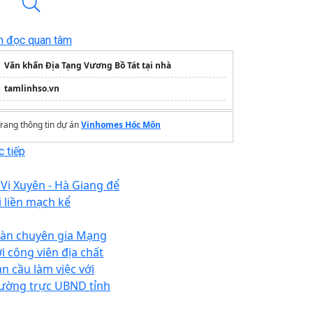
n đọc quan tâm
Văn khấn Địa Tạng Vương Bồ Tát tại nhà
tamlinhso.vn
rang thông tin dự án
Vinhomes Hóc Môn
 tiếp
 Vị Xuyên - Hà Giang để
i liền mạch kể
àn chuyên gia Mạng
ới công viên địa chất
àn cầu làm việc với
ường trực UBND tỉnh