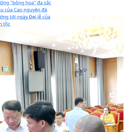
ững "bông hoa" đa sắc
u của Cao nguyên đá
ớng tới ngày Đại lễ của
n tộc