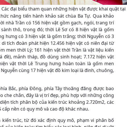
Các đại biểu tham quan những hiện vật được khai quật tại
chức năng tiến hành khảo sát chùa Ba Tự. Qua khảo
ời nhà Trần có 156 hiện vật gồm gạch, ngói, trang trí
sành thô, trong đó; thời Lê Sơ có 8 hiện vật là gốm
ng hưng có 3 hiện vật là gốm trắng; thời Nguyễn có 3
 di tích đoàn phát hiện 12.456 hiện vật có niên đại từ
 men thời Lý; 161 hiện vật thời Trần là vật liệu kiến
 lá đề), mảnh tháp, đồ dùng sinh hoạt; 7.172 hiện vật
 hiện vật thời Lê Trung hưng hoàn toàn là gốm men
 Nguyễn cùng 17 hiện vật đồ kim loại là đinh, chuông,
phía Bắc, phía Đông, phía Tây thoãng đãng được bao
 che chắn, đây là vị trí đẹp, phù hợp với những công
 diện tích phân bộ của kiến trúc khoảng 2.720m2, các
5 cấp nền có quy mô và cao độ khác nhau.
 kiến trúc, từ đó xác định quy mô, phạm vi phân bố