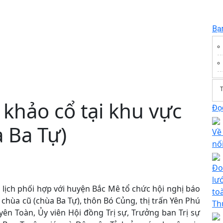
Bạ
T
 khảo cổ tại khu vực
Đọc
 Ba Tự)
Về
nố
Đo
lư
 lịch phối hợp với huyện Bắc Mê tổ chức hội nghị báo
to
 chùa cũ (chùa Ba Tự), thôn Bó Củng, thị trấn Yên Phú
Th
ên Toàn, Ủy viên Hội đồng Trị sự, Trưởng ban Trị sự