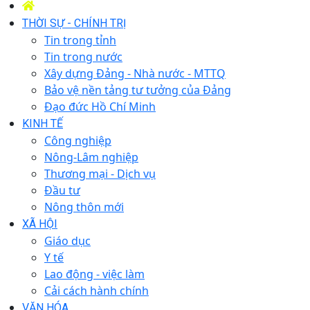
THỜI SỰ - CHÍNH TRỊ
Tin trong tỉnh
Tin trong nước
Xây dựng Đảng - Nhà nước - MTTQ
Bảo vệ nền tảng tư tưởng của Đảng
Đạo đức Hồ Chí Minh
KINH TẾ
Công nghiệp
Nông-Lâm nghiệp
Thương mại - Dịch vụ
Đầu tư
Nông thôn mới
XÃ HỘI
Giáo dục
Y tế
Lao động - việc làm
Cải cách hành chính
VĂN HÓA