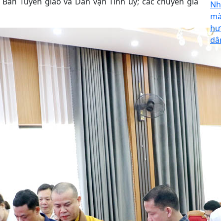
o Ban Tuyên giáo và Dân vận Tỉnh ủy; các chuyên gia
Nh
mà
hư
dâ