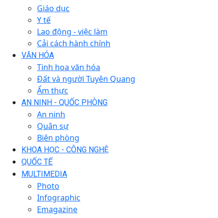
Giáo dục
Y tế
Lao động - việc làm
Cải cách hành chính
VĂN HÓA
Tinh hoa văn hóa
Đất và người Tuyên Quang
Ẩm thực
AN NINH - QUỐC PHÒNG
An ninh
Quân sự
Biên phòng
KHOA HỌC - CÔNG NGHỆ
QUỐC TẾ
MULTIMEDIA
Photo
Infographic
Emagazine