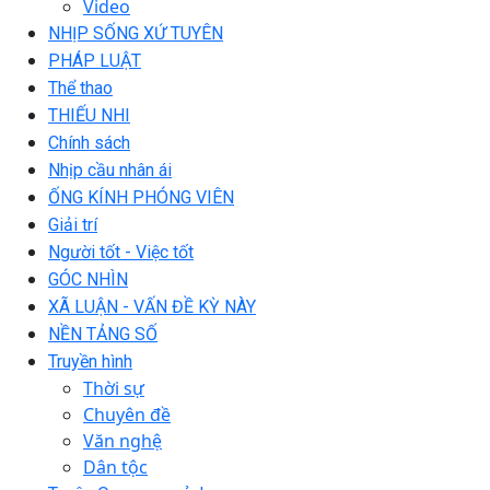
Video
NHỊP SỐNG XỨ TUYÊN
PHÁP LUẬT
Thể thao
THIẾU NHI
Chính sách
Nhịp cầu nhân ái
ỐNG KÍNH PHÓNG VIÊN
Giải trí
Người tốt - Việc tốt
GÓC NHÌN
XÃ LUẬN - VẤN ĐỀ KỲ NÀY
NỀN TẢNG SỐ
Truyền hình
Thời sự
Chuyên đề
Văn nghệ
Dân tộc