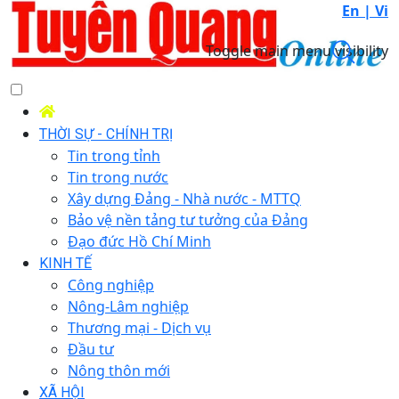
En |
Vi
Toggle main menu visibility
THỜI SỰ - CHÍNH TRỊ
Tin trong tỉnh
Tin trong nước
Xây dựng Đảng - Nhà nước - MTTQ
Bảo vệ nền tảng tư tưởng của Đảng
Đạo đức Hồ Chí Minh
KINH TẾ
Công nghiệp
Nông-Lâm nghiệp
Thương mại - Dịch vụ
Đầu tư
Nông thôn mới
XÃ HỘI