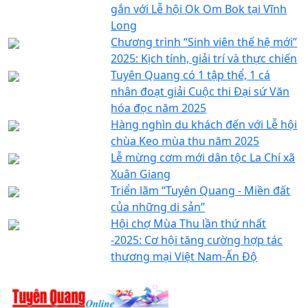
gắn với Lễ hội Ok Om Bok tại Vĩnh
Long
Chương trình “Sinh viên thế hệ mới”
2025: Kịch tính, giải trí và thực chiến
Tuyên Quang có 1 tập thể, 1 cá
nhân đoạt giải Cuộc thi Đại sứ Văn
hóa đọc năm 2025
Hàng nghìn du khách đến với Lễ hội
chùa Keo mùa thu năm 2025
Lễ mừng cơm mới dân tộc La Chí xã
Xuân Giang
Triển lãm “Tuyên Quang - Miền đất
của những di sản”
Hội chợ Mùa Thu lần thứ nhất
-2025: Cơ hội tăng cường hợp tác
thương mại Việt Nam-Ấn Độ