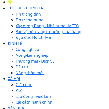
THỜI SỰ - CHÍNH TRỊ
Tin trong tỉnh
Tin trong nước
Xây dựng Đảng - Nhà nước - MTTQ
Bảo vệ nền tảng tư tưởng của Đảng
Đạo đức Hồ Chí Minh
KINH TẾ
Công nghiệp
Nông-Lâm nghiệp
Thương mại - Dịch vụ
Đầu tư
Nông thôn mới
XÃ HỘI
Giáo dục
Y tế
Lao động - việc làm
Cải cách hành chính
VĂN HÓA