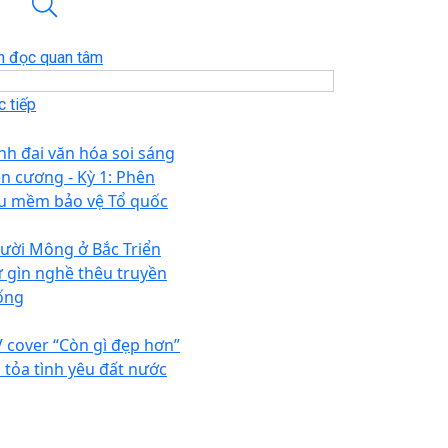
n đọc quan tâm
 tiếp
nh đai văn hóa soi sáng
ên cương - Kỳ 1: Phên
u mềm bảo vệ Tổ quốc
ười Mông ở Bắc Triển
ữ gìn nghề thêu truyền
ống
 cover “Còn gì đẹp hơn”
n tỏa tình yêu đất nước