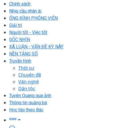
Chính sách
Nhịp cầu nhân ái
ỐNG KÍNH PHÓNG VIÊN
Giải trí
Người tốt - Việc tốt
GÓC NHÌN
XÃ LUẬN - VẤN ĐỀ KỲ NÀY
NỀN TẢNG SỐ
Truyền hình
Thời sự
Chuyên đề
Văn nghệ
Dân tộc
Tuyên Quang qua ảnh
Thông tin quảng bá
Học tập theo Bác