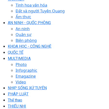
Tinh hoa văn hóa
Đất và người Tuyên Quang
Ẩm thực
AN NINH - QUỐC PHÒNG
An ninh
Quân sự
Biên phòng
KHOA HỌC - CÔNG NGHỆ
QUỐC TẾ
MULTIMEDIA
Photo
Infographic
Emagazine
Video
NHỊP SỐNG XỨ TUYÊN
PHÁP LUẬT
Thể thao
THIẾU NHI