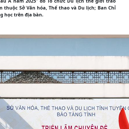
u Á năm 2025” do Tổ chức Du lịch thế giới trao
 thuộc Sở Văn hóa, Thể thao và Du lịch; Ban Chỉ
g học trên địa bàn.