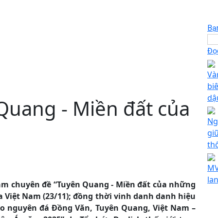
Bạ
Đọc
Và
bi
dậ
Quang - Miền đất của
Ng
gi
th
MV
la
 lãm chuyên đề “Tuyên Quang - Miền đất của những
a Việt Nam (23/11); đồng thời vinh danh danh hiệu
ao nguyên đá Đồng Văn, Tuyên Quang, Việt Nam –