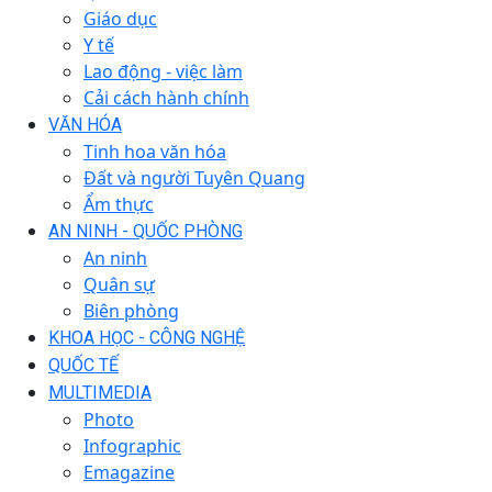
Giáo dục
Y tế
Lao động - việc làm
Cải cách hành chính
VĂN HÓA
Tinh hoa văn hóa
Đất và người Tuyên Quang
Ẩm thực
AN NINH - QUỐC PHÒNG
An ninh
Quân sự
Biên phòng
KHOA HỌC - CÔNG NGHỆ
QUỐC TẾ
MULTIMEDIA
Photo
Infographic
Emagazine