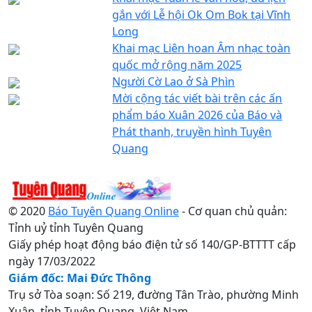
gắn với Lễ hội Ok Om Bok tại Vĩnh
Long
Khai mạc Liên hoan Âm nhạc toàn
quốc mở rộng năm 2025
Người Cờ Lao ở Sà Phìn
Mời cộng tác viết bài trên các ấn
phẩm báo Xuân 2026 của Báo và
Phát thanh, truyền hình Tuyên
Quang
© 2020
Báo Tuyên Quang Online
- Cơ quan chủ quản:
Tỉnh uỷ tỉnh Tuyên Quang
Giấy phép hoạt động báo điện tử số 140/GP-BTTTT cấp
ngày 17/03/2022
Giám đốc: Mai Đức Thông
Trụ sở Tòa soạn: Số 219, đường Tân Trào, phường Minh
Xuân, tỉnh Tuyên Quang, Việt Nam.