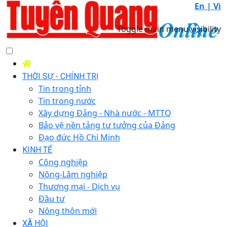
En |
Vi
Toggle main menu visibility
THỜI SỰ - CHÍNH TRỊ
Tin trong tỉnh
Tin trong nước
Xây dựng Đảng - Nhà nước - MTTQ
Bảo vệ nền tảng tư tưởng của Đảng
Đạo đức Hồ Chí Minh
KINH TẾ
Công nghiệp
Nông-Lâm nghiệp
Thương mại - Dịch vụ
Đầu tư
Nông thôn mới
XÃ HỘI