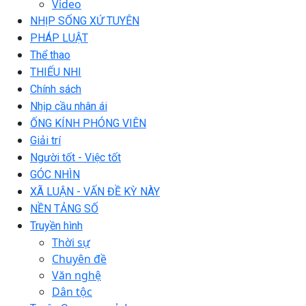
Video
NHỊP SỐNG XỨ TUYÊN
PHÁP LUẬT
Thể thao
THIẾU NHI
Chính sách
Nhịp cầu nhân ái
ỐNG KÍNH PHÓNG VIÊN
Giải trí
Người tốt - Việc tốt
GÓC NHÌN
XÃ LUẬN - VẤN ĐỀ KỲ NÀY
NỀN TẢNG SỐ
Truyền hình
Thời sự
Chuyên đề
Văn nghệ
Dân tộc