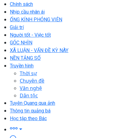
Chính sách
Nhịp cầu nhân ái
ỐNG KÍNH PHÓNG VIÊN
Giải trí
Người tốt - Việc tốt
GÓC NHÌN
XÃ LUẬN - VẤN ĐỀ KỲ NÀY
NỀN TẢNG SỐ
Truyền hình
Thời sự
Chuyên đề
Văn nghệ
Dân tộc
Tuyên Quang qua ảnh
Thông tin quảng bá
Học tập theo Bác