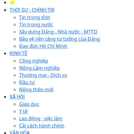
THỜI SỰ - CHÍNH TRỊ
Tin trong tỉnh
Tin trong nước
Xây dựng Đảng - Nhà nước - MTTQ
Bảo vệ nền tảng tư tưởng của Đảng
Đạo đức Hồ Chí Minh
KINH TẾ
Công nghiệp
Nông-Lâm nghiệp
Thương mại - Dịch vụ
Đầu tư
Nông thôn mới
XÃ HỘI
Giáo dục
Y tế
Lao động - việc làm
Cải cách hành chính
VĂN HÓA