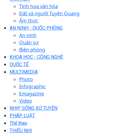
Tinh hoa văn hóa
Đất và người Tuyên Quang
Ẩm thực
AN NINH - QUỐC PHÒNG
An ninh
Quân sự
Biên phòng
KHOA HỌC - CÔNG NGHỆ
QUỐC TẾ
MULTIMEDIA
Photo
Infographic
Emagazine
Video
NHỊP SỐNG XỨ TUYÊN
PHÁP LUẬT
Thể thao
THIẾU NHI