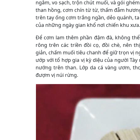
ngâm, vo sạch, trộn chút muối, và gói ghém
than hồng, cơm chín từ từ, thấm đẫm hương 
trên tay ống cơm trắng ngần, dẻo quánh, ta
của những ngày gian khổ nơi chiến khu xưa
Để cơm lam thêm phần đậm đà, không thể t
rông trên các triền đồi cọ, đồi chè, nên t
giản, chấm muối tiêu chanh để giữ trọn vị ng
ướp với tổ hợp gia vị kỳ diệu của người Tày
nướng trên than. Lớp da cá vàng ươm, tho
đượm vị núi rừng.