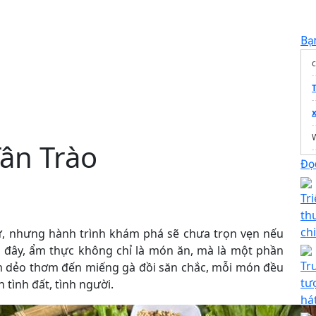
Bạ
W
Tân Trào
Đọc
T
Tri
th
ch
 sử, nhưng hành trình khám phá sẽ chưa trọn vẹn nếu
ơi đây, ẩm thực không chỉ là món ăn, mà là một phần
Tr
m dẻo thơm đến miếng gà đồi săn chắc, mỗi món đều
tư
 tình đất, tình người.
há