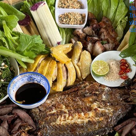
Kh
Tr
vậ
lò