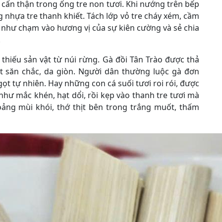
 cẩn thận trong ống tre non tươi. Khi nướng trên bếp
nhựa tre thanh khiết. Tách lớp vỏ tre cháy xém, cầm
 như chạm vào hương vị của sự kiên cường và sẻ chia
.
hiếu sản vật từ núi rừng. Gà đồi Tân Trào được thả
hịt săn chắc, da giòn. Người dân thường luộc gà đơn
ọt tự nhiên. Hay những con cá suối tươi roi rói, được
 như mắc khén, hạt dổi, rồi kẹp vào thanh tre tươi mà
ảng mùi khói, thớ thịt bên trong trắng muốt, thấm