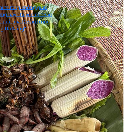
ai trương không gian
ưng bày chuyên đề “Bảo
t quốc gia-Di sản trong
ng Đà Nẵng”