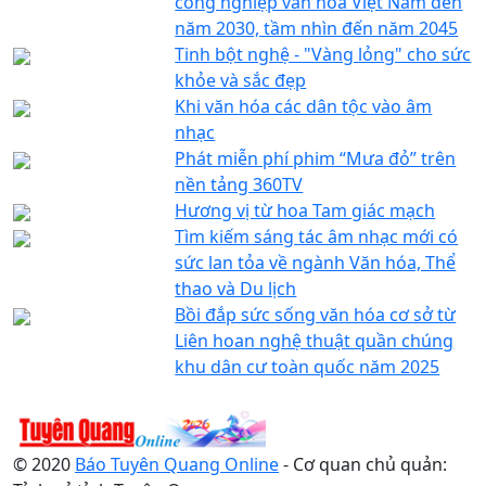
công nghiệp văn hóa Việt Nam đến
năm 2030, tầm nhìn đến năm 2045
Tinh bột nghệ - "Vàng lỏng" cho sức
khỏe và sắc đẹp
Khi văn hóa các dân tộc vào âm
nhạc
Phát miễn phí phim “Mưa đỏ” trên
nền tảng 360TV
Hương vị từ hoa Tam giác mạch
Tìm kiếm sáng tác âm nhạc mới có
sức lan tỏa về ngành Văn hóa, Thể
thao và Du lịch
Bồi đắp sức sống văn hóa cơ sở từ
Liên hoan nghệ thuật quần chúng
khu dân cư toàn quốc năm 2025
© 2020
Báo Tuyên Quang Online
- Cơ quan chủ quản: