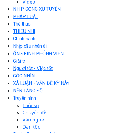
Video
NHỊP SỐNG XỨ TUYÊN
PHÁP LUẬT
Thể thao
THIẾU NHI
Chính sách
Nhịp cầu nhân ái
ỐNG KÍNH PHÓNG VIÊN
Giải trí
Người tốt - Việc tốt
GÓC NHÌN
XÃ LUẬN - VẤN ĐỀ KỲ NÀY
NỀN TẢNG SỐ
Truyền hình
Thời sự
Chuyên đề
Văn nghệ
Dân tộc