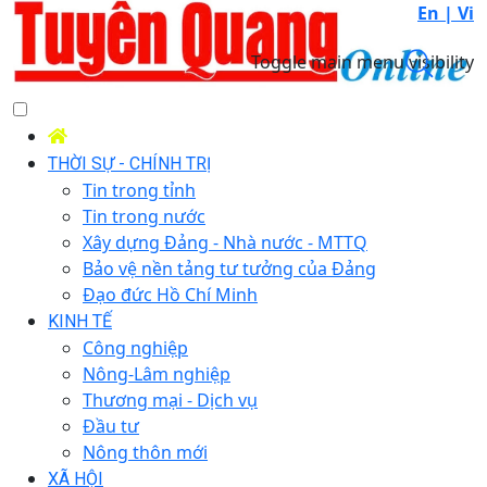
En |
Vi
Toggle main menu visibility
THỜI SỰ - CHÍNH TRỊ
Tin trong tỉnh
Tin trong nước
Xây dựng Đảng - Nhà nước - MTTQ
Bảo vệ nền tảng tư tưởng của Đảng
Đạo đức Hồ Chí Minh
KINH TẾ
Công nghiệp
Nông-Lâm nghiệp
Thương mại - Dịch vụ
Đầu tư
Nông thôn mới
XÃ HỘI