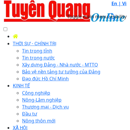
En |
Vi
Toggle main menu visibility
THỜI SỰ - CHÍNH TRỊ
Tin trong tỉnh
Tin trong nước
Xây dựng Đảng - Nhà nước - MTTQ
Bảo vệ nền tảng tư tưởng của Đảng
Đạo đức Hồ Chí Minh
KINH TẾ
Công nghiệp
Nông-Lâm nghiệp
Thương mại - Dịch vụ
Đầu tư
Nông thôn mới
XÃ HỘI