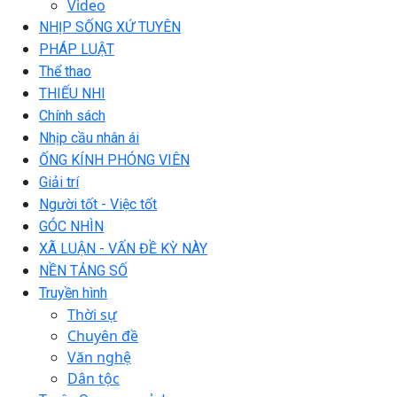
Video
NHỊP SỐNG XỨ TUYÊN
PHÁP LUẬT
Thể thao
THIẾU NHI
Chính sách
Nhịp cầu nhân ái
ỐNG KÍNH PHÓNG VIÊN
Giải trí
Người tốt - Việc tốt
GÓC NHÌN
XÃ LUẬN - VẤN ĐỀ KỲ NÀY
NỀN TẢNG SỐ
Truyền hình
Thời sự
Chuyên đề
Văn nghệ
Dân tộc