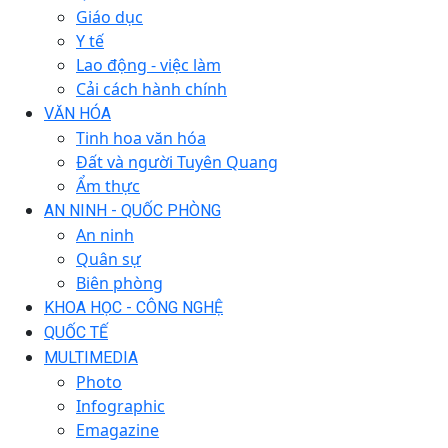
Giáo dục
Y tế
Lao động - việc làm
Cải cách hành chính
VĂN HÓA
Tinh hoa văn hóa
Đất và người Tuyên Quang
Ẩm thực
AN NINH - QUỐC PHÒNG
An ninh
Quân sự
Biên phòng
KHOA HỌC - CÔNG NGHỆ
QUỐC TẾ
MULTIMEDIA
Photo
Infographic
Emagazine