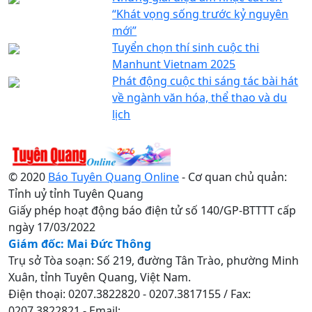
“Khát vọng sống trước kỷ nguyên
mới”
Tuyển chọn thí sinh cuộc thi
Manhunt Vietnam 2025
Phát động cuộc thi sáng tác bài hát
về ngành văn hóa, thể thao và du
lịch
© 2020
Báo Tuyên Quang Online
- Cơ quan chủ quản:
Tỉnh uỷ tỉnh Tuyên Quang
Giấy phép hoạt động báo điện tử số 140/GP-BTTTT cấp
ngày 17/03/2022
Giám đốc: Mai Đức Thông
Trụ sở Tòa soạn: Số 219, đường Tân Trào, phường Minh
Xuân, tỉnh Tuyên Quang, Việt Nam.
Điện thoại: 0207.3822820 - 0207.3817155 / Fax:
0207.3822821 - Email: