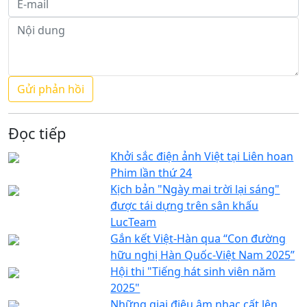
Đọc tiếp
Khởi sắc điện ảnh Việt tại Liên hoan
Phim lần thứ 24
Kịch bản "Ngày mai trời lại sáng"
được tái dựng trên sân khấu
LucTeam
Gắn kết Việt-Hàn qua “Con đường
hữu nghị Hàn Quốc-Việt Nam 2025”
Hội thi "Tiếng hát sinh viên năm
2025"
Những giai điệu âm nhạc cất lên