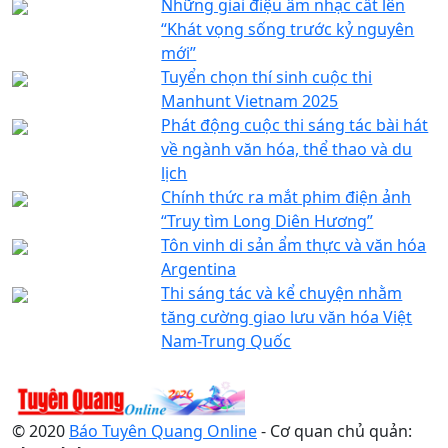
Những giai điệu âm nhạc cất lên
“Khát vọng sống trước kỷ nguyên
mới”
Tuyển chọn thí sinh cuộc thi
Manhunt Vietnam 2025
Phát động cuộc thi sáng tác bài hát
về ngành văn hóa, thể thao và du
lịch
Chính thức ra mắt phim điện ảnh
“Truy tìm Long Diên Hương”
Tôn vinh di sản ẩm thực và văn hóa
Argentina
Thi sáng tác và kể chuyện nhằm
tăng cường giao lưu văn hóa Việt
Nam-Trung Quốc
© 2020
Báo Tuyên Quang Online
- Cơ quan chủ quản: