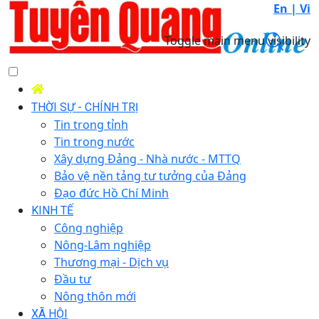
En |
Vi
Toggle main menu visibility
THỜI SỰ - CHÍNH TRỊ
Tin trong tỉnh
Tin trong nước
Xây dựng Đảng - Nhà nước - MTTQ
Bảo vệ nền tảng tư tưởng của Đảng
Đạo đức Hồ Chí Minh
KINH TẾ
Công nghiệp
Nông-Lâm nghiệp
Thương mại - Dịch vụ
Đầu tư
Nông thôn mới
XÃ HỘI