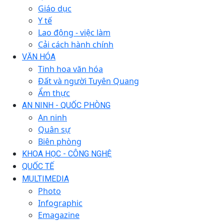
Giáo dục
Y tế
Lao động - việc làm
Cải cách hành chính
VĂN HÓA
Tinh hoa văn hóa
Đất và người Tuyên Quang
Ẩm thực
AN NINH - QUỐC PHÒNG
An ninh
Quân sự
Biên phòng
KHOA HỌC - CÔNG NGHỆ
QUỐC TẾ
MULTIMEDIA
Photo
Infographic
Emagazine