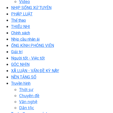
Video
NHỊP SỐNG XỨ TUYÊN
PHÁP LUẬT
Thể thao
THIẾU NHI
Chính sách
Nhịp cầu nhân ái
ỐNG KÍNH PHÓNG VIÊN
Giải trí
Người tốt - Việc tốt
GÓC NHÌN
XÃ LUẬN - VẤN ĐỀ KỲ NÀY
NỀN TẢNG SỐ
Truyền hình
Thời sự
Chuyên đề
Văn nghệ
Dân tộc