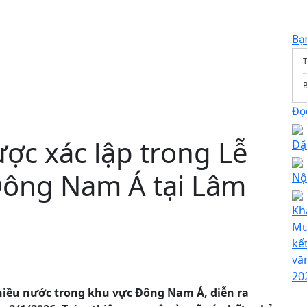
Bạ
T
Đọc
ược xác lập trong Lễ
Đặ
Đông Nam Á tại Lâm
Nộ
Kh
Mư
kết
vă
20
nhiều nước trong khu vực Đông Nam Á, diễn ra