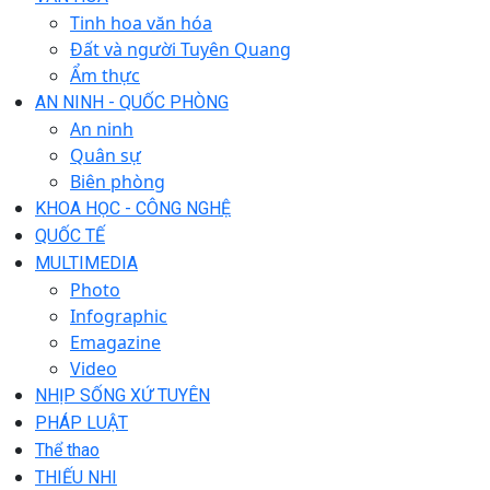
Tinh hoa văn hóa
Đất và người Tuyên Quang
Ẩm thực
AN NINH - QUỐC PHÒNG
An ninh
Quân sự
Biên phòng
KHOA HỌC - CÔNG NGHỆ
QUỐC TẾ
MULTIMEDIA
Photo
Infographic
Emagazine
Video
NHỊP SỐNG XỨ TUYÊN
PHÁP LUẬT
Thể thao
THIẾU NHI