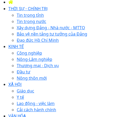
THỜI SỰ - CHÍNH TRỊ
Tin trong tỉnh
Tin trong nước
Xây dựng Đảng - Nhà nước - MTTQ
Bảo vệ nền tảng tư tưởng của Đảng
Đạo đức Hồ Chí Minh
KINH TẾ
Công nghiệp
Nông-Lâm nghiệp
Thương mại - Dịch vụ
Đầu tư
Nông thôn mới
XÃ HỘI
Giáo dục
Y tế
Lao động - việc làm
Cải cách hành chính
VĂN HÓA