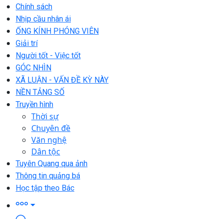
Chính sách
Nhịp cầu nhân ái
ỐNG KÍNH PHÓNG VIÊN
Giải trí
Người tốt - Việc tốt
GÓC NHÌN
XÃ LUẬN - VẤN ĐỀ KỲ NÀY
NỀN TẢNG SỐ
Truyền hình
Thời sự
Chuyên đề
Văn nghệ
Dân tộc
Tuyên Quang qua ảnh
Thông tin quảng bá
Học tập theo Bác