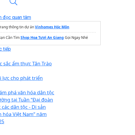
n đọc quan tâm
rang thông tin dự án
Vinhomes Hóc Môn
Bạn Cần Tìm
Shop Hoa Tươi An Giang
Gọi Ngay Nhé
 tiếp
c sắc ẩm thực Tân Trào
i lực cho phát triển
ám phá văn hóa dân tộc
ờng tại Tuần “Đại đoàn
 các dân tộc - Di sản
n hóa Việt Nam” năm
25