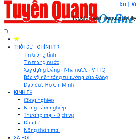
En |
Vi
Toggle main menu visibility
THỜI SỰ - CHÍNH TRỊ
Tin trong tỉnh
Tin trong nước
Xây dựng Đảng - Nhà nước - MTTQ
Bảo vệ nền tảng tư tưởng của Đảng
Đạo đức Hồ Chí Minh
KINH TẾ
Công nghiệp
Nông-Lâm nghiệp
Thương mại - Dịch vụ
Đầu tư
Nông thôn mới
XÃ HỘI