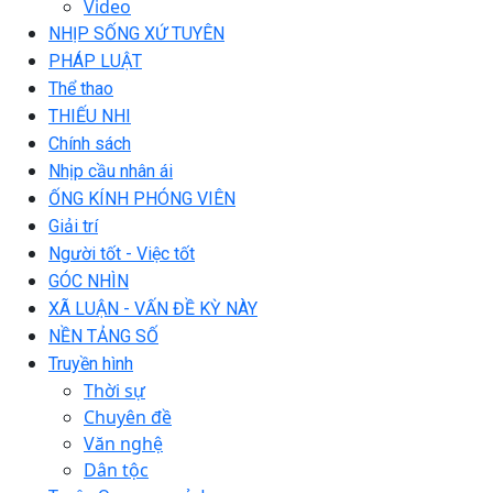
Video
NHỊP SỐNG XỨ TUYÊN
PHÁP LUẬT
Thể thao
THIẾU NHI
Chính sách
Nhịp cầu nhân ái
ỐNG KÍNH PHÓNG VIÊN
Giải trí
Người tốt - Việc tốt
GÓC NHÌN
XÃ LUẬN - VẤN ĐỀ KỲ NÀY
NỀN TẢNG SỐ
Truyền hình
Thời sự
Chuyên đề
Văn nghệ
Dân tộc