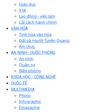
Giáo dục
Y tế
Lao động - việc làm
Cải cách hành chính
VĂN HÓA
Tinh hoa văn hóa
Đất và người Tuyên Quang
Ẩm thực
AN NINH - QUỐC PHÒNG
An ninh
Quân sự
Biên phòng
KHOA HỌC - CÔNG NGHỆ
QUỐC TẾ
MULTIMEDIA
Photo
Infographic
Emagazine