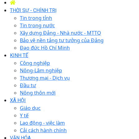
THỜI SỰ - CHÍNH TRỊ
Tin trong tỉnh
Tin trong nước
Xây dựng Đảng - Nhà nước - MTTQ
Bảo vệ nền tảng tư tưởng của Đảng
Đạo đức Hồ Chí Minh
KINH TẾ
Công nghiệp
Nông-Lâm nghiệp
Thương mại - Dịch vụ
Đầu tư
Nông thôn mới
XÃ HỘI
Giáo dục
Y tế
Lao động - việc làm
Cải cách hành chính
VĂN HÓA