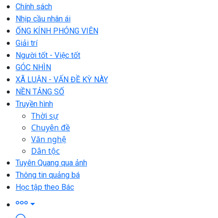
Chính sách
Nhịp cầu nhân ái
ỐNG KÍNH PHÓNG VIÊN
Giải trí
Người tốt - Việc tốt
GÓC NHÌN
XÃ LUẬN - VẤN ĐỀ KỲ NÀY
NỀN TẢNG SỐ
Truyền hình
Thời sự
Chuyên đề
Văn nghệ
Dân tộc
Tuyên Quang qua ảnh
Thông tin quảng bá
Học tập theo Bác