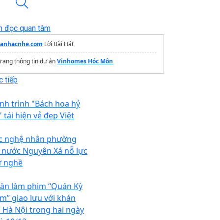
n đọc quan tâm
canhacnhe.com
Lời Bài Hát
rang thông tin dự án
Vinhomes Hóc Môn
 tiếp
nh trình "Bách hoa hỷ
 tái hiện vẻ đẹp Việt
c nghệ nhân phường
i nước Nguyên Xá nỗ lực
ữ nghề
àn làm phim “Quán Kỳ
m” giao lưu với khán
ả Hà Nội trong hai ngày