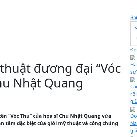
Bạ
T
Đọc
thuật đương đại “Vóc
Hà
sự"
Chu Nhật Quang
Cá
rố
gi
ên “Vóc Thu” của họa sĩ Chu Nhật Quang vừa
Đo
uan tâm đặc biệt của giới mỹ thuật và công chúng
Na
gi