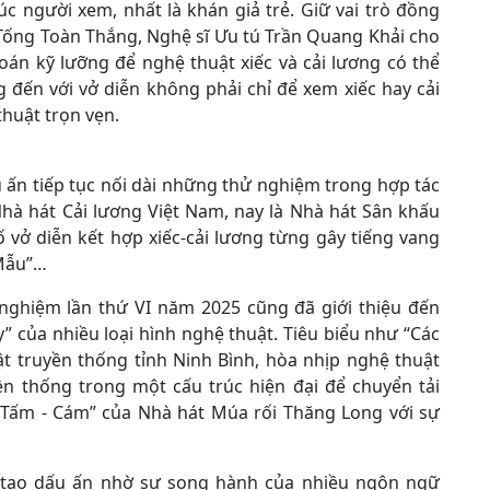
 người xem, nhất là khán giả trẻ. Giữ vai trò đồng
Tống Toàn Thắng, Nghệ sĩ Ưu tú Trần Quang Khải cho
toán kỹ lưỡng để nghệ thuật xiếc và cải lương có thể
 đến với vở diễn không phải chỉ để xem xiếc hay cải
huật trọn vẹn.
 ấn tiếp tục nối dài những thử nghiệm trong hợp tác
Nhà hát Cải lương Việt Nam, nay là Nhà hát Sân khấu
 vở diễn kết hợp xiếc-cải lương từng gây tiếng vang
 Mẫu”…
nghiệm lần thứ VI năm 2025 cũng đã giới thiệu đến
” của nhiều loại hình nghệ thuật. Tiêu biểu như “Các
t truyền thống tỉnh Ninh Bình, hòa nhịp nghệ thuật
ền thống trong một cấu trúc hiện đại để chuyển tải
 “Tấm - Cám” của Nhà hát Múa rối Thăng Long với sự
 tạo dấu ấn nhờ sự song hành của nhiều ngôn ngữ