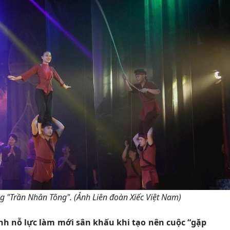
ng "Trần Nhân Tông". (Ảnh Liên đoàn Xiếc Việt Nam)
ịnh nỗ lực làm mới sân khấu khi tạo nên cuộc “gặp