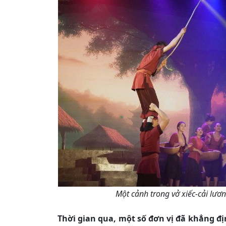
Một cảnh trong vở xiếc-cải lươ
Thời gian qua, một số đơn vị đã khẳng đ