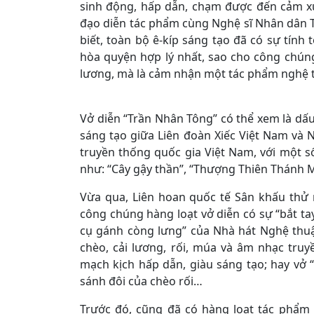
sinh động, hấp dẫn, chạm được đến cảm xúc
đạo diễn tác phẩm cùng Nghệ sĩ Nhân dân 
biết, toàn bộ ê-kíp sáng tạo đã có sự tính 
hòa quyện hợp lý nhất, sao cho công chúng
lương, mà là cảm nhận một tác phẩm nghệ t
Vở diễn “Trần Nhân Tông” có thể xem là dấu
sáng tạo giữa Liên đoàn Xiếc Việt Nam và 
truyền thống quốc gia Việt Nam, với một số
như: “Cây gậy thần”, “Thượng Thiên Thánh
Vừa qua, Liên hoan quốc tế Sân khấu thử 
công chúng hàng loạt vở diễn có sự “bắt tay
cụ gánh còng lưng” của Nhà hát Nghệ thuậ
chèo, cải lương, rối, múa và âm nhạc truy
mạch kịch hấp dẫn, giàu sáng tạo; hay vở
sánh đôi của chèo rối…
Trước đó, cũng đã có hàng loạt tác phẩm