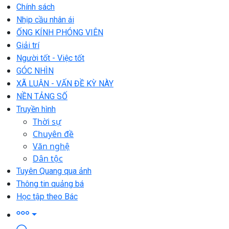
Chính sách
Nhịp cầu nhân ái
ỐNG KÍNH PHÓNG VIÊN
Giải trí
Người tốt - Việc tốt
GÓC NHÌN
XÃ LUẬN - VẤN ĐỀ KỲ NÀY
NỀN TẢNG SỐ
Truyền hình
Thời sự
Chuyên đề
Văn nghệ
Dân tộc
Tuyên Quang qua ảnh
Thông tin quảng bá
Học tập theo Bác