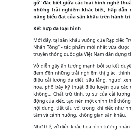
gỡ” đặc biệt giữa các loại hình nghệ th
những trải nghiệm khác biệt, hấp dẫn
năng biểu đạt của sân khấu trên hành tr
Kết hợp đa loại hình
Mới đây, tại sân khấu vuông của Rạp xiếc T
Nhân Tông” - tác phẩm mới nhất vừa được 
truyền thống quốc gia Việt Nam dàn dựng th
Vở diễn gây ấn tượng mạnh bởi sự kết duyên
đem đến những trải nghiệm thị giác, thính
điệu cải lương da diết, sâu lắng, người x
hoa, phô bày kỹ thuật điêu luyện qua các 
không… Chất trữ tình, tự sự của cải lương
động của xiếc, tạo nên một chỉnh thể thống
nội dung, tiết tấu vở, trong khi xiếc như
tâm và cảnh huống, không gian sân khấu.
Nhờ thế, vở diễn khắc họa hình tượng nhân v