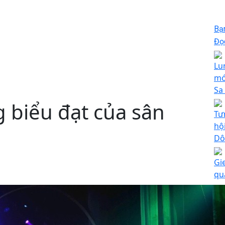
Bạ
Đọc
Lu
mớ
Sa
 biểu đạt của sân
Tư
hộ
Dô
Gi
qu