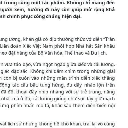
uật trong cùng một tác phẩm. Không chỉ mang đến
 người xem, hướng đi này còn giúp mở rộng khả
ình chinh phục công chúng hiện đại.
rung ương, khán giả có dịp thưởng thức vở diễn “Trần
Liên đoàn Xiếc Việt Nam phối hợp Nhà hát Sân khấu
eo đặt hàng của Bộ Văn hóa, Thể thao và Du lịch.
 vừa táo bạo, vừa ngọt ngào giữa xiếc và cải lương,
 giác đặc sắc. Không chỉ đắm chìm trong những giai
em còn bị cuốn vào những màn trình diễn xiếc thăng
động tác cầu bật, tung hứng, đu dây, nhào lộn trên
 đã đối thoại đầy nhịp nhàng với sự trẻ trung, năng
 nhất mà ở đó, cải lương giống như sợi dây giữ mạch
 những phím nhấn mô tả, khắc sâu thêm diễn biến nội
ật lịch sử nhưng không hề khô khan, trái lại vô cùng