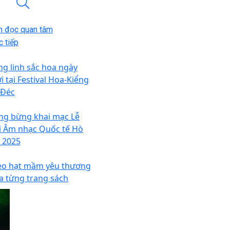
n đọc quan tâm
 tiếp
ng linh sắc hoa ngày
i tại Festival Hoa-Kiểng
 Đéc
ng bừng khai mạc Lễ
i Âm nhạc Quốc tế Hò
 2025
eo hạt mầm yêu thương
a từng trang sách