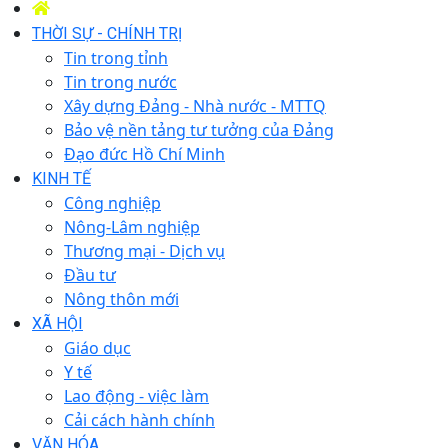
THỜI SỰ - CHÍNH TRỊ
Tin trong tỉnh
Tin trong nước
Xây dựng Đảng - Nhà nước - MTTQ
Bảo vệ nền tảng tư tưởng của Đảng
Đạo đức Hồ Chí Minh
KINH TẾ
Công nghiệp
Nông-Lâm nghiệp
Thương mại - Dịch vụ
Đầu tư
Nông thôn mới
XÃ HỘI
Giáo dục
Y tế
Lao động - việc làm
Cải cách hành chính
VĂN HÓA