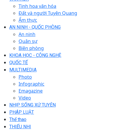
Tinh hoa văn hóa
Đất và người Tuyên Quang
Ẩm thực
AN NINH - QUỐC PHÒNG
An ninh
Quân sự
Biên phòng
KHOA HỌC - CÔNG NGHỆ
QUỐC TẾ
MULTIMEDIA
Photo
Infographic
Emagazine
Video
NHỊP SỐNG XỨ TUYÊN
PHÁP LUẬT
Thể thao
THIẾU NHI