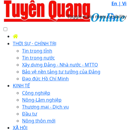
En |
Vi
Toggle main menu visibility
THỜI SỰ - CHÍNH TRỊ
Tin trong tỉnh
Tin trong nước
Xây dựng Đảng - Nhà nước - MTTQ
Bảo vệ nền tảng tư tưởng của Đảng
Đạo đức Hồ Chí Minh
KINH TẾ
Công nghiệp
Nông-Lâm nghiệp
Thương mại - Dịch vụ
Đầu tư
Nông thôn mới
XÃ HỘI