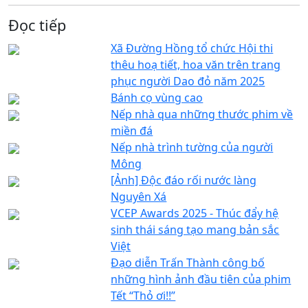
Đọc tiếp
Xã Đường Hồng tổ chức Hội thi
thêu hoạ tiết, hoa văn trên trang
phục người Dao đỏ năm 2025
Bánh cọ vùng cao
Nếp nhà qua những thước phim về
miền đá
Nếp nhà trình tường của người
Mông
[Ảnh] Độc đáo rối nước làng
Nguyên Xá
VCEP Awards 2025 - Thúc đẩy hệ
sinh thái sáng tạo mang bản sắc
Việt
Đạo diễn Trấn Thành công bố
những hình ảnh đầu tiên của phim
Tết “Thỏ ơi!!”