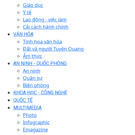
Giáo dục
Y tế
Lao động - việc làm
Cải cách hành chính
VĂN HÓA
Tinh hoa văn hóa
Đất và người Tuyên Quang
Ẩm thực
AN NINH - QUỐC PHÒNG
An ninh
Quân sự
Biên phòng
KHOA HỌC - CÔNG NGHỆ
QUỐC TẾ
MULTIMEDIA
Photo
Infographic
Emagazine