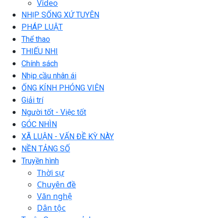
Video
NHỊP SỐNG XỨ TUYÊN
PHÁP LUẬT
Thể thao
THIẾU NHI
Chính sách
Nhịp cầu nhân ái
ỐNG KÍNH PHÓNG VIÊN
Giải trí
Người tốt - Việc tốt
GÓC NHÌN
XÃ LUẬN - VẤN ĐỀ KỲ NÀY
NỀN TẢNG SỐ
Truyền hình
Thời sự
Chuyên đề
Văn nghệ
Dân tộc