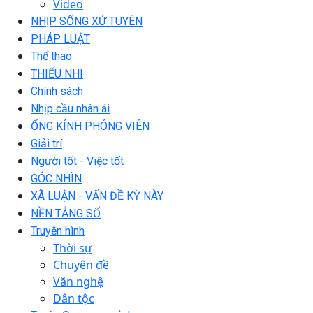
Video
NHỊP SỐNG XỨ TUYÊN
PHÁP LUẬT
Thể thao
THIẾU NHI
Chính sách
Nhịp cầu nhân ái
ỐNG KÍNH PHÓNG VIÊN
Giải trí
Người tốt - Việc tốt
GÓC NHÌN
XÃ LUẬN - VẤN ĐỀ KỲ NÀY
NỀN TẢNG SỐ
Truyền hình
Thời sự
Chuyên đề
Văn nghệ
Dân tộc