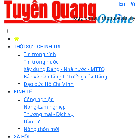
En |
Vi
Toggle main menu visibility
THỜI SỰ - CHÍNH TRỊ
Tin trong tỉnh
Tin trong nước
Xây dựng Đảng - Nhà nước - MTTQ
Bảo vệ nền tảng tư tưởng của Đảng
Đạo đức Hồ Chí Minh
KINH TẾ
Công nghiệp
Nông-Lâm nghiệp
Thương mại - Dịch vụ
Đầu tư
Nông thôn mới
XÃ HỘI