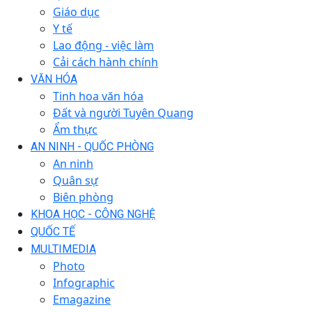
Giáo dục
Y tế
Lao động - việc làm
Cải cách hành chính
VĂN HÓA
Tinh hoa văn hóa
Đất và người Tuyên Quang
Ẩm thực
AN NINH - QUỐC PHÒNG
An ninh
Quân sự
Biên phòng
KHOA HỌC - CÔNG NGHỆ
QUỐC TẾ
MULTIMEDIA
Photo
Infographic
Emagazine