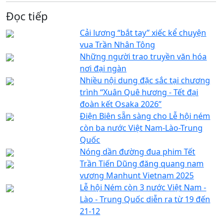
Đọc tiếp
Cải lương “bắt tay” xiếc kể chuyện
vua Trần Nhân Tông
Những người trao truyền văn hóa
nơi đại ngàn
Nhiều nội dung đặc sắc tại chương
trình “Xuân Quê hương - Tết đại
đoàn kết Osaka 2026”
Điện Biên sẵn sàng cho Lễ hội ném
còn ba nước Việt Nam-Lào-Trung
Quốc
Nóng dần đường đua phim Tết
Trần Tiến Dũng đăng quang nam
vương Manhunt Vietnam 2025
Lễ hội Ném còn 3 nước Việt Nam -
Lào - Trung Quốc diễn ra từ 19 đến
21-12