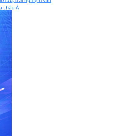
ao lưu, trải nghiệm văn
a châu Á