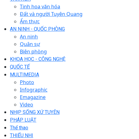
Tinh hoa văn hóa
Đất và người Tuyên Quang
Ẩm thực
AN NINH - QUỐC PHÒNG
An ninh
Quân sự
Biên phòng
KHOA HỌC - CÔNG NGHỆ
QUỐC TẾ
MULTIMEDIA
Photo
Infographic
Emagazine
Video
NHỊP SỐNG XỨ TUYÊN
PHÁP LUẬT
Thể thao
THIẾU NHI