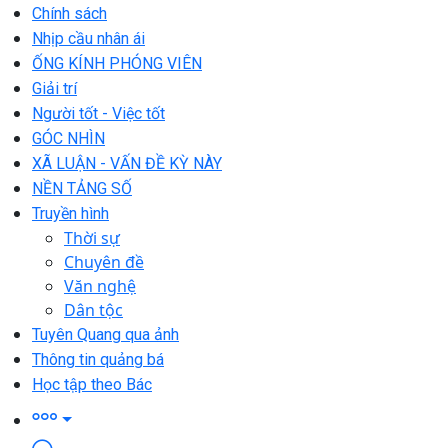
Chính sách
Nhịp cầu nhân ái
ỐNG KÍNH PHÓNG VIÊN
Giải trí
Người tốt - Việc tốt
GÓC NHÌN
XÃ LUẬN - VẤN ĐỀ KỲ NÀY
NỀN TẢNG SỐ
Truyền hình
Thời sự
Chuyên đề
Văn nghệ
Dân tộc
Tuyên Quang qua ảnh
Thông tin quảng bá
Học tập theo Bác