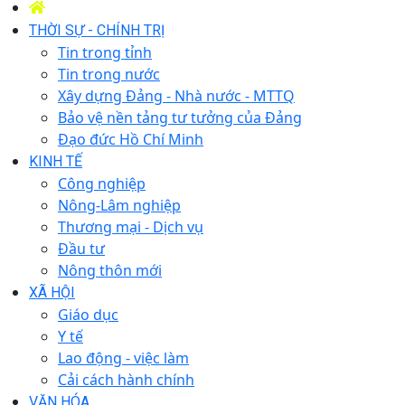
THỜI SỰ - CHÍNH TRỊ
Tin trong tỉnh
Tin trong nước
Xây dựng Đảng - Nhà nước - MTTQ
Bảo vệ nền tảng tư tưởng của Đảng
Đạo đức Hồ Chí Minh
KINH TẾ
Công nghiệp
Nông-Lâm nghiệp
Thương mại - Dịch vụ
Đầu tư
Nông thôn mới
XÃ HỘI
Giáo dục
Y tế
Lao động - việc làm
Cải cách hành chính
VĂN HÓA