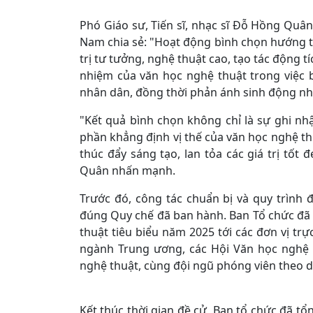
Phó Giáo sư, Tiến sĩ, nhạc sĩ Đỗ Hồng Quân 
Nam chia sẻ: "Hoạt động bình chọn hướng tới
trị tư tưởng, nghệ thuật cao, tạo tác động tí
nhiệm của văn học nghệ thuật trong việc 
nhân dân, đồng thời phản ánh sinh động n
"Kết quả bình chọn không chỉ là sự ghi nh
phần khẳng định vị thế của văn học nghệ th
thúc đẩy sáng tạo, lan tỏa các giá trị tố
Quân nhấn mạnh.
Trước đó, công tác chuẩn bị và quy trình 
đúng Quy chế đã ban hành. Ban Tổ chức đã 
thuật tiêu biểu năm 2025 tới các đơn vị tr
ngành Trung ương, các Hội Văn học nghệ t
nghệ thuật, cùng đội ngũ phóng viên theo dõ
Kết thúc thời gian đề cử, Ban tổ chức đã tổ