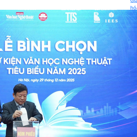
Gi
hó