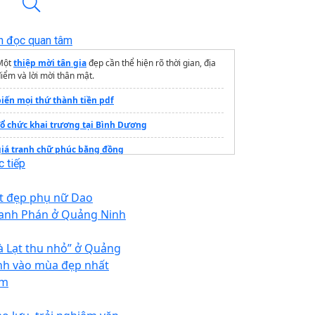
n đọc quan tâm
Một
thiệp mời tân gia
đẹp cần thể hiện rõ thời gian, địa
iểm và lời mời thân mật.
biến mọi thứ thành tiền pdf
Tổ chức khai trương tại Bình Dương
giá tranh chữ phúc bằng đồng
 tiếp
Tổ chức sự kiện
khánh thành
t đẹp phụ nữ Dao
Mẫu bảng hiệu spa
Đẹp
anh Phán ở Quảng Ninh
Mẫu
Hộp đèn quảng cáo
đẹp
à Lạt thu nhỏ” ở Quảng
rang thông tin dự án
Vinhomes Hóc Môn
nh vào mùa đẹp nhất
Nhà điêu khắc Trần Đình Thảo
ăm
nắng trong vườn thạch lam