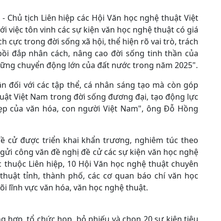
- Chủ tịch Liên hiệp các Hội Văn học nghệ thuật Việt
 việc tôn vinh các sự kiện văn học nghệ thuật có giá
ch cực trong đời sống xã hội, thể hiện rõ vai trò, trách
bồi đắp nhân cách, nâng cao đời sống tinh thần của
hững chuyển động lớn của đất nước trong năm 2025".
ận đối với các tập thể, cá nhân sáng tạo mà còn góp
uật Việt Nam trong đời sống đương đại, tạo động lực
t đẹp của văn hóa, con người Việt Nam", ông Đỗ Hồng
đề cử được triển khai khẩn trương, nghiêm túc theo
gửi công văn đề nghị đề cử các sự kiện văn học nghệ
ực thuộc Liên hiệp, 10 Hội Văn học nghệ thuật chuyên
huật tỉnh, thành phố, các cơ quan báo chí văn học
i lĩnh vực văn hóa, văn học nghệ thuật.
ng hợp, tổ chức họp, bỏ phiếu và chọn 20 sự kiện tiêu