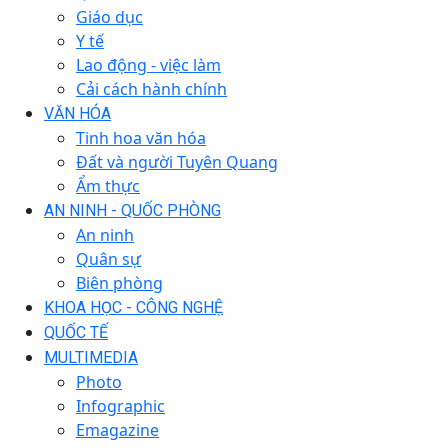
Giáo dục
Y tế
Lao động - việc làm
Cải cách hành chính
VĂN HÓA
Tinh hoa văn hóa
Đất và người Tuyên Quang
Ẩm thực
AN NINH - QUỐC PHÒNG
An ninh
Quân sự
Biên phòng
KHOA HỌC - CÔNG NGHỆ
QUỐC TẾ
MULTIMEDIA
Photo
Infographic
Emagazine