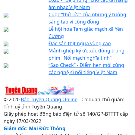
âm nhạc Việt Nam
Cuộc “thử lửa” của những ý tưởng
sáng tạo vì cộng đồng
Lễ hội hoa Tam giác mạch xã Yên
Cường
Đặc sản thịt ngựa vùng cao
Mảnh ghép ký ức xúc động trong
phim "Nối mạch nghĩa tình"
“Sao Check” - Điểm hẹn mới cùng
các nghệ sĩ nổi tiếng Việt Nam
© 2020
Báo Tuyên Quang Online
- Cơ quan chủ quản:
Tỉnh uỷ tỉnh Tuyên Quang
Giấy phép hoạt động báo điện tử số 140/GP-BTTTT cấp
ngày 17/03/2022
Giám đốc: Mai Đức Thông