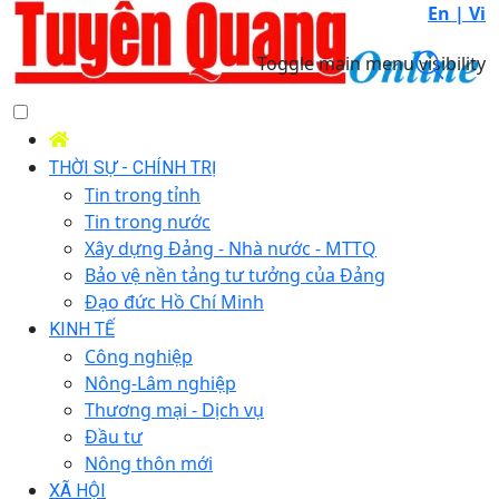
En |
Vi
Toggle main menu visibility
THỜI SỰ - CHÍNH TRỊ
Tin trong tỉnh
Tin trong nước
Xây dựng Đảng - Nhà nước - MTTQ
Bảo vệ nền tảng tư tưởng của Đảng
Đạo đức Hồ Chí Minh
KINH TẾ
Công nghiệp
Nông-Lâm nghiệp
Thương mại - Dịch vụ
Đầu tư
Nông thôn mới
XÃ HỘI