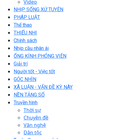
Video
NHỊP SỐNG XỨ TUYÊN
PHÁP LUẬT
Thể thao
THIẾU NHI
Chính sách
Nhịp cầu nhân ái
ỐNG KÍNH PHÓNG VIÊN
Giải trí
Người tốt - Việc tốt
GÓC NHÌN
XÃ LUẬN - VẤN ĐỀ KỲ NÀY
NỀN TẢNG SỐ
Truyền hình
Thời sự
Chuyên đề
Văn nghệ
Dân tộc