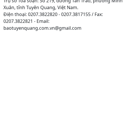
Trụ sở Tòa soạn: Số 219, đường Tân Trào, phường Minh
Xuân, tỉnh Tuyên Quang, Việt Nam.
Điện thoại: 0207.3822820 - 0207.3817155 / Fax:
0207.3822821 - Email:
baotuyenquang.com.vn@gmail.com