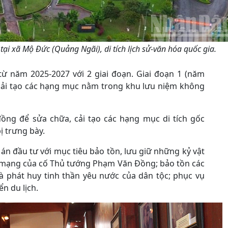
ã Mộ Đức (Quảng Ngãi), di tích lịch sử-văn hóa quốc gia.
từ năm 2025-2027 với 2 giai đoạn. Giai đoạn 1 (năm
, cải tạo các hạng mục nằm trong khu lưu niệm không
 đồng để sửa chữa, cải tạo các hạng mục di tích gốc
ị trưng bày.
n đầu tư với mục tiêu bảo tồn, lưu giữ những kỷ vật
h mạng của cố Thủ tướng Phạm Văn Đồng; bảo tồn các
n và phát huy tinh thần yêu nước của dân tộc; phục vụ
ển du lịch.