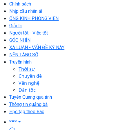
Chính sách
Nhịp cầu nhân ái
ỐNG KÍNH PHÓNG VIÊN
Giải trí
Người tốt - Việc tốt
GÓC NHÌN
XÃ LUẬN - VẤN ĐỀ KỲ NÀY
NỀN TẢNG SỐ
Truyền hình
Thời sự
Chuyên đề
Văn nghệ
Dân tộc
Tuyên Quang qua ảnh
Thông tin quảng bá
Học tập theo Bác