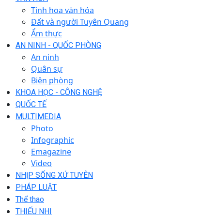
Tinh hoa văn hóa
Đất và người Tuyên Quang
Ẩm thực
AN NINH - QUỐC PHÒNG
An ninh
Quân sự
Biên phòng
KHOA HỌC - CÔNG NGHỆ
QUỐC TẾ
MULTIMEDIA
Photo
Infographic
Emagazine
Video
NHỊP SỐNG XỨ TUYÊN
PHÁP LUẬT
Thể thao
THIẾU NHI