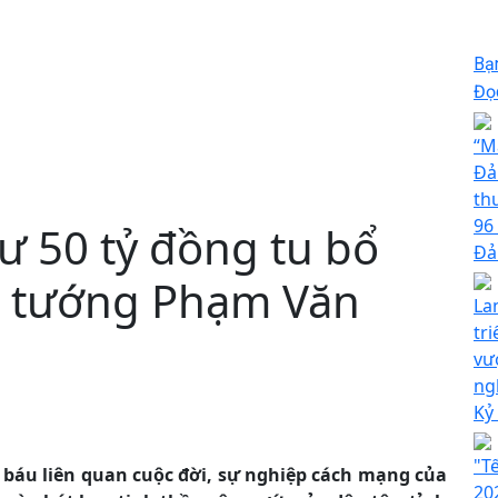
Bạ
Đọc
“M
Đả
th
96
ư 50 tỷ đồng tu bổ
Đả
ủ tướng Phạm Văn
La
tr
vư
ng
Kỷ
"T
báu liên quan cuộc đời, sự nghiệp cách mạng của
20