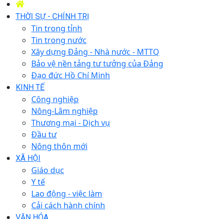
THỜI SỰ - CHÍNH TRỊ
Tin trong tỉnh
Tin trong nước
Xây dựng Đảng - Nhà nước - MTTQ
Bảo vệ nền tảng tư tưởng của Đảng
Đạo đức Hồ Chí Minh
KINH TẾ
Công nghiệp
Nông-Lâm nghiệp
Thương mại - Dịch vụ
Đầu tư
Nông thôn mới
XÃ HỘI
Giáo dục
Y tế
Lao động - việc làm
Cải cách hành chính
VĂN HÓA