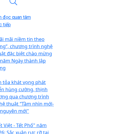
n đọc quan tâm
 tiếp
ãi mãi niềm tin theo
ng”, chương trình nghệ
uật đặc biệt chào mừng
 năm Ngày thành lập
ng
n tỏa khát vọng phát
iển hùng cường, thịnh
ợng qua chương trình
hệ thuật “Tầm nhìn mới-
 nguyên mới"
ết Việt - Tết Phố" năm
26: Sắc xuân rực rỡ tại