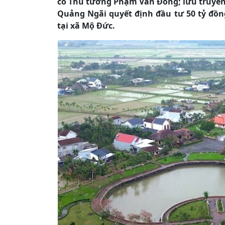
cố Thủ tướng Phạm Văn Đồng; lưu truyền 
Quảng Ngãi quyết định đầu tư 50 tỷ đồ
tại xã Mộ Đức.