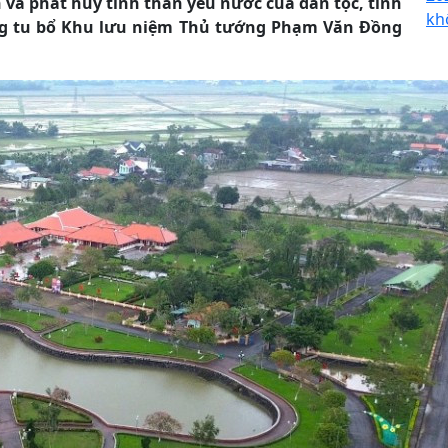
và phát huy tinh thần yêu nước của dân tộc, tỉnh
kh
ng tu bổ Khu lưu niệm Thủ tướng Phạm Văn Đồng