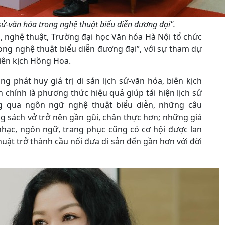
 sử-văn hóa trong nghệ thuật biểu diễn đương đại".
a, nghệ thuật, Trường đại học Văn hóa Hà Nội tổ chức
rong nghệ thuật biểu diễn đương đại”, với sự tham dự
biên kịch Hồng Hoa.
ng phát huy giá trị di sản lịch sử-văn hóa, biên kịch
chính là phương thức hiệu quả giúp tái hiện lịch sử
g qua ngôn ngữ nghệ thuật biểu diễn, những câu
ng sách vở trở nên gần gũi, chân thực hơn; những giá
nhạc, ngôn ngữ, trang phục cũng có cơ hội được lan
huật trở thành cầu nối đưa di sản đến gần hơn với đời