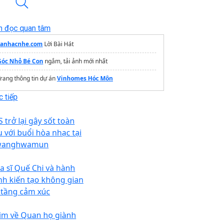
n đọc quan tâm
canhacnhe.com
Lời Bài Hát
Góc Nhỏ Bé Con
ngắm, tải ảnh mới nhất
rang thông tin dự án
Vinhomes Hóc Môn
 tiếp
 trở lại gây sốt toàn
u với buổi hòa nhạc tại
anghwamun
a sĩ Quế Chi và hành
ình kiến tạo không gian
 tầng cảm xúc
im về Quan họ giành