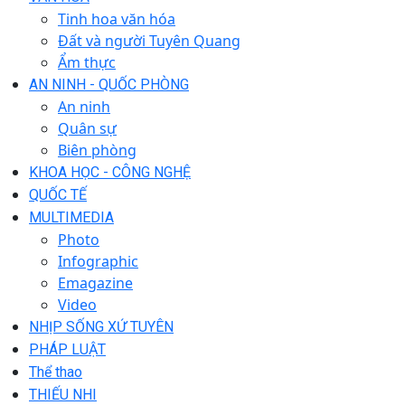
Tinh hoa văn hóa
Đất và người Tuyên Quang
Ẩm thực
AN NINH - QUỐC PHÒNG
An ninh
Quân sự
Biên phòng
KHOA HỌC - CÔNG NGHỆ
QUỐC TẾ
MULTIMEDIA
Photo
Infographic
Emagazine
Video
NHỊP SỐNG XỨ TUYÊN
PHÁP LUẬT
Thể thao
THIẾU NHI