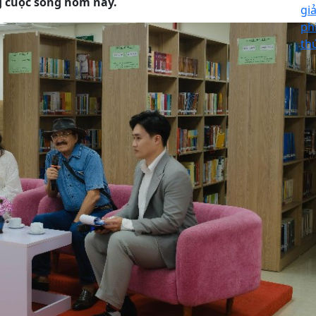
g cuộc sống hôm nay.
giả
ph
th