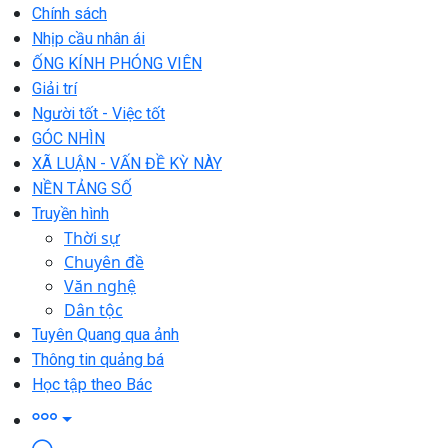
Chính sách
Nhịp cầu nhân ái
ỐNG KÍNH PHÓNG VIÊN
Giải trí
Người tốt - Việc tốt
GÓC NHÌN
XÃ LUẬN - VẤN ĐỀ KỲ NÀY
NỀN TẢNG SỐ
Truyền hình
Thời sự
Chuyên đề
Văn nghệ
Dân tộc
Tuyên Quang qua ảnh
Thông tin quảng bá
Học tập theo Bác