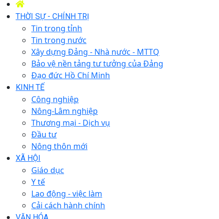
THỜI SỰ - CHÍNH TRỊ
Tin trong tỉnh
Tin trong nước
Xây dựng Đảng - Nhà nước - MTTQ
Bảo vệ nền tảng tư tưởng của Đảng
Đạo đức Hồ Chí Minh
KINH TẾ
Công nghiệp
Nông-Lâm nghiệp
Thương mại - Dịch vụ
Đầu tư
Nông thôn mới
XÃ HỘI
Giáo dục
Y tế
Lao động - việc làm
Cải cách hành chính
VĂN HÓA