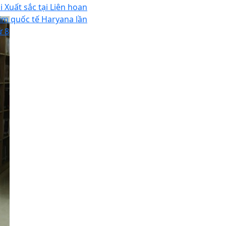
i Xuất sắc tại Liên hoan
im quốc tế Haryana lần
ứ 8