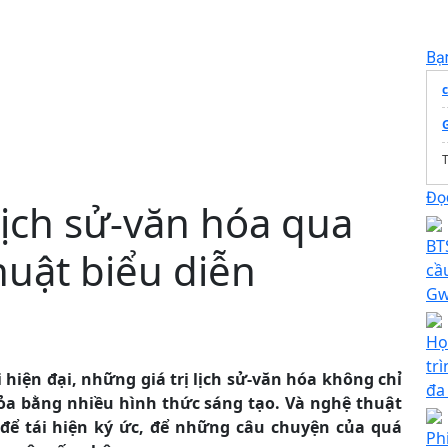
Bạ
T
Đọc
 lịch sử-văn hóa qua
BTS
uật biểu diễn
cầ
Gw
Họ
tr
hiện đại, những giá trị lịch sử-văn hóa không chỉ
đa
ỏa bằng nhiều hình thức sáng tạo. Và nghệ thuật
 để tái hiện ký ức, để những câu chuyện của quá
Ph