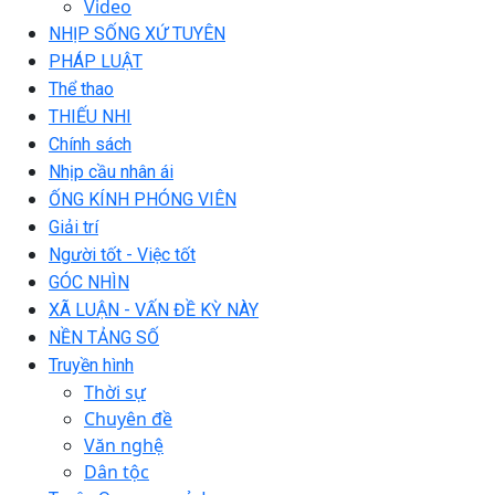
Video
NHỊP SỐNG XỨ TUYÊN
PHÁP LUẬT
Thể thao
THIẾU NHI
Chính sách
Nhịp cầu nhân ái
ỐNG KÍNH PHÓNG VIÊN
Giải trí
Người tốt - Việc tốt
GÓC NHÌN
XÃ LUẬN - VẤN ĐỀ KỲ NÀY
NỀN TẢNG SỐ
Truyền hình
Thời sự
Chuyên đề
Văn nghệ
Dân tộc