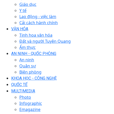
Giáo dục
Y tế
Lao động - việc làm
Cải cách hành chính
VĂN HÓA
Tinh hoa văn hóa
Đất và người Tuyên Quang
Ẩm thực
AN NINH - QUỐC PHÒNG
An ninh
Quân sự
Biên phòng
KHOA HỌC - CÔNG NGHỆ
QUỐC TẾ
MULTIMEDIA
Photo
Infographic
Emagazine