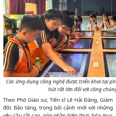
Các ứng dụng công nghệ được triển khai tại p
hút rất lớn đối với công chún
Theo Phó Giáo sư, Tiến sĩ Lê Hải Đăng, Giám
đốc Bảo tàng, trong bối cảnh mới với những
yêu cầu rất cao, góp phần hiện thực hóa mục