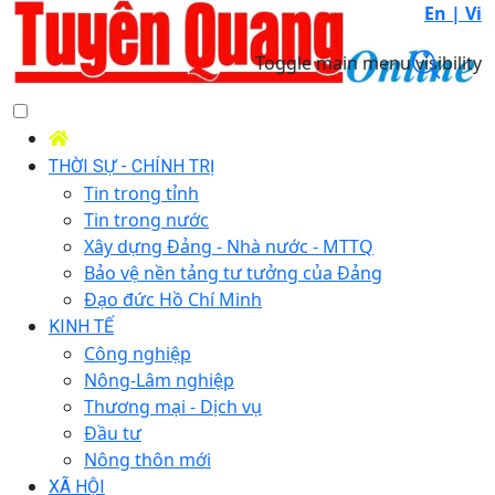
En |
Vi
Toggle main menu visibility
THỜI SỰ - CHÍNH TRỊ
Tin trong tỉnh
Tin trong nước
Xây dựng Đảng - Nhà nước - MTTQ
Bảo vệ nền tảng tư tưởng của Đảng
Đạo đức Hồ Chí Minh
KINH TẾ
Công nghiệp
Nông-Lâm nghiệp
Thương mại - Dịch vụ
Đầu tư
Nông thôn mới
XÃ HỘI