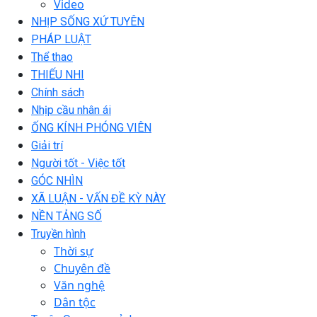
Video
NHỊP SỐNG XỨ TUYÊN
PHÁP LUẬT
Thể thao
THIẾU NHI
Chính sách
Nhịp cầu nhân ái
ỐNG KÍNH PHÓNG VIÊN
Giải trí
Người tốt - Việc tốt
GÓC NHÌN
XÃ LUẬN - VẤN ĐỀ KỲ NÀY
NỀN TẢNG SỐ
Truyền hình
Thời sự
Chuyên đề
Văn nghệ
Dân tộc