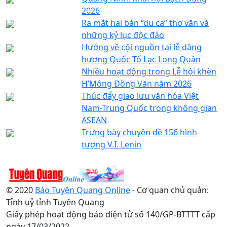
2026
Ra mắt hai bản “du ca” thơ văn và
những kỷ lục độc đáo
Hướng về cội nguồn tại lễ dâng
hương Quốc Tổ Lạc Long Quân
Nhiều hoạt động trong Lễ hội khèn
H’Mông Đồng Văn năm 2026
Thúc đẩy giao lưu văn hóa Việt
Nam-Trung Quốc trong không gian
ASEAN
Trưng bày chuyên đề 156 hình
tượng V.I. Lenin
© 2020
Báo Tuyên Quang Online
- Cơ quan chủ quản:
Tỉnh uỷ tỉnh Tuyên Quang
Giấy phép hoạt động báo điện tử số 140/GP-BTTTT cấp
ngày 17/03/2022