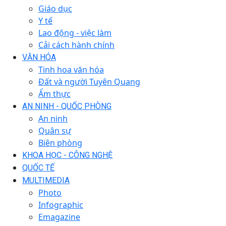
Giáo dục
Y tế
Lao động - việc làm
Cải cách hành chính
VĂN HÓA
Tinh hoa văn hóa
Đất và người Tuyên Quang
Ẩm thực
AN NINH - QUỐC PHÒNG
An ninh
Quân sự
Biên phòng
KHOA HỌC - CÔNG NGHỆ
QUỐC TẾ
MULTIMEDIA
Photo
Infographic
Emagazine