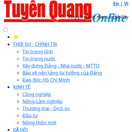
En |
Vi
Toggle main menu visibility
THỜI SỰ - CHÍNH TRỊ
Tin trong tỉnh
Tin trong nước
Xây dựng Đảng - Nhà nước - MTTQ
Bảo vệ nền tảng tư tưởng của Đảng
Đạo đức Hồ Chí Minh
KINH TẾ
Công nghiệp
Nông-Lâm nghiệp
Thương mại - Dịch vụ
Đầu tư
Nông thôn mới
XÃ HỘI