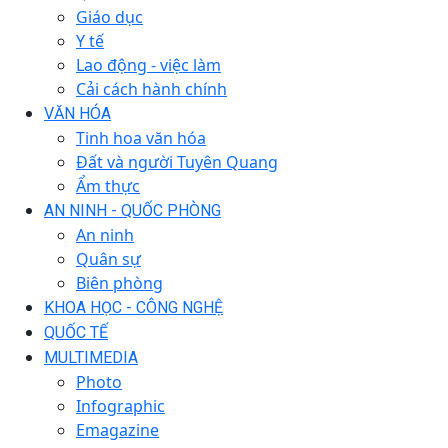
Giáo dục
Y tế
Lao động - việc làm
Cải cách hành chính
VĂN HÓA
Tinh hoa văn hóa
Đất và người Tuyên Quang
Ẩm thực
AN NINH - QUỐC PHÒNG
An ninh
Quân sự
Biên phòng
KHOA HỌC - CÔNG NGHỆ
QUỐC TẾ
MULTIMEDIA
Photo
Infographic
Emagazine