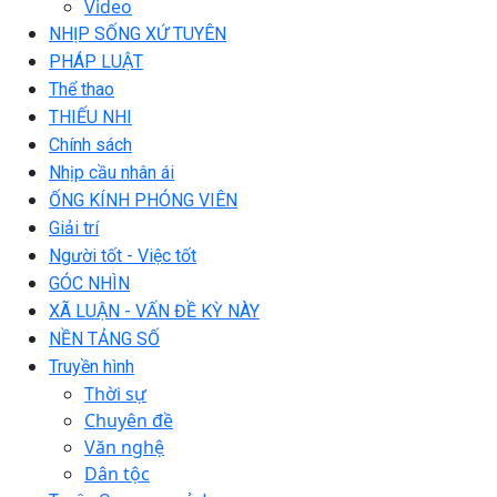
Video
NHỊP SỐNG XỨ TUYÊN
PHÁP LUẬT
Thể thao
THIẾU NHI
Chính sách
Nhịp cầu nhân ái
ỐNG KÍNH PHÓNG VIÊN
Giải trí
Người tốt - Việc tốt
GÓC NHÌN
XÃ LUẬN - VẤN ĐỀ KỲ NÀY
NỀN TẢNG SỐ
Truyền hình
Thời sự
Chuyên đề
Văn nghệ
Dân tộc