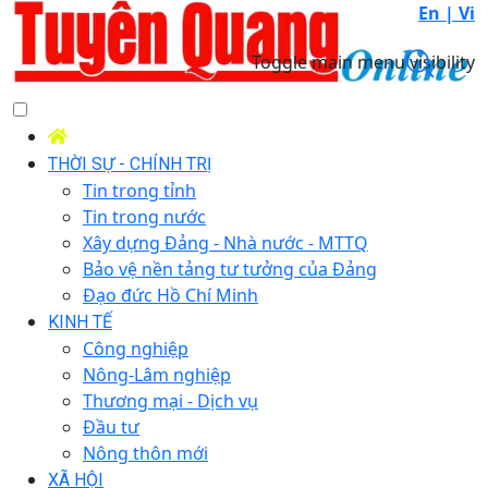
En |
Vi
Toggle main menu visibility
THỜI SỰ - CHÍNH TRỊ
Tin trong tỉnh
Tin trong nước
Xây dựng Đảng - Nhà nước - MTTQ
Bảo vệ nền tảng tư tưởng của Đảng
Đạo đức Hồ Chí Minh
KINH TẾ
Công nghiệp
Nông-Lâm nghiệp
Thương mại - Dịch vụ
Đầu tư
Nông thôn mới
XÃ HỘI