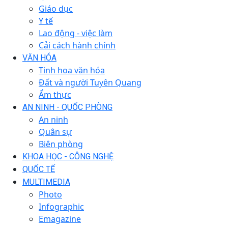
Giáo dục
Y tế
Lao động - việc làm
Cải cách hành chính
VĂN HÓA
Tinh hoa văn hóa
Đất và người Tuyên Quang
Ẩm thực
AN NINH - QUỐC PHÒNG
An ninh
Quân sự
Biên phòng
KHOA HỌC - CÔNG NGHỆ
QUỐC TẾ
MULTIMEDIA
Photo
Infographic
Emagazine