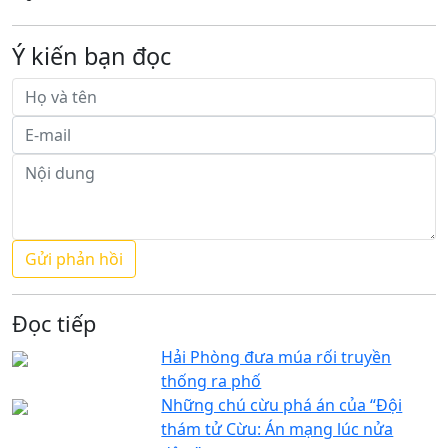
Ý kiến bạn đọc
Đọc tiếp
Hải Phòng đưa múa rối truyền
thống ra phố
Những chú cừu phá án của “Đội
thám tử Cừu: Án mạng lúc nửa