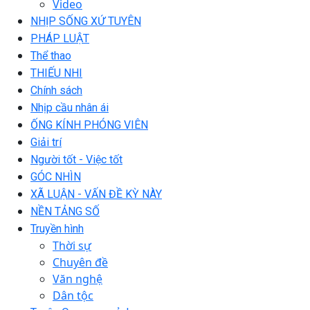
Video
NHỊP SỐNG XỨ TUYÊN
PHÁP LUẬT
Thể thao
THIẾU NHI
Chính sách
Nhịp cầu nhân ái
ỐNG KÍNH PHÓNG VIÊN
Giải trí
Người tốt - Việc tốt
GÓC NHÌN
XÃ LUẬN - VẤN ĐỀ KỲ NÀY
NỀN TẢNG SỐ
Truyền hình
Thời sự
Chuyên đề
Văn nghệ
Dân tộc