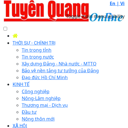
En |
Vi
Toggle main menu visibility
THỜI SỰ - CHÍNH TRỊ
Tin trong tỉnh
Tin trong nước
Xây dựng Đảng - Nhà nước - MTTQ
Bảo vệ nền tảng tư tưởng của Đảng
Đạo đức Hồ Chí Minh
KINH TẾ
Công nghiệp
Nông-Lâm nghiệp
Thương mại - Dịch vụ
Đầu tư
Nông thôn mới
XÃ HỘI