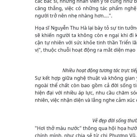
các bác sĩ, những nhân viên y tế cũng như 
căng thẳng, việc có những tác phẩm nghệ
người trở nên nhẹ nhàng hơn….".
Họa sĩ Nguyễn Thu Hà lại bày tỏ sự tin tưở
sẽ khiến người ta không còn e ngại khi đi
cận tự nhiên với sức khỏe tinh thần Triển l
vị", thuộc chuỗi hoạt động ra mắt diện mạ
Nhiều hoạt động tương tác trực tiế
Sự kết hợp giữa nghệ thuật và không gian 
ngoài thể chất còn bao gồm cả đời sống t
hiện đại với nhiều áp lực, nhu cầu chăm só
nhiên, việc nhận diện và lắng nghe cảm xúc
Vẻ đẹp đời sống thườ
"Hơi thở màu nước" thông qua hội họa hướng
chính mình, như chia sẻ từ chị Phương Vũ