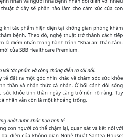
bệnh nhân và người nhà bệnh nhân đối diện với nhiều
 thuật ở đây sẽ phần nào làm cho cảm xúc của con
ng khi tác phẩm hiện diện tại không gian phòng khám
 khám bệnh. Theo đó, nghệ thuật trở thành cách tiếp
ãm là điểm nhấn trong hành trình "Khai an: thân-tâm-
o mới của SBB Healthcare Premium.
p với tác phẩm và công chúng diễn ra sôi nổi.
y tế đặt ra một góc nhìn khác về chăm sóc sức khỏe
inh thần và nhận thức cá nhân. Ở bối cảnh đời sống
c sức khỏe tinh thần ngày càng trở nên rõ ràng. Tuy
 cá nhân vẫn còn là một khoảng trống.
ng nhật được khắc họa tinh tế.
 con người có thể chậm lại, quan sát và kết nối với
, đại diện của không gian Nghệ thuật Santea House: