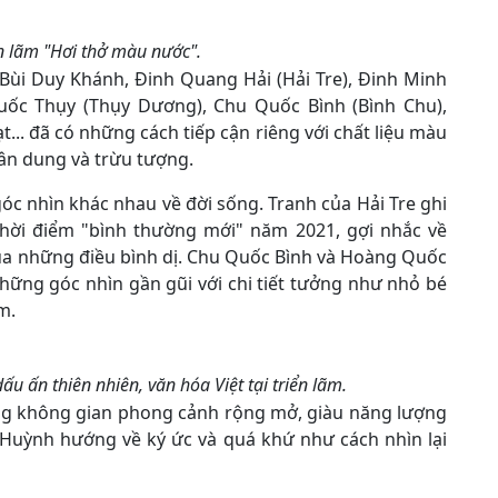
n lãm "Hơi thở màu nước".
 Bùi Duy Khánh, Đinh Quang Hải (Hải Tre), Đinh Minh
ốc Thụy (Thụy Dương), Chu Quốc Bình (Bình Chu),
. đã có những cách tiếp cận riêng với chất liệu màu
hân dung và trừu tượng.
óc nhìn khác nhau về đời sống. Tranh của Hải Tre ghi
thời điểm "bình thường mới" năm 2021, gợi nhắc về
của những điều bình dị. Chu Quốc Bình và Hoàng Quốc
những góc nhìn gần gũi với chi tiết tưởng như nhỏ bé
m.
 ấn thiên nhiên, văn hóa Việt tại triển lãm.
 không gian phong cảnh rộng mở, giàu năng lượng
Huỳnh hướng về ký ức và quá khứ như cách nhìn lại