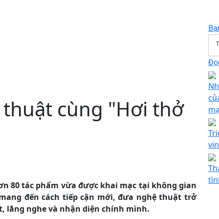
Bạ
T
Đọc
Nh
củ
 thuật cùng "Hơi thở
mạ
Tr
vi
Th
tì
hơn 80 tác phẩm vừa được khai mạc tại không gian
mang đến cách tiếp cận mới, đưa nghệ thuật trở
, lắng nghe và nhận diện chính mình.