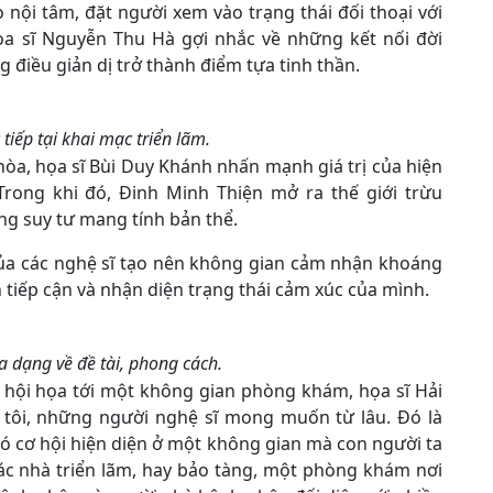
nội tâm, đặt người xem vào trạng thái đối thoại với
ọa sĩ Nguyễn Thu Hà gợi nhắc về những kết nối đời
 điều giản dị trở thành điểm tựa tinh thần.
 tiếp tại khai mạc triển lãm.
hòa, họa sĩ Bùi Duy Khánh nhấn mạnh giá trị của hiện
Trong khi đó, Đinh Minh Thiện mở ra thế giới trừu
g suy tư mang tính bản thể.
của các nghệ sĩ tạo nên không gian cảm nhận khoáng
h tiếp cận và nhận diện trạng thái cảm xúc của mình.
a dạng về đề tài, phong cách.
m hội họa tới một không gian phòng khám, họa sĩ Hải
g tôi, những người nghệ sĩ mong muốn từ lâu. Đó là
ó cơ hội hiện diện ở một không gian mà con người ta
các nhà triển lãm, hay bảo tàng, một phòng khám nơi