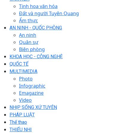
Tinh hoa văn hóa
Đất và người Tuyên Quang
Ẩm thực
AN NINH - QUỐC PHÒNG
An ninh
Quân sự
Biên phòng
KHOA HỌC - CÔNG NGHỆ
QUỐC TẾ
MULTIMEDIA
Photo
Infographic
Emagazine
Video
NHỊP SỐNG XỨ TUYÊN
PHÁP LUẬT
Thể thao
THIẾU NHI