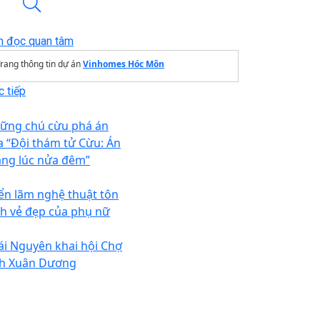
n đọc quan tâm
rang thông tin dự án
Vinhomes Hóc Môn
 tiếp
ững chú cừu phá án
a “Đội thám tử Cừu: Án
ng lúc nửa đêm”
iển lãm nghệ thuật tôn
nh vẻ đẹp của phụ nữ
ái Nguyên khai hội Chợ
nh Xuân Dương