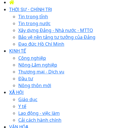
THỜI SỰ - CHÍNH TRỊ
Tin trong tỉnh
Tin trong nước
Xây dựng Đảng - Nhà nước - MTTQ
Bảo vệ nền tảng tư tưởng của Đảng
Đạo đức Hồ Chí Minh
KINH TẾ
Công nghiệp
Nông-Lâm nghiệp
Thương mại - Dịch vụ
Đầu tư
Nông thôn mới
XÃ HỘI
Giáo dục
Y tế
Lao động - việc làm
Cải cách hành chính
VĂN HÓA