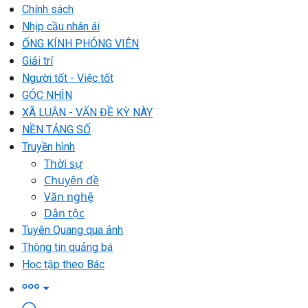
Chính sách
Nhịp cầu nhân ái
ỐNG KÍNH PHÓNG VIÊN
Giải trí
Người tốt - Việc tốt
GÓC NHÌN
XÃ LUẬN - VẤN ĐỀ KỲ NÀY
NỀN TẢNG SỐ
Truyền hình
Thời sự
Chuyên đề
Văn nghệ
Dân tộc
Tuyên Quang qua ảnh
Thông tin quảng bá
Học tập theo Bác