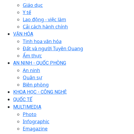
Giáo dục
Y tế
Lao động - việc làm
Cải cách hành chính
VĂN HÓA
Tinh hoa văn hóa
Đất và người Tuyên Quang
Ẩm thực
AN NINH - QUỐC PHÒNG
An ninh
Quân sự
Biên phòng
KHOA HỌC - CÔNG NGHỆ
QUỐC TẾ
MULTIMEDIA
Photo
Infographic
Emagazine