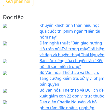
Đọc tiếp
Khuyến khích tinh thần hiếu học
qua cuộc thi phim ngắn “Hiền tài
hôm nay”
Đêm nghệ thuật “Bản giao hưởng
Hồ trên núi-Trà trong mây” tái hiện
vẻ đẹp và huyền thoại Thái Nguyên
Bản sắc riêng của chuyến tàu "Kết
nối di sản miền trung"
Bộ Văn hóa, Thể thao và Du lịch:
Tăng cường kiểm tra, xử lý vi phạm
bản quyền
Bộ Văn hóa, Thể thao và Du lịch đề
xuất giảm còn 22 đơn vị trực thuộc
Đạo diễn Charlie Nguyễn và bộ
phim tâm đắc nhất sự nghiệp