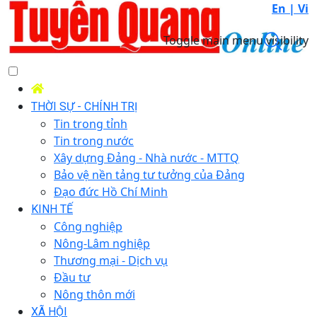
En |
Vi
Toggle main menu visibility
THỜI SỰ - CHÍNH TRỊ
Tin trong tỉnh
Tin trong nước
Xây dựng Đảng - Nhà nước - MTTQ
Bảo vệ nền tảng tư tưởng của Đảng
Đạo đức Hồ Chí Minh
KINH TẾ
Công nghiệp
Nông-Lâm nghiệp
Thương mại - Dịch vụ
Đầu tư
Nông thôn mới
XÃ HỘI