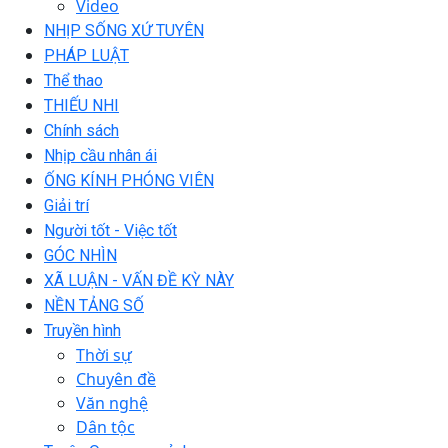
Video
NHỊP SỐNG XỨ TUYÊN
PHÁP LUẬT
Thể thao
THIẾU NHI
Chính sách
Nhịp cầu nhân ái
ỐNG KÍNH PHÓNG VIÊN
Giải trí
Người tốt - Việc tốt
GÓC NHÌN
XÃ LUẬN - VẤN ĐỀ KỲ NÀY
NỀN TẢNG SỐ
Truyền hình
Thời sự
Chuyên đề
Văn nghệ
Dân tộc