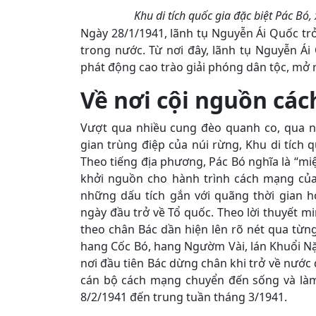
Khu di tích quốc gia đặc biệt Pác Bó
Ngày 28/1/1941, lãnh tụ Nguyễn Ái Quốc tr
trong nước. Từ nơi đây, lãnh tụ Nguyễn Ái
phát động cao trào giải phóng dân tộc, mở
Về nơi cội nguồn cá
Vượt qua nhiều cung đèo quanh co, qua n
gian trùng điệp của núi rừng, Khu di tích q
Theo tiếng địa phương, Pác Bó nghĩa là “mi
khởi nguồn cho hành trình cách mạng của
những dấu tích gắn với quãng thời gian 
ngày đầu trở về Tổ quốc. Theo lời thuyết 
theo chân Bác dần hiện lên rõ nét qua từn
hang Cốc Bó, hang Ngườm Vài, lán Khuổi Nặm
nơi đầu tiên Bác dừng chân khi trở về nước
cán bộ cách mạng chuyển đến sống và làm 
8/2/1941 đến trung tuần tháng 3/1941.