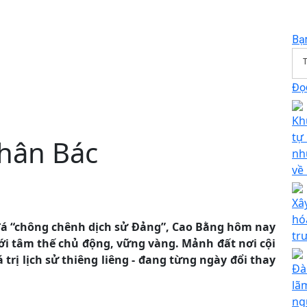
Bạ
T
Đọc
Kh
tự 
hân Bác
nh
về
Xâ
hó
n đá “chông chênh dịch sử Đảng”, Cao Bằng hôm nay
tr
với tâm thế chủ động, vững vàng. Mảnh đất nơi cội
trị lịch sử thiêng liêng - đang từng ngày đổi thay
Đà
lã
ng