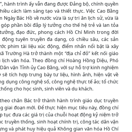
i”, hành trình ấy vẫn đang được Đảng bộ, chính quyền
hiều cách làm sáng tạo và thiết thực. Việc Cao Bằng
Ngày Bác Hồ về nước vừa là sự tri ân lịch sử, vừa là
 góp phần bồi đắp lý tưởng cho thế hệ trẻ và lan tỏa
 tưởng, đạo đức, phong cách Hồ Chí Minh trong đời
t động tuyên truyền đa dạng, có chiều sâu, các sản
c phim tài liệu xúc động, điểm nhấn nổi bật là xây
ã Trường Hà trở thành một “địa chỉ đỏ” kết nối giáo
du lịch văn hóa. Theo đồng chí Hoàng Hồng Diệu, Phó
Dân vận Tỉnh ủy Cao Bằng, với sự hỗ trợ kinh nghiệm
ẽ tích hợp trưng bày tư liệu, hình ảnh, hiện vật về
ứng dụng công nghệ số, công nghệ thực tế ảo; tổ chức
thống cho học sinh, sinh viên và du khách.
heo chân Bác trở thành hành trình giáo dục truyền
g giai đoạn mới. Để thực hiện mục tiêu này, đồng chí
 tục đưa các giá trị của chuỗi hoạt động kỷ niệm trở
 truyền thống, sinh hoạt chính trị, công tác dân vận
dựng và phát huy hiệu quả Không gian văn hóa Hồ Chí