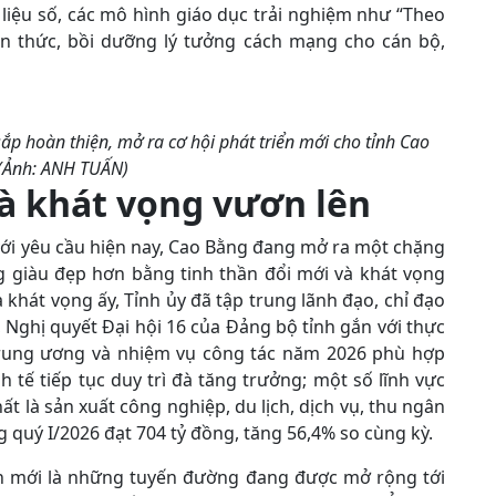
 liệu số, các mô hình giáo dục trải nghiệm như “Theo
n thức, bồi dưỡng lý tưởng cách mạng cho cán bộ,
p hoàn thiện, mở ra cơ hội phát triển mới cho tỉnh Cao
(Ảnh: ANH TUẤN)
và khát vọng vươn lên
với yêu cầu hiện nay, Cao Bằng đang mở ra một chặng
 giàu đẹp hơn bằng tinh thần đổi mới và khát vọng
hát vọng ấy, Tỉnh ủy đã tập trung lãnh đạo, chỉ đạo
 Nghị quyết Đại hội 16 của Đảng bộ tỉnh gắn với thực
a Trung ương và nhiệm vụ công tác năm 2026 phù hợp
h tế tiếp tục duy trì đà tăng trưởng; một số lĩnh vực
t là sản xuất công nghiệp, du lịch, dịch vụ, thu ngân
g quý I/2026 đạt 704 tỷ đồng, tăng 56,4% so cùng kỳ.
ển mới là những tuyến đường đang được mở rộng tới