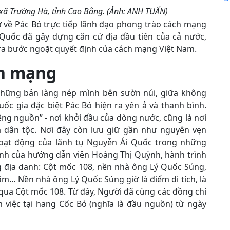
, xã Trường Hà, tỉnh Cao Bằng. (Ảnh: ANH TUẤN)
ở về Pác Bó trực tiếp lãnh đạo phong trào cách mạng
 Quốc đã gây dựng căn cứ địa đầu tiên của cả nước,
 ra bước ngoặt quyết định của cách mạng Việt Nam.
ch mạng
hững bản làng nép mình bên sườn núi, giữa không
uốc gia đặc biệt Pác Bó hiện ra yên ả và thanh bình.
ệng nguồn” - nơi khởi đầu của dòng nước, cũng là nơi
 dân tộc. Nơi đây còn lưu giữ gần như nguyên vẹn
hoạt động của lãnh tụ Nguyễn Ái Quốc trong những
minh của hướng dẫn viên Hoàng Thị Quỳnh, hành trình
g địa danh: Cột mốc 108, nền nhà ông Lý Quốc Súng,
... Nền nhà ông Lý Quốc Súng giờ là điểm di tích, là
 qua Cột mốc 108. Từ đây, Người đã cùng các đồng chí
việc tại hang Cốc Bó (nghĩa là đầu nguồn) từ ngày