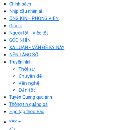
Chính sách
Nhịp cầu nhân ái
ỐNG KÍNH PHÓNG VIÊN
Giải trí
Người tốt - Việc tốt
GÓC NHÌN
XÃ LUẬN - VẤN ĐỀ KỲ NÀY
NỀN TẢNG SỐ
Truyền hình
Thời sự
Chuyên đề
Văn nghệ
Dân tộc
Tuyên Quang qua ảnh
Thông tin quảng bá
Học tập theo Bác