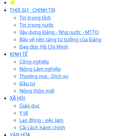
THỜI SỰ - CHÍNH TRỊ
Tin trong tỉnh
Tin trong nước
Xây dựng Đảng - Nhà nước - MTTQ
Bảo vệ nền tảng tư tưởng của Đảng
Đạo đức Hồ Chí Minh
KINH TẾ
Công nghiệp
Nông-Lâm nghiệp
Thương mại - Dịch vụ
Đầu tư
Nông thôn mới
XÃ HỘI
Giáo dục
Y tế
Lao động - việc làm
Cải cách hành chính
VĂN HÓA