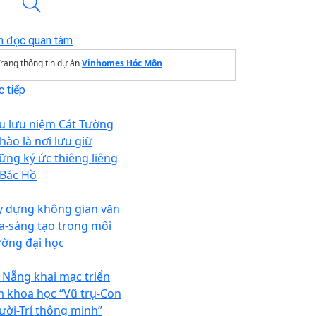
n đọc quan tâm
rang thông tin dự án
Vinhomes Hóc Môn
 tiếp
u lưu niệm Cát Tường
hào là nơi lưu giữ
ững ký ức thiêng liêng
 Bác Hồ
y dựng không gian văn
a-sáng tạo trong môi
ường đại học
 Nẵng khai mạc triển
m khoa học “Vũ trụ-Con
ười-Trí thông minh”