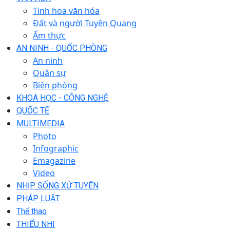
Tinh hoa văn hóa
Đất và người Tuyên Quang
Ẩm thực
AN NINH - QUỐC PHÒNG
An ninh
Quân sự
Biên phòng
KHOA HỌC - CÔNG NGHỆ
QUỐC TẾ
MULTIMEDIA
Photo
Infographic
Emagazine
Video
NHỊP SỐNG XỨ TUYÊN
PHÁP LUẬT
Thể thao
THIẾU NHI